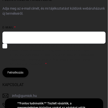
Adja meg az e-mail címét, és mi tájékoztatást küldünk webáruházunk
új termékeiről.
E-MAIL
Hozzájárulok, hogy az általam önként megadott nevem és e-mail
címem felhasználásával a(z)
*cég neve
részemre e-mail útján
hírleveleket, ajánlatokat küldjön. Kijelentem, hogy az
adatkezelési
tájékoztatót
elolvastam. Megértettem, hogy a hozzájárulásom
bármikor visszavonhatom.
Feliratkozás
KAPCSOLAT
info
@
gumiok.hu
**Fontos tudnivalók:** Tisztelt vásárlók, a
+36705429902
megrendelésben kizárólag azokat az adatokat adják