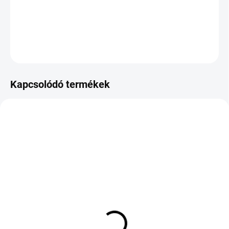
−
+
Hozzáadás a kosárhoz
KÉRDÉS
Kapcsolódó termékek
KÜLSŐ RAKTÁR MAX5 NAP+2NAP A
KÜLSŐ RAKTÁR MAX 8 NAP+2NA A
SZÁLITÁSIG
SZÁLITÁSIG
(>5 DB)
(>5 DB)
HANKOOK IK31 iON
COOPER TIRES SUMMER
SUPREME 245/40 R19
225/50 R17 98V TL XL