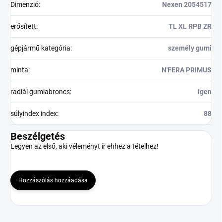
Dimenzió
:
Nexen 2054517
erősített
:
TL XL RPB ZR
gépjármű kategória
:
személy gumi
minta
:
N'FERA PRIMUS
radiál gumiabroncs
:
igen
súlyindex index
:
88
Beszélgetés
Legyen az első, aki véleményt ír ehhez a tételhez!
Hozzászólás hozzáadása