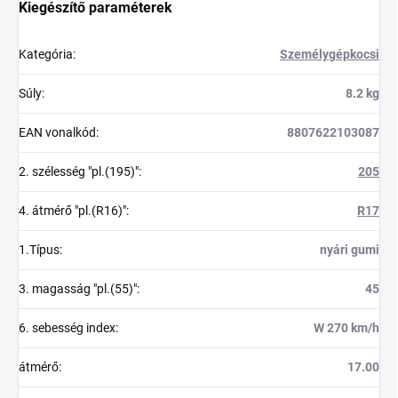
Kiegészítő paraméterek
Kategória
:
Személygépkocsi
Súly
:
8.2 kg
EAN vonalkód
:
8807622103087
2. szélesség "pl.(195)"
:
205
4. átmérő "pl.(R16)"
:
R17
1.Típus
:
nyári gumi
3. magasság "pl.(55)"
:
45
6. sebesség index
:
W 270 km/h
átmérő
:
17.00