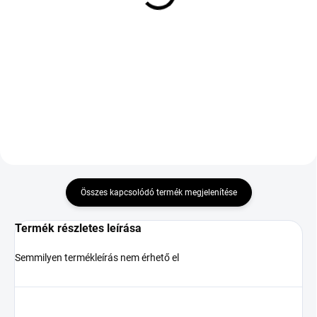
98Y TL XL EV FR BMW
EVR FP
66 293 Ft
47 354 Ft
Kosárba
Kosárba
Összes kapcsolódó termék megjelenítése
Termék részletes leírása
Semmilyen termékleírás nem érhető el