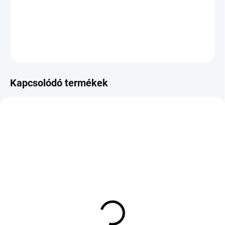
−
+
Hozzáadás a kosárhoz
KÉRDÉS
Kapcsolódó termékek
KÜLSŐ RAKTÁR MAX 2 NAP+2NAP A
SZÁLITÁSIG
KÜLSŐ RAKTÁR MAX 1 NAP+2NAP A
(>5 DB)
SZÁLITÁSIG
(>5 DB)
CONTINENTAL ALL
BARUM BRAVURIS 6
SEASON CONTACT 2