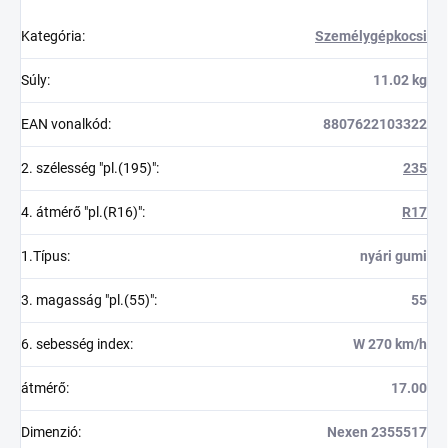
Kategória
:
Személygépkocsi
Súly
:
11.02 kg
EAN vonalkód
:
8807622103322
2. szélesség "pl.(195)"
:
235
4. átmérő "pl.(R16)"
:
R17
1.Típus
:
nyári gumi
3. magasság "pl.(55)"
:
55
6. sebesség index
:
W 270 km/h
átmérő
:
17.00
Dimenzió
:
Nexen 2355517