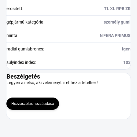
erősített
:
TL XL RPB ZR
gépjármű kategória
:
személy gumi
minta
:
N'FERA PRIMUS
radiál gumiabroncs
:
igen
súlyindex index
:
103
Beszélgetés
Legyen az első, aki véleményt ír ehhez a tételhez!
Hozzászólás hozzáadása