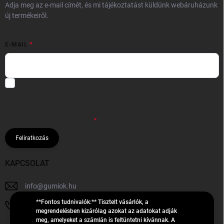
Adja meg az e-mail címét, és mi tájékoztatást küldünk webáruházunk
új termékeiről.
E-MAIL
Hozzájárulok, hogy az általam önként megadott nevem és e-mail
címem felhasználásával a(z)
*cég neve
részemre e-mail útján
hírleveleket, ajánlatokat küldjön. Kijelentem, hogy az
adatkezelési
tájékoztatót
elolvastam. Megértettem, hogy a hozzájárulásom
bármikor visszavonhatom.
Feliratkozás
KAPCSOLAT
info
@
gumiok.hu
**Fontos tudnivalók:** Tisztelt vásárlók, a
+36705429902
megrendelésben kizárólag azokat az adatokat adják
meg, amelyeket a számlán is feltüntetni kívánnak. A