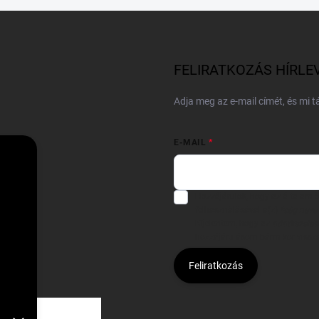
FELIRATKOZÁS HÍRLE
Adja meg az e-mail címét, és mi 
E-MAIL
Hozzájárulok, hogy az általam
felhasználásával a(z)
*cég neve
Kijelentem, hogy az
adatkezelési
hozzájárulásom bármikor viss
Feliratkozás
Á