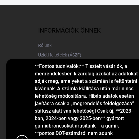
L
á
b
l
INFORMÁCIÓK ÖNNEK
é
c
Rólunk
Üzleti feltételek (ÁSZF)
Elérhetőségek
**Fontos tudnivalók:** Tisztelt vásárlók, a
megrendelésben kizárólag azokat az adatokat
Blog
adják meg, amelyeket a számlán is feltüntetni
kívánnak. A számla kiállítása után már nincs
lehetőség módosításra. Hibás adatok esetén
javításra csak a „megrendelés feldolgozása”
státusz alatt van lehetőség! Csak új, **2023-
ban, 2024-ben vagy 2025-ben** gyártott
gumiabroncsokat árusítunk – a gumik
KAPCSOLAT
**pontos DOT-számáról nem adunk