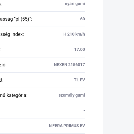
s
:
nyári gumi
asság "pl.(55)"
:
60
esség index
:
H 210 km/h
ő
:
17.00
zió
:
NEXEN 2156017
tt
:
TL EV
mű kategória
:
személy gumi
:
-
N'FERA PRIMUS EV