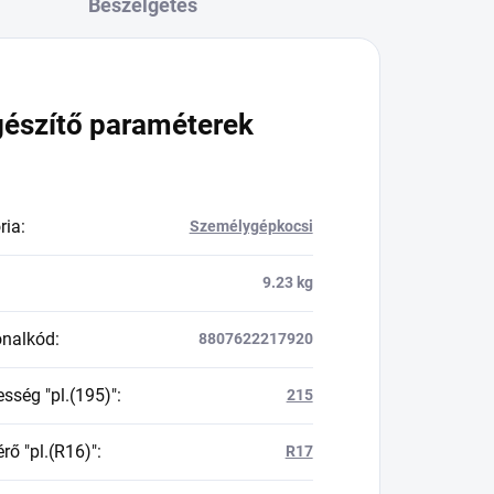
Beszélgetés
gészítő paraméterek
ria
:
Személygépkocsi
9.23 kg
onalkód
:
8807622217920
esség "pl.(195)"
:
215
rő "pl.(R16)"
:
R17