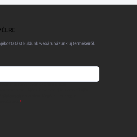
VÉLRE
tájékoztatást küldünk webáruházunk új termékeiről.
 önként megadott nevem és e-mail címem
részemre e-mail útján hírleveleket, ajánlatokat küldjön.
 tájékoztatót
elolvastam. Megértettem, hogy a
zavonhatom.