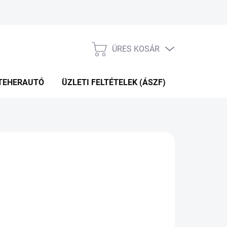
ÜRES KOSÁR
KOSÁR
TEHERAUTÓ
ÜZLETI FELTÉTELEK (ÁSZF)
WEBÁRUHÁ
P+2NAP A SZÁLITÁSIG
(>5 DB)
Hozzáadás a kosárhoz