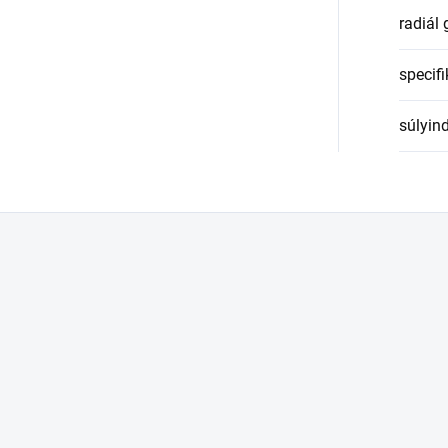
radiál
specifi
súlyin