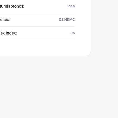
 gumiabroncs
:
igen
káció
:
OE HKMC
dex index
:
96