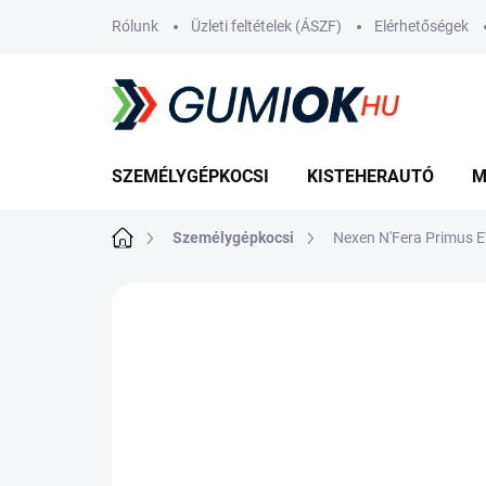
Ugrás
Rólunk
Üzleti feltételek (ÁSZF)
Elérhetőségek
a
fő
tartalomhoz
SZEMÉLYGÉPKOCSI
KISTEHERAUTÓ
M
Kezdőlap
Személygépkocsi
Nexen N'Fera Primus 
Nincs értékelés
Ugrás az értékelé