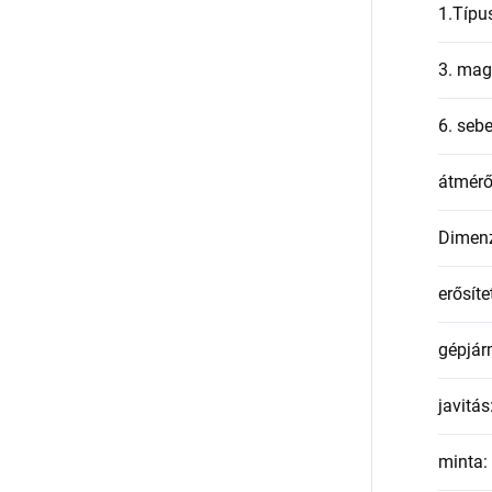
1.Típu
3. mag
6. seb
átmér
Dimen
erősíte
gépjár
javitás
minta
: