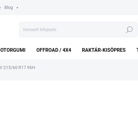
Blog
Keresés
OTORGUMI
OFFROAD / 4X4
RAKTÁR-KISÖPRES
EV 215/60 R17 96H
shez
MÁRKA:
NEXEN
31 784 Ft
Egységár:
KÜLSŐ RAKTÁR MAX 1 NA
−
+