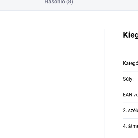
Hasonló (8)
a
Kie
Kategó
Súly
:
EAN v
2. szél
4. átmé