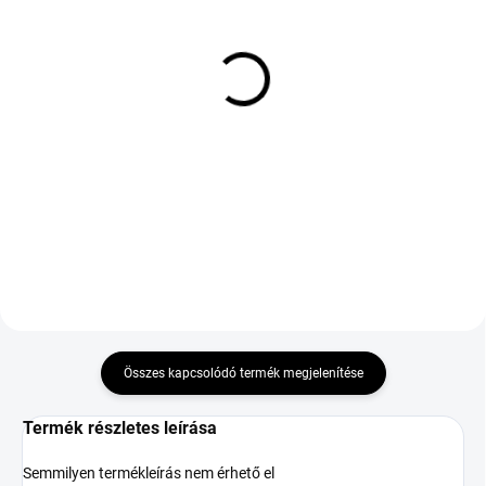
KÜLSŐ RAKTÁR MAX 1 NAP+2NAP A
KÜLSŐ RAKTÁR MAX 1 NAP+2NAP A
SZÁLITÁSIG
SZÁLITÁSIG
(>5 DB)
(>5 DB)
TOYO PROXES SPORT 2
TOYO PROXES SPORT 2
245/40 R19 98Y TL MFS
235/55 R17 103Y TL
XL ZR
MFS XL
58 453 Ft
45 991 Ft
Kosárba
Kosárba
Összes kapcsolódó termék megjelenítése
Termék részletes leírása
Semmilyen termékleírás nem érhető el