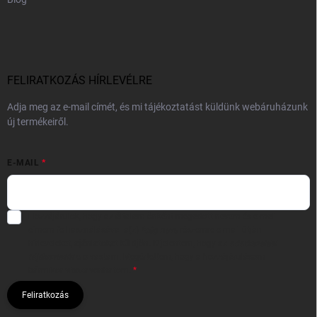
FELIRATKOZÁS HÍRLEVÉLRE
Adja meg az e-mail címét, és mi tájékoztatást küldünk webáruházunk
új termékeiről.
E-MAIL
Hozzájárulok, hogy az általam önként megadott nevem és e-mail
címem felhasználásával a(z)
*cég neve
részemre e-mail útján
hírleveleket, ajánlatokat küldjön. Kijelentem, hogy az
adatkezelési
tájékoztatót
elolvastam. Megértettem, hogy a hozzájárulásom
bármikor visszavonhatom.
Feliratkozás