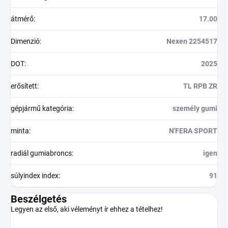
átmérő
:
17.00
Dimenzió
:
Nexen 2254517
DOT
:
2025
erősített
:
TL RPB ZR
gépjármű kategória
:
személy gumi
minta
:
N'FERA SPORT
radiál gumiabroncs
:
igen
súlyindex index
:
91
Beszélgetés
Legyen az első, aki véleményt ír ehhez a tételhez!