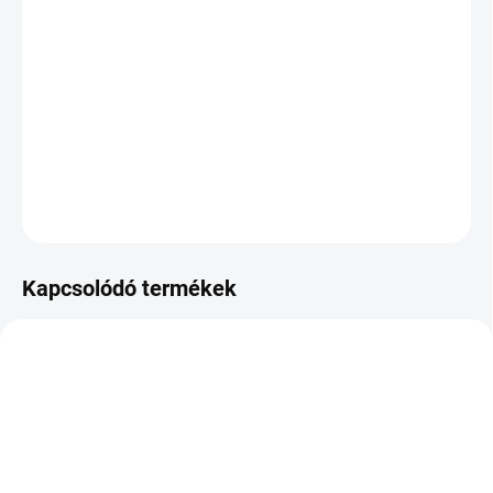
KÉZBESÍTÉS:
2026.8.12
−
+
Hozzáadás a kosárhoz
DOT:2025
KÉRDÉS
Kapcsolódó termékek