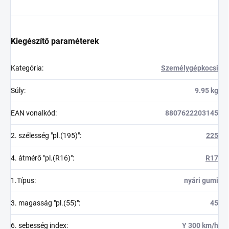
Kiegészítő paraméterek
Kategória
:
Személygépkocsi
Súly
:
9.95 kg
EAN vonalkód
:
8807622203145
2. szélesség "pl.(195)"
:
225
4. átmérő "pl.(R16)"
:
R17
1.Típus
:
nyári gumi
3. magasság "pl.(55)"
:
45
6. sebesség index
:
Y 300 km/h