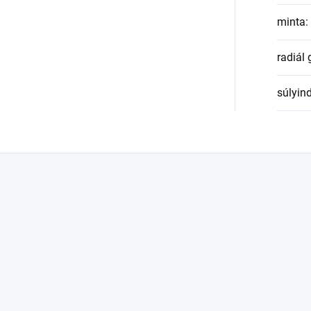
minta
:
radiál
súlyin