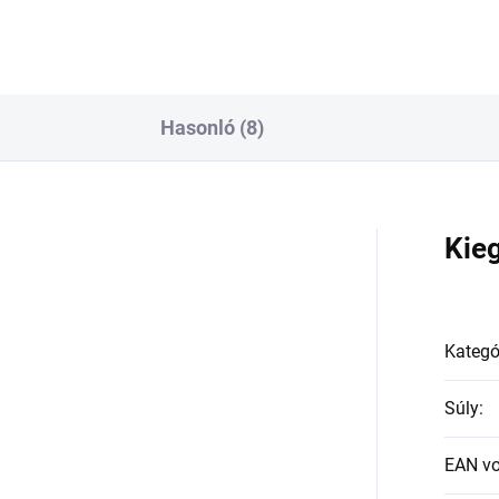
Hasonló (8)
a
Kie
Kategó
Súly
:
EAN v