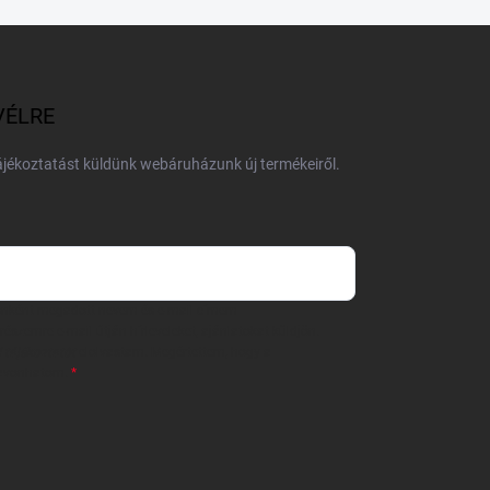
VÉLRE
tájékoztatást küldünk webáruházunk új termékeiről.
 önként megadott nevem és e-mail címem
részemre e-mail útján hírleveleket, ajánlatokat küldjön.
 tájékoztatót
elolvastam. Megértettem, hogy a
zavonhatom.