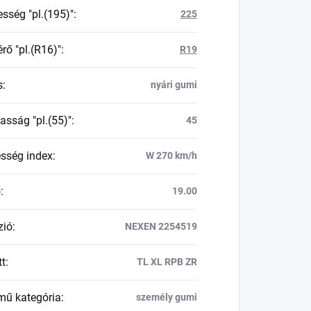
esség "pl.(195)"
:
225
rő "pl.(R16)"
:
R19
s
:
nyári gumi
asság "pl.(55)"
:
45
esség index
:
W 270 km/h
ő
:
19.00
zió
:
NEXEN 2254519
tt
:
TL XL RPB ZR
mű kategória
:
személy gumi