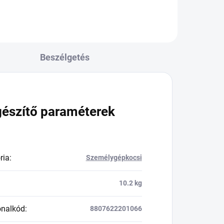
Beszélgetés
gészítő paraméterek
ria
:
Személygépkocsi
10.2 kg
onalkód
:
8807622201066