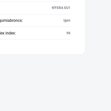
N'FERA SU1
 gumiabroncs
:
igen
dex index
:
96