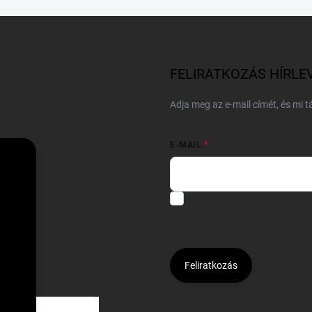
FELIRATKOZÁS HÍRLE
Adja meg az e-mail címét, és mi 
E-MAIL
Hozzájárulok, hogy az általam
felhasználásával a(z)
*cég neve
Kijelentem, hogy az
adatkezelési
hozzájárulásom bármikor viss
Feliratkozás
Á