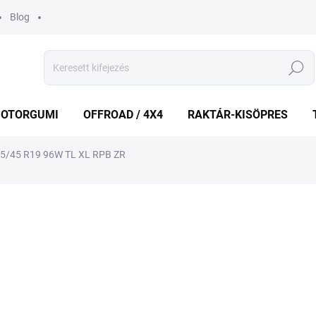
Blog
Keresés
OTORGUMI
OFFROAD / 4X4
RAKTÁR-KISÖPRES
5/45 R19 96W TL XL RPB ZR
shez
MÁRKA:
NEXEN
37 996 Ft
Egységár:
KÜLSŐ RAKTÁR MAX 2 NA
−
+