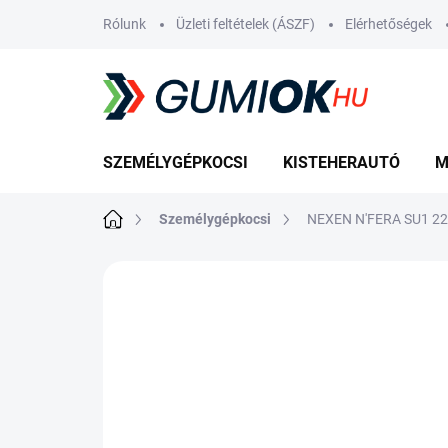
Ugrás
Rólunk
Üzleti feltételek (ÁSZF)
Elérhetőségek
a
fő
tartalomhoz
SZEMÉLYGÉPKOCSI
KISTEHERAUTÓ
M
Kezdőlap
Személygépkocsi
NEXEN N'FERA SU1 22
Nincs értékelés
Ugrás az értékelé