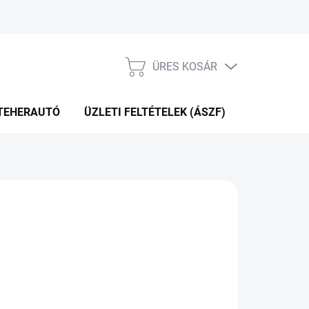
ÜRES KOSÁR
KOSÁR
TEHERAUTÓ
ÜZLETI FELTÉTELEK (ÁSZF)
WEBÁRUHÁ
P+2NAP A SZÁLITÁSIG
(3 DB)
Hozzáadás a kosárhoz