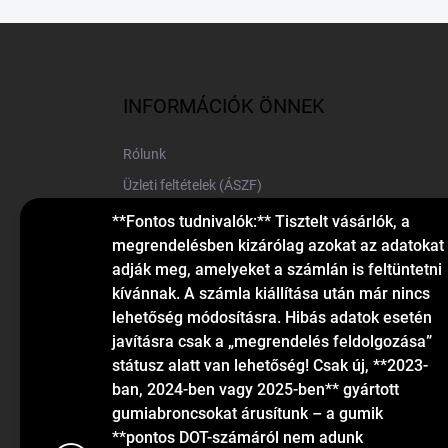
L
á
b
l
INFORMÁCIÓK ÖNNEK
é
c
Rólunk
Üzleti feltételek (ÁSZF)
Elérhetőségek
**Fontos tudnivalók:** Tisztelt vásárlók, a
megrendelésben kizárólag azokat az adatokat
Blog
adják meg, amelyeket a számlán is feltüntetni
kívánnak. A számla kiállítása után már nincs
lehetőség módosításra. Hibás adatok esetén
javításra csak a „megrendelés feldolgozása”
státusz alatt van lehetőség! Csak új, **2023-
ban, 2024-ben vagy 2025-ben** gyártott
gumiabroncsokat árusítunk – a gumik
KAPCSOLAT
**pontos DOT-számáról nem adunk