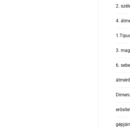
2. szél
4. átmé
1.Típu
3. mag
6. seb
átmér
Dimen
erősíte
gépjár