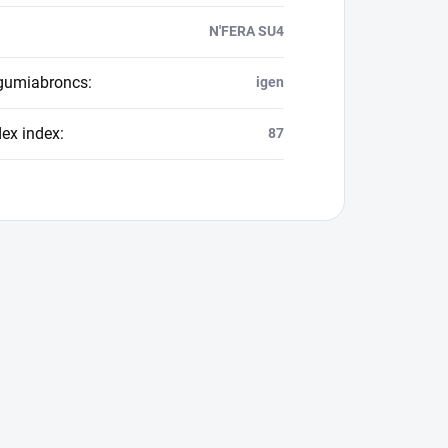
N'FERA SU4
 gumiabroncs
:
igen
dex index
:
87