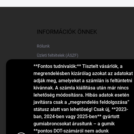
L
á
b
l
INFORMÁCIÓK ÖNNEK
é
c
Rólunk
Üzleti feltételek (ÁSZF)
Elérhetőségek
**Fontos tudnivalók:** Tisztelt vásárlók, a
megrendelésben kizárólag azokat az adatokat
Blog
adják meg, amelyeket a számlán is feltüntetni
kívánnak. A számla kiállítása után már nincs
lehetőség módosításra. Hibás adatok esetén
javításra csak a „megrendelés feldolgozása”
státusz alatt van lehetőség! Csak új, **2023-
ban, 2024-ben vagy 2025-ben** gyártott
gumiabroncsokat árusítunk – a gumik
KAPCSOLAT
**pontos DOT-számáról nem adunk