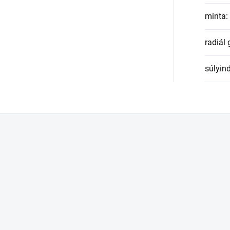
minta
:
radiál
súlyin