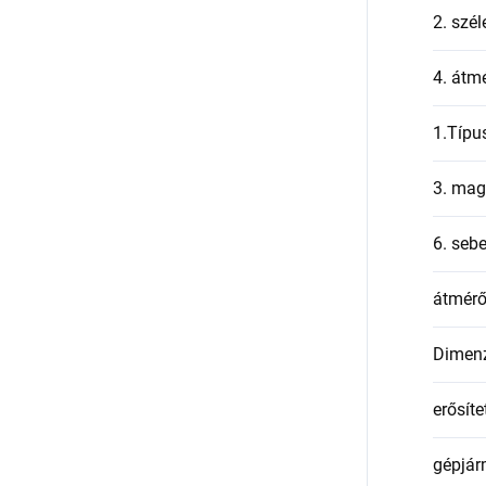
2. szél
4. átmé
1.Típu
3. mag
6. seb
átmér
Dimen
erősíte
gépjár