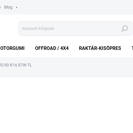
Blog
Keresés
OTORGUMI
OFFROAD / 4X4
RAKTÁR-KISÖPRES
5/50 R16 87W TL
shez
MÁRKA:
NEXEN
29 735 Ft
Egységár:
KÜLSŐ RAKTÁR MAX 5 NA
−
+