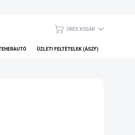
ÜRES KOSÁR
KOSÁR
TEHERAUTÓ
ÜZLETI FELTÉTELEK (ÁSZF)
WEBÁRUHÁ
P+2NAP A SZÁLITÁSIG
(>5 DB)
Hozzáadás a kosárhoz