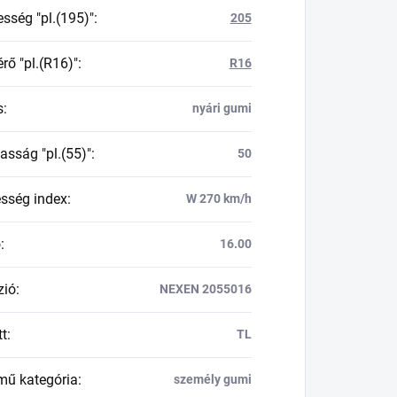
esség "pl.(195)"
:
205
rő "pl.(R16)"
:
R16
s
:
nyári gumi
asság "pl.(55)"
:
50
esség index
:
W 270 km/h
ő
:
16.00
zió
:
NEXEN 2055016
tt
:
TL
mű kategória
:
személy gumi