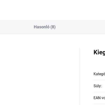
Hasonló (8)
a
Kie
Kategó
Súly
:
EAN v