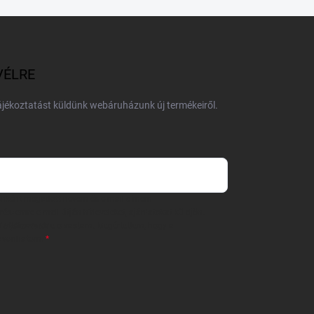
VÉLRE
tájékoztatást küldünk webáruházunk új termékeiről.
 önként megadott nevem és e-mail címem
részemre e-mail útján hírleveleket, ajánlatokat küldjön.
 tájékoztatót
elolvastam. Megértettem, hogy a
zavonhatom.