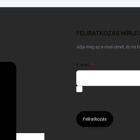
FELIRATKOZÁS HÍRLE
Adja meg az e-mail címét, és mi 
E-MAIL
Hozzájárulok, hogy az általam
felhasználásával a(z)
*cég neve
Kijelentem, hogy az
adatkezelési
hozzájárulásom bármikor viss
Feliratkozás
Á