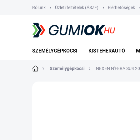
Ugrás
Rólunk
Üzleti feltételek (ÁSZF)
Elérhetőségek
a
fő
tartalomhoz
SZEMÉLYGÉPKOCSI
KISTEHERAUTÓ
M
Kezdőlap
Személygépkocsi
NEXEN N'FERA SU4 20
Nincs értékelés
Ugrás az értékelé