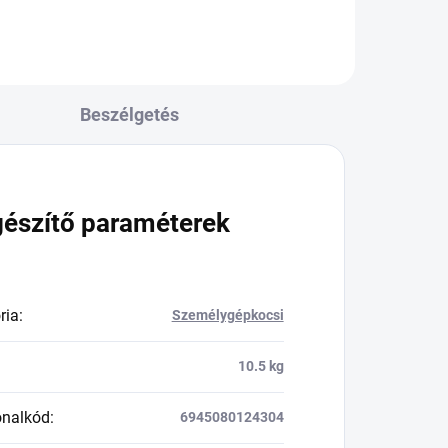
Beszélgetés
gészítő paraméterek
ria
:
Személygépkocsi
10.5 kg
onalkód
:
6945080124304