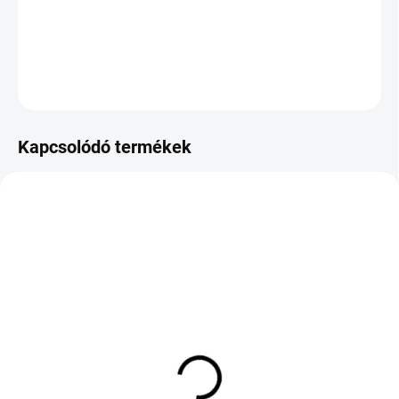
−
+
Hozzáadás a kosárhoz
KÉRDÉS
Kapcsolódó termékek
KÜLSŐ RAKTÁR MAX 8 NAP+2NA A
KÜLSŐ RAKTÁR MAX 8 NAP+2NA A
SZÁLITÁSIG
SZÁLITÁSIG
(>5 DB)
(>5 DB)
TIGAR SUMMER 3
GOODRIDE ZUPERECO Z-
175/65 R15 88H TL XL
107 165/70 R13 79T TL