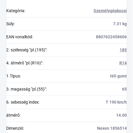
Kategória
:
Személygépkocsi
Súly
:
7.31 kg
EAN vonalkód
:
8807622458606
2. szélesség "pl.(195)"
:
185
4. átmérő "pl.(R16)"
:
R14
1.Típus
:
téli gumi
3. magasság "pl.(55)"
:
65
6. sebesség index
:
T 190 km/h
átmérő
:
14.00
Dimenzió
:
Nexen 1856514