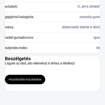
erősített
:
TL M+S 3PMSF
gépjármű kategória
:
személy gumi
minta
:
WINGUARD SNOW G WH2
radiál gumiabroncs
:
igen
súlyindex index
:
86
Beszélgetés
Legyen az első, aki véleményt ír ehhez a tételhez!
Hozzászólás hozzáadása