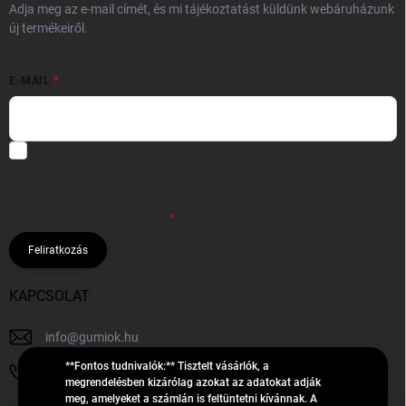
Adja meg az e-mail címét, és mi tájékoztatást küldünk webáruházunk
új termékeiről.
E-MAIL
Hozzájárulok, hogy az általam önként megadott nevem és e-mail
címem felhasználásával a(z)
*cég neve
részemre e-mail útján
hírleveleket, ajánlatokat küldjön. Kijelentem, hogy az
adatkezelési
tájékoztatót
elolvastam. Megértettem, hogy a hozzájárulásom
bármikor visszavonhatom.
Feliratkozás
KAPCSOLAT
info
@
gumiok.hu
**Fontos tudnivalók:** Tisztelt vásárlók, a
+36705429902
megrendelésben kizárólag azokat az adatokat adják
meg, amelyeket a számlán is feltüntetni kívánnak. A