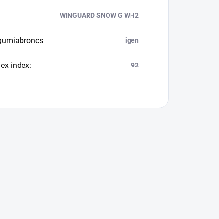
WINGUARD SNOW G WH2
 gumiabroncs
:
igen
dex index
:
92