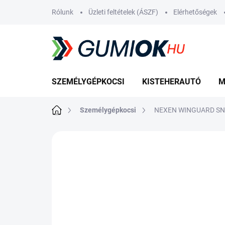
Ugrás
Rólunk
Üzleti feltételek (ÁSZF)
Elérhetőségek
a
fő
tartalomhoz
SZEMÉLYGÉPKOCSI
KISTEHERAUTÓ
M
Kezdőlap
Személygépkocsi
NEXEN WINGUARD SNO
Nincs értékelés
Ugrás az értékelé