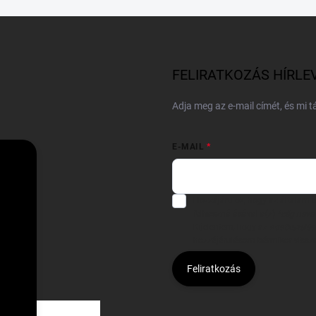
FELIRATKOZÁS HÍRLE
Adja meg az e-mail címét, és mi 
E-MAIL
Hozzájárulok, hogy az általam
felhasználásával a(z)
*cég neve
Kijelentem, hogy az
adatkezelési
hozzájárulásom bármikor viss
Feliratkozás
Á