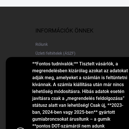
L
á
b
l
INFORMÁCIÓK ÖNNEK
é
c
Rólunk
Üzleti feltételek (ÁSZF)
Elérhetőségek
**Fontos tudnivalók:** Tisztelt vásárlók, a
megrendelésben kizárólag azokat az adatokat
Blog
adják meg, amelyeket a számlán is feltüntetni
kívánnak. A számla kiállítása után már nincs
lehetőség módosításra. Hibás adatok esetén
javításra csak a „megrendelés feldolgozása”
státusz alatt van lehetőség! Csak új, **2023-
ban, 2024-ben vagy 2025-ben** gyártott
gumiabroncsokat árusítunk – a gumik
KAPCSOLAT
**pontos DOT-számáról nem adunk