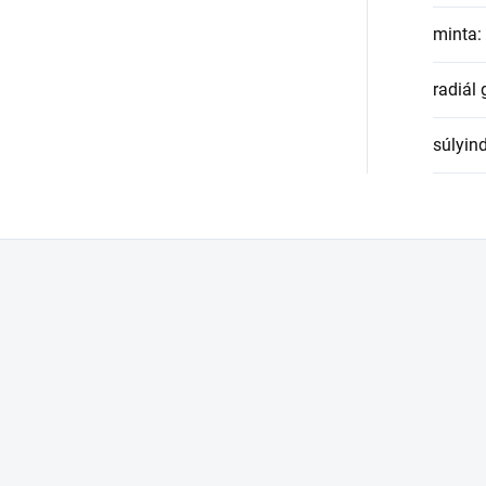
minta
:
radiál
súlyin