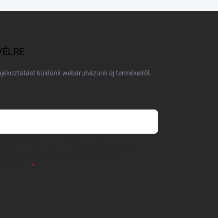
VÉLRE
tájékoztatást küldünk webáruházunk új termékeiről.
 önként megadott nevem és e-mail címem
részemre e-mail útján hírleveleket, ajánlatokat küldjön.
 tájékoztatót
elolvastam. Megértettem, hogy a
zavonhatom.