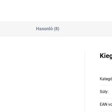
Hasonló (8)
a
Kie
Kategó
Súly
:
EAN v