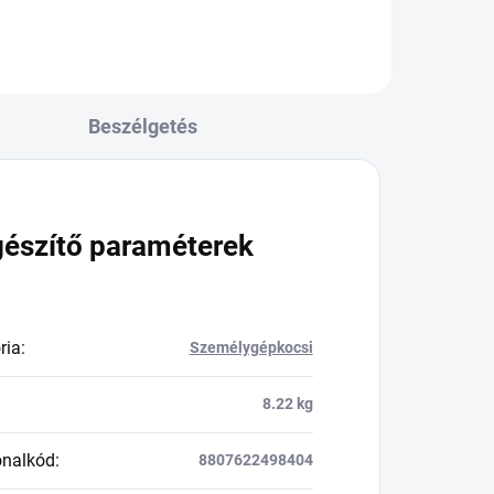
Beszélgetés
gészítő paraméterek
ria
:
Személygépkocsi
8.22 kg
onalkód
:
8807622498404