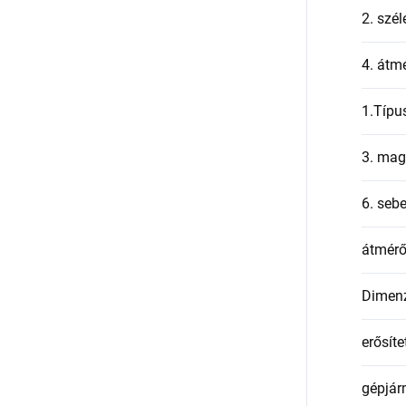
2. szél
4. átmé
1.Típu
3. mag
6. seb
átmér
Dimen
erősíte
gépjár