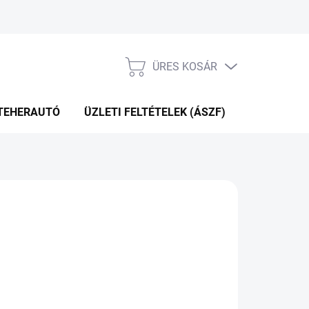
ÜRES KOSÁR
KOSÁR
TEHERAUTÓ
ÜZLETI FELTÉTELEK (ÁSZF)
WEBÁRUHÁ
P+2NAP A SZÁLITÁSIG
(>5 DB)
Hozzáadás a kosárhoz