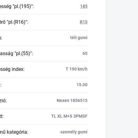
esség "pl.(195)"
:
185
rő "pl.(R16)"
:
R15
s
:
téli gumi
asság "pl.(55)"
:
65
esség index
:
T 190 km/h
ő
:
15.00
zió
:
Nexen 1856515
tt
:
TL XL M+S 3PMSF
mű kategória
:
személy gumi