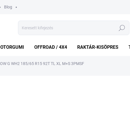
Blog
Keresés
OTORGUMI
OFFROAD / 4X4
RAKTÁR-KISÖPRES
W G WH2 185/65 R15 92T TL XL M+S 3PMSF
shez
MÁRKA:
NEXEN
25 031 Ft
Egységár:
KÜLSŐ RAKTÁR MAX 1 NA
−
+