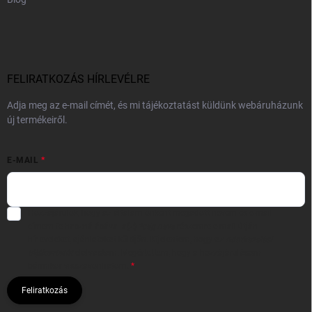
FELIRATKOZÁS HÍRLEVÉLRE
Adja meg az e-mail címét, és mi tájékoztatást küldünk webáruházunk
új termékeiről.
E-MAIL
Hozzájárulok, hogy az általam önként megadott nevem és e-mail
címem felhasználásával a(z)
*cég neve
részemre e-mail útján
hírleveleket, ajánlatokat küldjön. Kijelentem, hogy az
adatkezelési
tájékoztatót
elolvastam. Megértettem, hogy a hozzájárulásom
bármikor visszavonhatom.
Feliratkozás