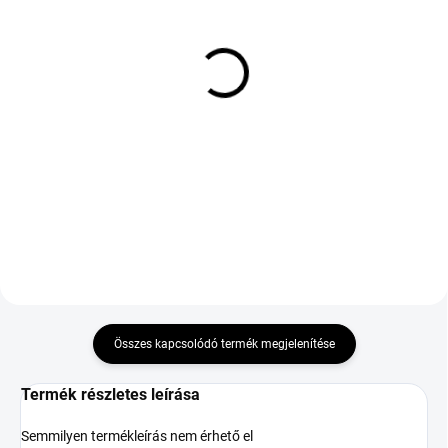
KÜLSŐ RAKTÁR MAX 5 NAP+2NAP A
KÜLSŐ RAKTÁR MAX 8 NAP+2NA A
SZÁLITÁSIG
SZÁLITÁSIG
(>5 DB)
(>5 DB)
COOPER TIRES SUMMER
GOODRIDE ZUPERECO Z-
265/40 R21 105Y TL XL
107 205/50 R15 86V TL
EVR
24 340 Ft
87 265 Ft
Kosárba
Kosárba
Összes kapcsolódó termék megjelenítése
Termék részletes leírása
Semmilyen termékleírás nem érhető el