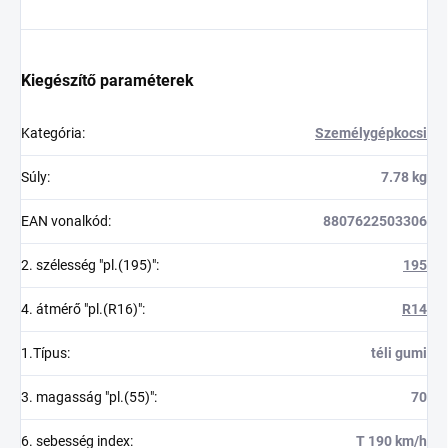
Kiegészítő paraméterek
Kategória
:
Személygépkocsi
Súly
:
7.78 kg
EAN vonalkód
:
8807622503306
2. szélesség "pl.(195)"
:
195
4. átmérő "pl.(R16)"
:
R14
1.Típus
:
téli gumi
3. magasság "pl.(55)"
:
70
6. sebesség index
:
T 190 km/h