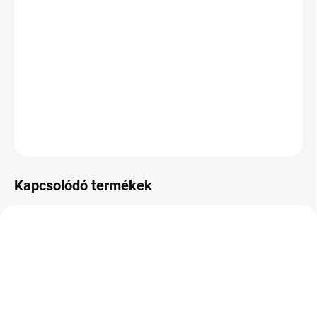
KÉZBESÍTÉS:
2026.8.12
−
+
Hozzáadás a kosárhoz
DOT:2022
KÉRDÉS
Kapcsolódó termékek