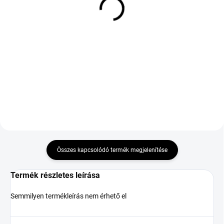
OPTIMO OK61 TOURING
LAUFENN GFIT 4S LH71
195/65 R15 95T TL XL
165/65 R14 79T TL M+S
3PMSF
29 175 Ft
91 506 Ft
Kosárba
Kosárba
Összes kapcsolódó termék megjelenítése
Termék részletes leírása
Semmilyen termékleírás nem érhető el