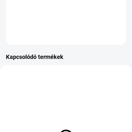
−
+
Hozzáadás a kosárhoz
KÉRDÉS
Kapcsolódó termékek
KÜLSŐ RAKTÁR MAX 8 NAP+2NA A
KÜLSŐ RAKTÁR MAX 8 NAP+2NA A
SZÁLITÁSIG
SZÁLITÁSIG
(>5 DB)
(>5 DB)