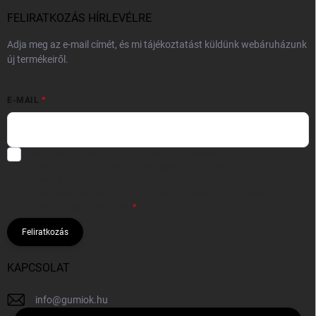
FELIRATKOZÁS HÍRLEVÉLRE
Adja meg az e-mail címét, és mi tájékoztatást küldünk webáruházunk
új termékeiről.
E-MAIL
Hozzájárulok, hogy az általam önként megadott nevem és e-mail
címem felhasználásával a(z)
*cég neve
részemre e-mail útján
hírleveleket, ajánlatokat küldjön. Kijelentem, hogy az
adatkezelési
tájékoztatót
elolvastam. Megértettem, hogy a hozzájárulásom
bármikor visszavonhatom.
Feliratkozás
KAPCSOLAT
info
@
gumiok.hu