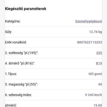
Kiegészítő paraméterek
Kategória
:
Személygépkocsi
Súly
:
12.76 kg
EAN vonalkód
:
8807622113253
2. szélesség "pl.(195)"
:
255
4. átmérő "pl.(R16)"
:
R19
1.Típus
:
téli gumi
3. magasság "pl.(55)"
:
40
6. sebesség index
:
V 240 km/h
átmérő
:
19.00