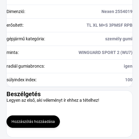
Dimenzió
:
Nexen 2554019
erősített
:
TL XL M+S 3PMSF RPB
gépjármű kategória
:
személy gumi
minta
:
WINGUARD SPORT 2 (WU7)
radiál gumiabroncs
:
igen
súlyindex index
:
100
Beszélgetés
Legyen az első, aki véleményt ír ehhez a tételhez!
Hozzászólás hozzáadása