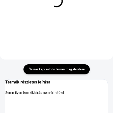
SAILUN TERRAMAX A/T
KLEBER DYNAXER HP5
265/75 R16 116S TL
245/40 R19 94W TL FSL
M+S 3PMSF OWL
64 053 Ft
73 946 Ft
Kosárba
Kosárba
Összes kapcsolódó termék megjelenítése
Termék részletes leírása
Semmilyen termékleírás nem érhető el