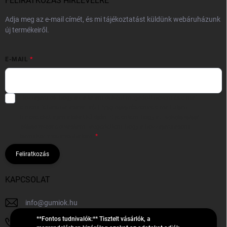
FELIRATKOZÁS HÍRLEVÉLRE
Adja meg az e-mail címét, és mi tájékoztatást küldünk webáruházunk
új termékeiről.
E-MAIL
Hozzájárulok, hogy az általam önként megadott nevem és e-mail
címem felhasználásával a(z)
*cég neve
részemre e-mail útján
hírleveleket, ajánlatokat küldjön. Kijelentem, hogy az
adatkezelési
tájékoztatót
elolvastam. Megértettem, hogy a hozzájárulásom
bármikor visszavonhatom.
Feliratkozás
KAPCSOLAT
info
@
gumiok.hu
**Fontos tudnivalók:** Tisztelt vásárlók, a
+36705429902