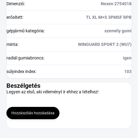
Dimenzió
:
Nexen 2754018
erősített
:
TL XL M+S 3PMSF RPB
gépjármű kategória
:
személy gumi
minta
:
WINGUARD SPORT 2 (WU7)
radiál gumiabroncs
:
igen
súlyindex index
:
103
Beszélgetés
Legyen az első, aki véleményt ír ehhez a tételhez!
Hozzászólás hozzáadása