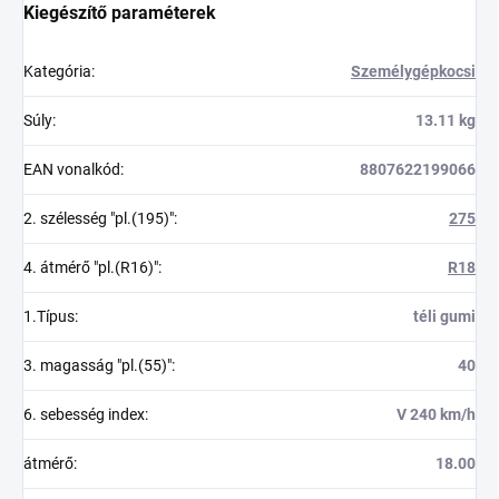
Kiegészítő paraméterek
Kategória
:
Személygépkocsi
Súly
:
13.11 kg
EAN vonalkód
:
8807622199066
2. szélesség "pl.(195)"
:
275
4. átmérő "pl.(R16)"
:
R18
1.Típus
:
téli gumi
3. magasság "pl.(55)"
:
40
6. sebesség index
:
V 240 km/h
átmérő
:
18.00