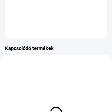
−
+
Hozzáadás a kosárhoz
KÉRDÉS
Kapcsolódó termékek
KÜLSŐ RAKTÁR MAX 8 NAP+2NA A
KÜLSŐ RAKTÁR MAX 8 NAP+2NA A
SZÁLITÁSIG
SZÁLITÁSIG
(>5 DB)
(>5 DB)