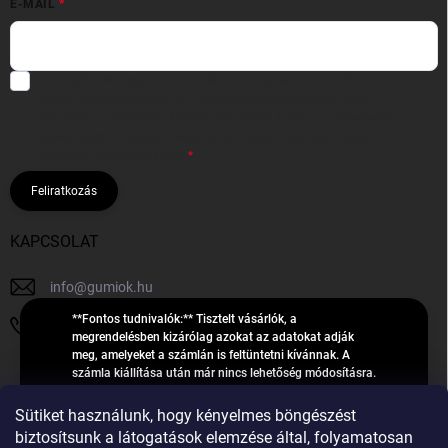
E-MAIL
Hozzájárulok, hogy az általam önként megadott nevem és e-mail
címem felhasználásával a(z)
*cég neve
részemre e-mail útján
hírleveleket, ajánlatokat küldjön. Kijelentem, hogy az
adatkezelési
tájékoztatót
elolvastam. Megértettem, hogy a hozzájárulásom
bármikor visszavonhatom.
Feliratkozás
KAPCSOLAT
info
@
gumiok.hu
**Fontos tudnivalók:** Tisztelt vásárlók, a
+36705429902
megrendelésben kizárólag azokat az adatokat adják
meg, amelyeket a számlán is feltüntetni kívánnak. A
számla kiállítása után már nincs lehetőség módosításra.
Hibás adatok esetén javításra csak a „megrendelés
Á
feldolgozása” státusz alatt van lehetőség! Csak új,
Sütiket használunk, hogy kényelmes böngészést
R
**2023-ban, 2024-ben vagy 2025-ben** gyártott
Árukereső.hu
biztosítsunk a látogatások elemzése által, folyamatosan
U
gumiabroncsokat árusítunk – a gumik **pontos DOT-