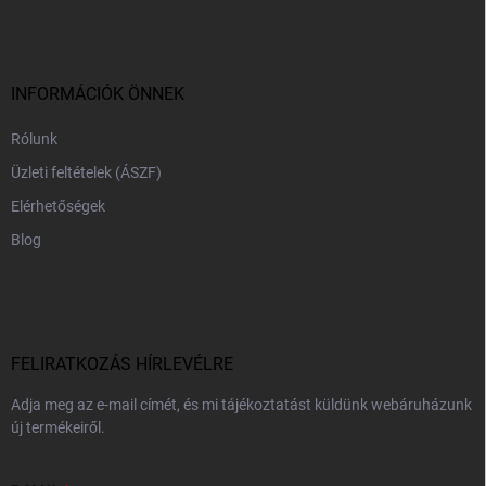
b
l
é
c
INFORMÁCIÓK ÖNNEK
Rólunk
Üzleti feltételek (ÁSZF)
Elérhetőségek
Blog
FELIRATKOZÁS HÍRLEVÉLRE
Adja meg az e-mail címét, és mi tájékoztatást küldünk webáruházunk
új termékeiről.