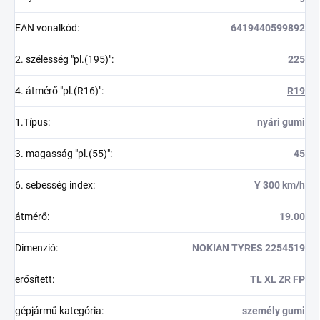
EAN vonalkód
:
6419440599892
2. szélesség "pl.(195)"
:
225
4. átmérő "pl.(R16)"
:
R19
1.Típus
:
nyári gumi
3. magasság "pl.(55)"
:
45
6. sebesség index
:
Y 300 km/h
átmérő
:
19.00
Dimenzió
:
NOKIAN TYRES 2254519
erősített
:
TL XL ZR FP
gépjármű kategória
:
személy gumi