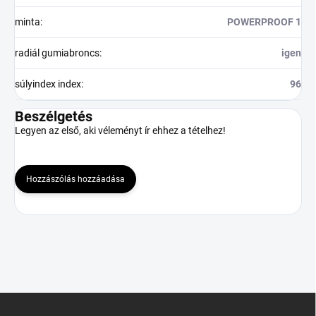
minta
:
POWERPROOF 1
radiál gumiabroncs
:
igen
súlyindex index
:
96
Beszélgetés
Legyen az első, aki véleményt ír ehhez a tételhez!
Hozzászólás hozzáadása
L
á