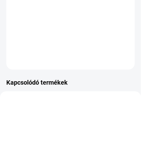
KÉZBESÍTÉS:
2026.8.10
−
+
Hozzáadás a kosárhoz
DOT:2022
KÉRDÉS
Kapcsolódó termékek