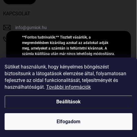
KAPCSOLAT
info
@
gumiok.hu
**Fontos tudnivalók:** Tisztelt vásárlók, a
+36705429902
megrendelésben kizárólag azokat az adatokat adják
meg, amelyeket a számlán is feltüntetni kívánnak. A
számla kiállítása után már nincs lehetőség módosításra.
Hibás adatok esetén javításra csak a „megrendelés
Á
feldolgozása” státusz alatt van lehetőség! Csak új,
Sütiket használunk, hogy kényelmes böngészést
R
**2023-ban, 2024-ben vagy 2025-ben** gyártott
Árukereső.hu
biztosítsunk a látogatások elemzése által, folyamatosan
U
gumiabroncsokat árusítunk – a gumik **pontos DOT-
fejlesztve az oldal funkcionalitását, teljesítményét és
számáról nem adunk felvilágosítást**! Köszönjük. A
K
használhatóságát.
További információk
feldolgozás alatt álló nagyszámú megrendelésre
E
tekintettel kérjük, **telefonon ne keressenek minket**. A
R
gumiok
telefonszám **nem szolgál** a megrendelések állapotáról
Beállítások
E
vagy feldolgozásáról való tájékoztatásra. Csak
S
**vészhelyzetben** hívjanak. Minden kérdésükre szívesen
válaszolunk a **[gumisuperke@gmail.com]
Ő
Copyright 2026
GumiOK.hu webáruház
. Minden jog fenntartva.
(mailto:gumisuperke@gmail.com)** címre küldött e-mail
Elfogadom
után.
Shoptet Premium készítette