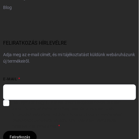
Blog
FELIRATKOZÁS HÍRLEVÉLRE
Adja meg az e-mail címét, és mi tájékoztatást küldünk webáruházunk
új termékeiről.
E-MAIL
Hozzájárulok, hogy az általam önként megadott nevem és e-mail
címem felhasználásával a(z)
*cég neve
részemre e-mail útján
hírleveleket, ajánlatokat küldjön. Kijelentem, hogy az
adatkezelési
tájékoztatót
elolvastam. Megértettem, hogy a hozzájárulásom
bármikor visszavonhatom.
Feliratkozás