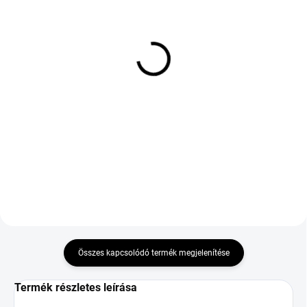
KÉT MUNKANAP
KÜLSŐ RAKTÁR MAX 8 NAP+2NA A
(2 DB)
SZÁLITÁSIG
(>5 DB)
BRIDGESTONE POTENZA
NOVEX AS 5G 195/65
SPORT EVO 255/35 R19
R15 91H TL M+S 3PMSF
96Y TL XL ENL FP
37 371 Ft
55 276 Ft
Kosárba
Kosárba
DOT:2026
Összes kapcsolódó termék megjelenítése
Termék részletes leírása