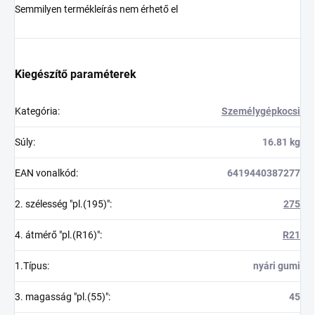
Semmilyen termékleírás nem érhető el
Kiegészítő paraméterek
Kategória
:
Személygépkocsi
Súly
:
16.81 kg
EAN vonalkód
:
6419440387277
2. szélesség "pl.(195)"
:
275
4. átmérő "pl.(R16)"
:
R21
1.Típus
:
nyári gumi
3. magasság "pl.(55)"
:
45