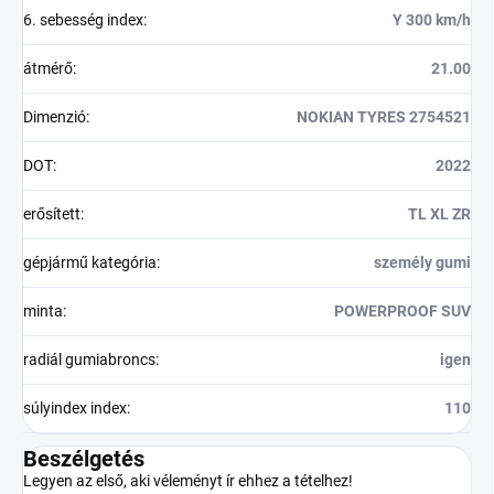
6. sebesség index
:
Y 300 km/h
átmérő
:
21.00
Dimenzió
:
NOKIAN TYRES 2754521
DOT
:
2022
erősített
:
TL XL ZR
gépjármű kategória
:
személy gumi
minta
:
POWERPROOF SUV
radiál gumiabroncs
:
igen
súlyindex index
:
110
Beszélgetés
Legyen az első, aki véleményt ír ehhez a tételhez!