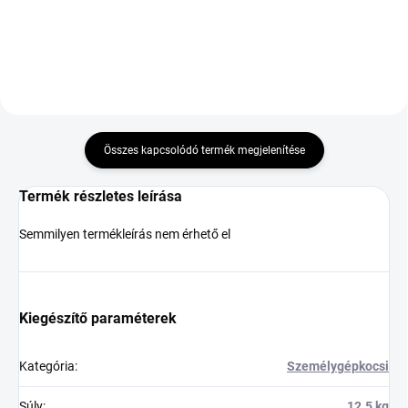
Kosárba
Kosárba
Összes kapcsolódó termék megjelenítése
Termék részletes leírása
Semmilyen termékleírás nem érhető el
Kiegészítő paraméterek
Kategória
:
Személygépkocsi
Súly
:
12.5 kg