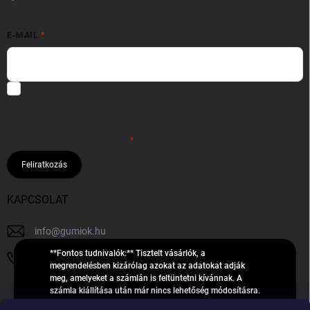
E-MAIL
Hozzájárulok, hogy az általam önként megadott nevem és e-mail
címem felhasználásával a(z)
*cég neve
részemre e-mail útján
hírleveleket, ajánlatokat küldjön. Kijelentem, hogy az
adatkezelési
tájékoztatót
elolvastam. Megértettem, hogy a hozzájárulásom
bármikor visszavonhatom.
Feliratkozás
KAPCSOLAT
info
@
gumiok.hu
**Fontos tudnivalók:** Tisztelt vásárlók, a
+36705429902
megrendelésben kizárólag azokat az adatokat adják
meg, amelyeket a számlán is feltüntetni kívánnak. A
számla kiállítása után már nincs lehetőség módosításra.
Hibás adatok esetén javításra csak a „megrendelés
Á