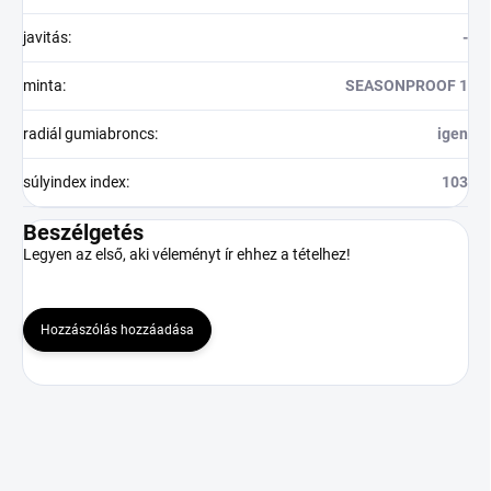
javitás
:
-
minta
:
SEASONPROOF 1
radiál gumiabroncs
:
igen
súlyindex index
:
103
Beszélgetés
Legyen az első, aki véleményt ír ehhez a tételhez!
Hozzászólás hozzáadása