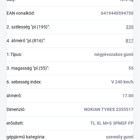
EAN vonalkód
:
6419440594750
2. szélesség "pl.(195)"
:
235
4. átmérő "pl.(R16)"
:
R17
1.Típus
:
négyévszakos gumi
3. magasság "pl.(55)"
:
55
6. sebesség index
:
V 240 km/h
átmérő
:
17.00
Dimenzió
:
NOKIAN TYRES 2355517
erősített
:
TL XL M+S 3PMSF FP
gépjármű kategória
:
személy gumi