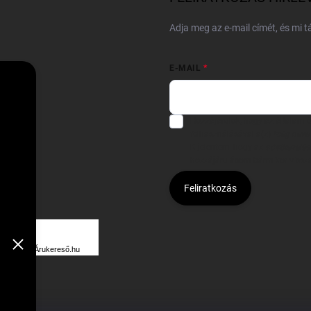
Adja meg az e-mail címét, és mi 
E-MAIL
Hozzájárulok, hogy az általam
felhasználásával a(z)
*cég neve
Kijelentem, hogy az
adatkezelési
hozzájárulásom bármikor viss
Feliratkozás
Á
R
Árukereső.hu
U
K
E