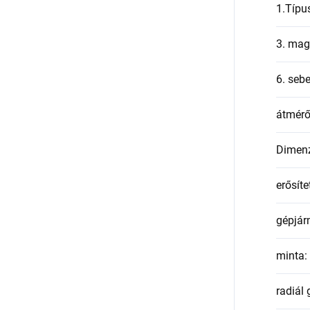
1.Típu
3. mag
6. seb
átmér
Dimen
erősíte
gépjár
minta
:
radiál