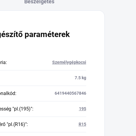
Beszélgetés
gészítő paraméterek
ria
:
Személygépkocsi
7.5 kg
onalkód
:
6419440567846
esség "pl.(195)"
:
195
rő "pl.(R16)"
:
R15