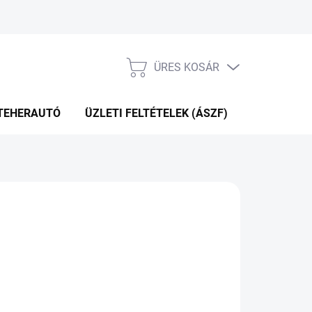
ÜRES KOSÁR
KOSÁR
TEHERAUTÓ
ÜZLETI FELTÉTELEK (ÁSZF)
WEBÁRUHÁ
35 Ft
Hozzáadás a kosárhoz