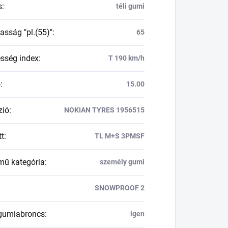
s
:
téli gumi
asság "pl.(55)"
:
65
esség index
:
T 190 km/h
ő
:
15.00
zió
:
NOKIAN TYRES 1956515
tt
:
TL M+S 3PMSF
mű kategória
:
személy gumi
SNOWPROOF 2
 gumiabroncs
:
igen