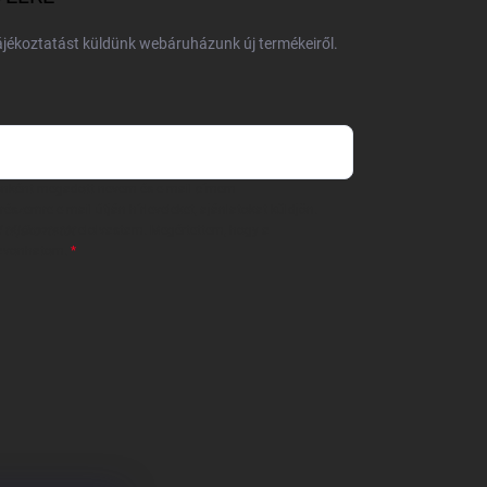
tájékoztatást küldünk webáruházunk új termékeiről.
 önként megadott nevem és e-mail címem
részemre e-mail útján hírleveleket, ajánlatokat küldjön.
 tájékoztatót
elolvastam. Megértettem, hogy a
zavonhatom.