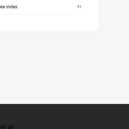
dex index
:
91
VÉLRE