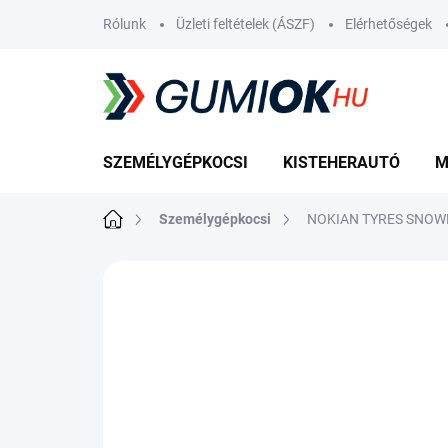
Ugrás
Rólunk
Üzleti feltételek (ÁSZF)
Elérhetőségek
a
fő
tartalomhoz
SZEMÉLYGÉPKOCSI
KISTEHERAUTÓ
M
Kezdőlap
Személygépkocsi
NOKIAN TYRES SNOWP
Nincs értékelés
Ugrás az értékelé