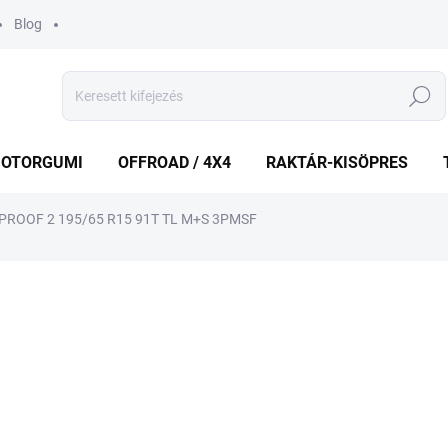
Blog
Keresés
OTORGUMI
OFFROAD / 4X4
RAKTÁR-KISÖPRES
ROOF 2 195/65 R15 91T TL M+S 3PMSF
shez
MÁRKA:
NOKIAN TYRES
27 929 Ft
21 5
Egységár:
RAKTÁRON
(1 DB)
−
+