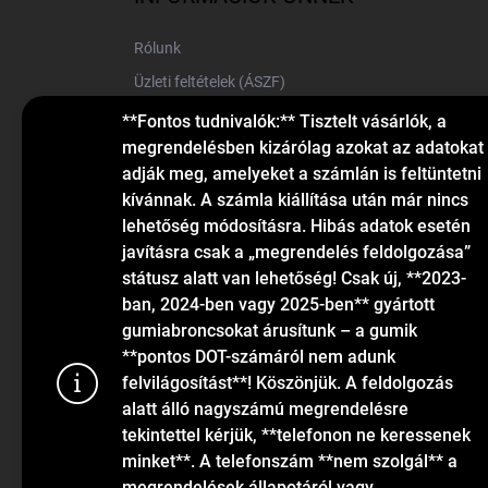
é
c
Rólunk
Üzleti feltételek (ÁSZF)
Elérhetőségek
**Fontos tudnivalók:** Tisztelt vásárlók, a
megrendelésben kizárólag azokat az adatokat
Blog
adják meg, amelyeket a számlán is feltüntetni
kívánnak. A számla kiállítása után már nincs
lehetőség módosításra. Hibás adatok esetén
javításra csak a „megrendelés feldolgozása”
státusz alatt van lehetőség! Csak új, **2023-
ban, 2024-ben vagy 2025-ben** gyártott
gumiabroncsokat árusítunk – a gumik
KAPCSOLAT
**pontos DOT-számáról nem adunk
felvilágosítást**! Köszönjük. A feldolgozás
alatt álló nagyszámú megrendelésre
info
@
gumiok.hu
tekintettel kérjük, **telefonon ne keressenek
+36705429902
minket**. A telefonszám **nem szolgál** a
megrendelések állapotáról vagy