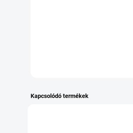
Kapcsolódó termékek
OP-8680830042382