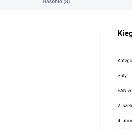
Hasonló (8)
a
Kie
Kategó
Súly
:
EAN v
2. szél
4. átmé