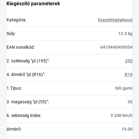
Kiegészítő paraméterek
Kategória
:
Személygépkocsi
Súly
:
12.5 kg
EAN vonalkód
:
6419440409054
2. szélesség "pl.(195)"
:
255
4. átmérő "pl.(R16)"
:
R19
1.Típus
:
téli gumi
3. magasság "pl.(55)"
:
35
6. sebesség index
:
V 240 km/h
átmérő
:
19.00