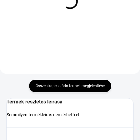
GOODRIDE ZUPERECO Z-
GT RADIAL CLIMATE
107 205/50 R15 86V TL
ACTIVE 195/55 R15 85H
TL M+S 3PMSF EVR
24 634 Ft
32 804 Ft
Kosárba
Kosárba
Összes kapcsolódó termék megjelenítése
Termék részletes leírása
Semmilyen termékleírás nem érhető el