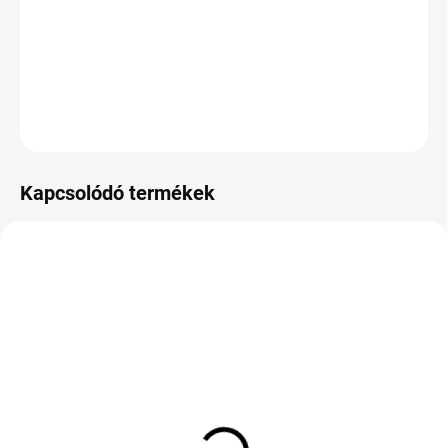
−
+
Hozzáadás a kosárhoz
KÉRDÉS
Kapcsolódó termékek
KÜLSŐ RAKTÁR MAX 8 NAP+2NA A
KÜLSŐ RAKTÁR MAX 8 NAP+2NA A
SZÁLITÁSIG
SZÁLITÁSIG
(>5 DB)
(>5 DB)