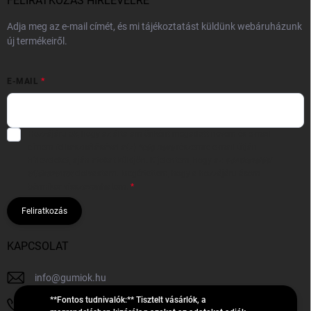
FELIRATKOZÁS HÍRLEVÉLRE
Adja meg az e-mail címét, és mi tájékoztatást küldünk webáruházunk
új termékeiről.
E-MAIL
Hozzájárulok, hogy az általam önként megadott nevem és e-mail
címem felhasználásával a(z)
*cég neve
részemre e-mail útján
hírleveleket, ajánlatokat küldjön. Kijelentem, hogy az
adatkezelési
tájékoztatót
elolvastam. Megértettem, hogy a hozzájárulásom
bármikor visszavonhatom.
Feliratkozás
KAPCSOLAT
info
@
gumiok.hu
**Fontos tudnivalók:** Tisztelt vásárlók, a
+36705429902