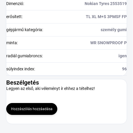
Dimenzió
:
Nokian Tyres 2553519
erősített
:
TL XL M+S 3PMSF FP
gépjármű kategória
:
személy gumi
minta
:
WR SNOWPROOF P
radiál gumiabroncs
:
igen
súlyindex index
:
96
Beszélgetés
Legyen az első, aki véleményt ír ehhez a tételhez!
Hozzászólás hozzáadása