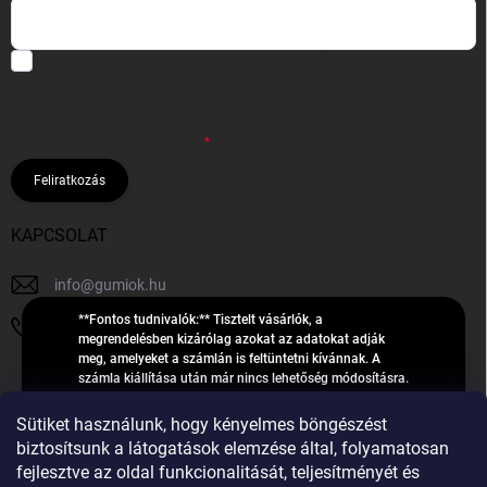
Hozzájárulok, hogy az általam önként megadott nevem és e-mail
címem felhasználásával a(z)
*cég neve
részemre e-mail útján
hírleveleket, ajánlatokat küldjön. Kijelentem, hogy az
adatkezelési
tájékoztatót
elolvastam. Megértettem, hogy a hozzájárulásom
bármikor visszavonhatom.
Feliratkozás
KAPCSOLAT
info
@
gumiok.hu
**Fontos tudnivalók:** Tisztelt vásárlók, a
+36705429902
megrendelésben kizárólag azokat az adatokat adják
meg, amelyeket a számlán is feltüntetni kívánnak. A
számla kiállítása után már nincs lehetőség módosításra.
Hibás adatok esetén javításra csak a „megrendelés
Á
feldolgozása” státusz alatt van lehetőség! Csak új,
Sütiket használunk, hogy kényelmes böngészést
R
**2023-ban, 2024-ben vagy 2025-ben** gyártott
Árukereső.hu
biztosítsunk a látogatások elemzése által, folyamatosan
U
gumiabroncsokat árusítunk – a gumik **pontos DOT-
fejlesztve az oldal funkcionalitását, teljesítményét és
számáról nem adunk felvilágosítást**! Köszönjük. A
K