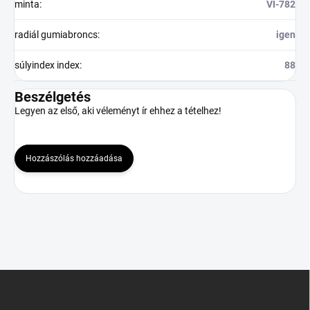
minta
:
VI-782
radiál gumiabroncs
:
igen
súlyindex index
:
88
Beszélgetés
Legyen az első, aki véleményt ír ehhez a tételhez!
Hozzászólás hozzáadása
L
á
b