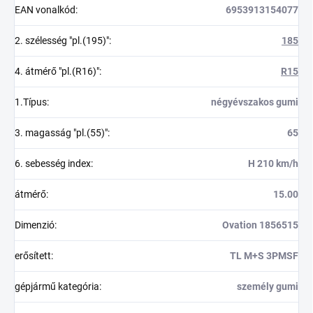
EAN vonalkód
:
6953913154077
2. szélesség "pl.(195)"
:
185
4. átmérő "pl.(R16)"
:
R15
1.Típus
:
négyévszakos gumi
3. magasság "pl.(55)"
:
65
6. sebesség index
:
H 210 km/h
átmérő
:
15.00
Dimenzió
:
Ovation 1856515
erősített
:
TL M+S 3PMSF
gépjármű kategória
:
személy gumi