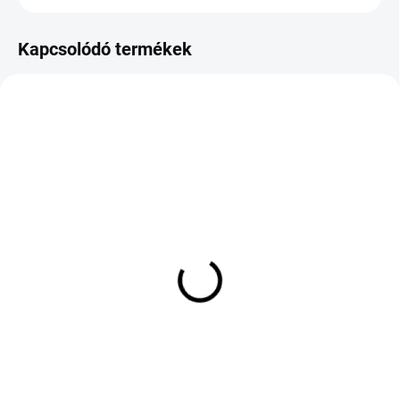
Kapcsolódó termékek
KÜLSŐ RAKTÁR MAX 8 NAP+2NA A
KÜLSŐ RAKTÁR MAX 1 NAP+2NAP A
SZÁLITÁSIG
SZÁLITÁSIG
(5 DB)
(4 DB)
TOYO PROXES SPORT
Nokian Tyres
235/50 R20 100W TL
Powerproof 2 Silentdrive
XL 245/45 R19 102Y
94 302 Ft
68 645 Ft
Kosárba
Kosárba