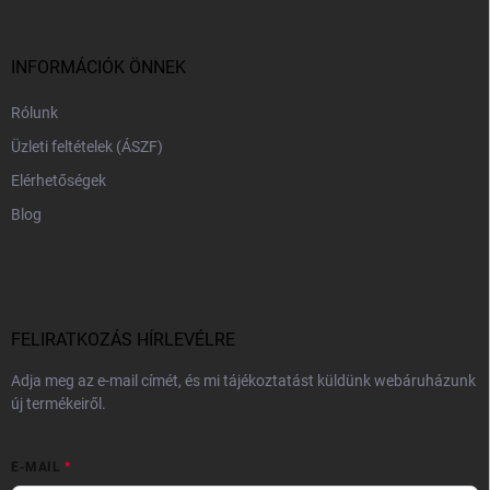
l
é
c
INFORMÁCIÓK ÖNNEK
Rólunk
Üzleti feltételek (ÁSZF)
Elérhetőségek
Blog
FELIRATKOZÁS HÍRLEVÉLRE
Adja meg az e-mail címét, és mi tájékoztatást küldünk webáruházunk
új termékeiről.
E-MAIL