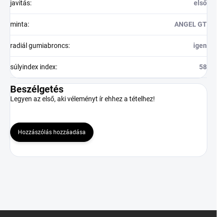
javitás
:
első
minta
:
ANGEL GT
radiál gumiabroncs
:
igen
súlyindex index
:
58
Beszélgetés
Legyen az első, aki véleményt ír ehhez a tételhez!
Hozzászólás hozzáadása
L