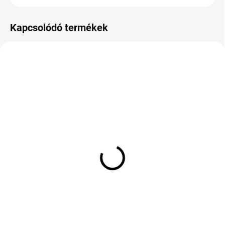
Kapcsolódó termékek
KÜLSŐ RAKTÁR MAX 8 NAP+2NA A
KÜLSŐ RAKTÁR MAX 3 NAP+2NAP A
SZÁLITÁSIG
SZÁLITÁSIG
(>5 DB)
(4 DB)
METZELER TOURANCE
CONTINENTAL CONTI
NEXT 150/70 R17 69H
SCOOT 120/70 D15 56S
TL
TL
71 778 Ft
31 480 Ft
Kosárba
Kosárba