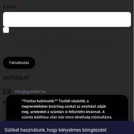
E-MAIL
Hozzájárulok, hogy az általam önként megadott nevem és e-mail
címem felhasználásával a(z)
*cég neve
részemre e-mail útján
hírleveleket, ajánlatokat küldjön. Kijelentem, hogy az
adatkezelési
tájékoztatót
elolvastam. Megértettem, hogy a hozzájárulásom
bármikor visszavonhatom.
Feliratkozás
KAPCSOLAT
info
@
gumiok.hu
**Fontos tudnivalók:** Tisztelt vásárlók, a
+36705429902
megrendelésben kizárólag azokat az adatokat adják
meg, amelyeket a számlán is feltüntetni kívánnak. A
számla kiállítása után már nincs lehetőség módosításra.
Hibás adatok esetén javításra csak a „megrendelés
Á
feldolgozása” státusz alatt van lehetőség! Csak új,
Sütiket használunk, hogy kényelmes böngészést
R
**2023-ban, 2024-ben vagy 2025-ben** gyártott