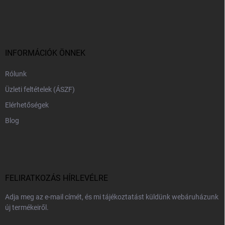
á
b
l
é
c
INFORMÁCIÓK ÖNNEK
Rólunk
Üzleti feltételek (ÁSZF)
Elérhetőségek
Blog
FELIRATKOZÁS HÍRLEVÉLRE
Adja meg az e-mail címét, és mi tájékoztatást küldünk webáruházunk
új termékeiről.