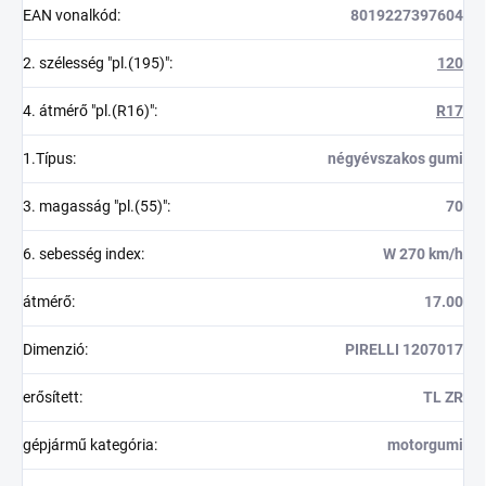
EAN vonalkód
:
8019227397604
2. szélesség "pl.(195)"
:
120
4. átmérő "pl.(R16)"
:
R17
1.Típus
:
négyévszakos gumi
3. magasság "pl.(55)"
:
70
6. sebesség index
:
W 270 km/h
átmérő
:
17.00
Dimenzió
:
PIRELLI 1207017
erősített
:
TL ZR
gépjármű kategória
:
motorgumi