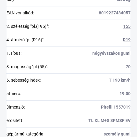
EAN vonalkód
:
8019227434057
2. szélesség "pl.(195)"
:
155
4. átmérő "pl.(R16)"
:
R19
1.Típus
:
négyévszakos gumi
3. magasság "pl.(55)"
:
70
6. sebesség index
:
T 190 km/h
átmérő
:
19.00
Dimenzió
:
Pirelli 1557019
erősített
:
TL XL M+S 3PMSF EV
gépjármű kategória
:
személy gumi