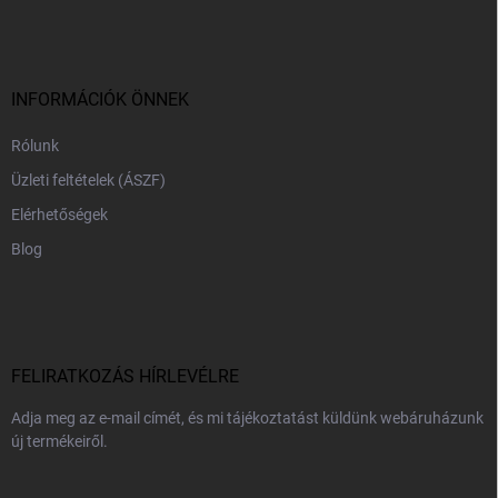
á
b
l
é
c
INFORMÁCIÓK ÖNNEK
Rólunk
Üzleti feltételek (ÁSZF)
Elérhetőségek
Blog
FELIRATKOZÁS HÍRLEVÉLRE
Adja meg az e-mail címét, és mi tájékoztatást küldünk webáruházunk
új termékeiről.