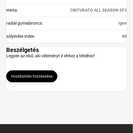
minta
:
CINTURATO ALL SEASON SF3
radiál gumiabroncs
:
igen
súlyindex index
:
88
Beszélgetés
Legyen az első, aki véleményt ír ehhez a tételhez!
Hozzászólás hozzáadása
L