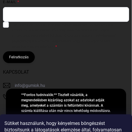
E-MAIL
Hozzájárulok, hogy az általam önként megadott nevem és e-mail
címem felhasználásával a(z)
*cég neve
részemre e-mail útján
hírleveleket, ajánlatokat küldjön. Kijelentem, hogy az
adatkezelési
tájékoztatót
elolvastam. Megértettem, hogy a hozzájárulásom
bármikor visszavonhatom.
Feliratkozás
KAPCSOLAT
info
@
gumiok.hu
**Fontos tudnivalók:** Tisztelt vásárlók, a
+36705429902
megrendelésben kizárólag azokat az adatokat adják
meg, amelyeket a számlán is feltüntetni kívánnak. A
számla kiállítása után már nincs lehetőség módosításra.
Hibás adatok esetén javításra csak a „megrendelés
Á
feldolgozása” státusz alatt van lehetőség! Csak új,
Sütiket használunk, hogy kényelmes böngészést
R
**2023-ban, 2024-ben vagy 2025-ben** gyártott
Árukereső.hu
biztosítsunk a látogatások elemzése által, folyamatosan
U
gumiabroncsokat árusítunk – a gumik **pontos DOT-