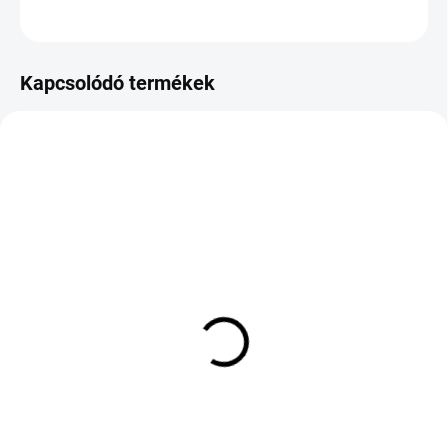
KÉRDÉS
Kapcsolódó termékek
RAKTÁRON
KÜLSŐ RAKTÁR MAX 8 NAP+2NA A
(4 DB)
SZÁLITÁSIG
(>5 DB)
NOKIAN TYRES
GOODRIDE ZUPERECO Z-
POWERPROOF 2 235/45
107 155/65 R14 75T TL
R18 98Y TL XL FP SD
17 641 Ft
57 120 Ft
Kosárba
Kosárba