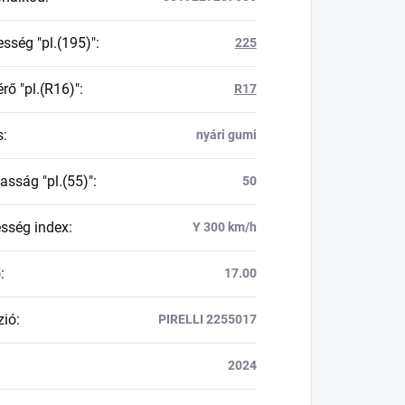
esség "pl.(195)"
:
225
rő "pl.(R16)"
:
R17
s
:
nyári gumi
asság "pl.(55)"
:
50
esség index
:
Y 300 km/h
ő
:
17.00
zió
:
PIRELLI 2255017
2024