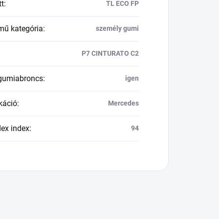
tt
:
TL ECO FP
mű kategória
:
személy gumi
P7 CINTURATO C2
 gumiabroncs
:
igen
káció
:
Mercedes
dex index
:
94