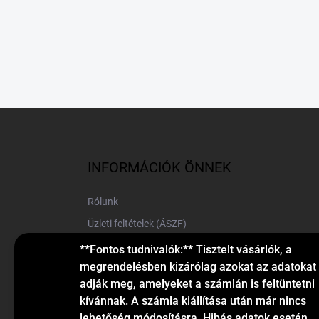
L
á
b
l
INFORMÁCIÓK ÖNNEK
é
c
Rólunk
Üzleti feltételek (ÁSZF)
Elérhetőségek
**Fontos tudnivalók:** Tisztelt vásárlók, a
megrendelésben kizárólag azokat az adatokat
Blog
adják meg, amelyeket a számlán is feltüntetni
kívánnak. A számla kiállítása után már nincs
lehetőség módosításra. Hibás adatok esetén