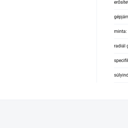
erősíte
gépjár
minta
:
radiál
specifi
súlyin