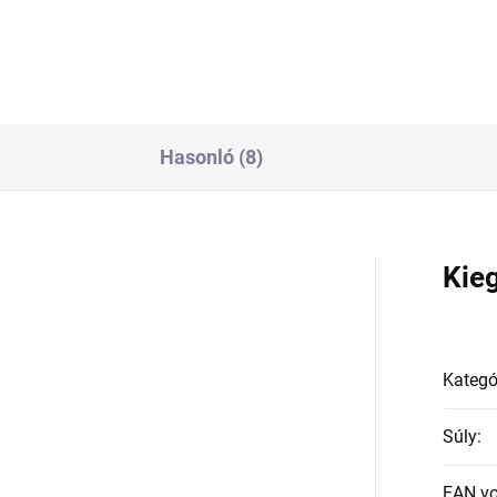
Hasonló (8)
a
Kie
Kategó
Súly
:
EAN v