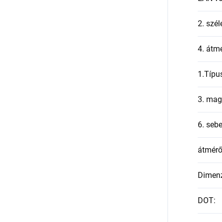
2. szél
4. átmé
1.Típu
3. mag
6. seb
átmér
Dimen
DOT
: