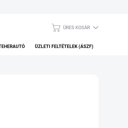
ÜRES KOSÁR
KOSÁR
TEHERAUTÓ
ÜZLETI FELTÉTELEK (ÁSZF)
WEBÁRUHÁ
20 Ft
.11