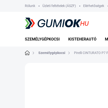
Ugrás
Rólunk
Üzleti feltételek (ÁSZF)
Elérhetőségek
a
fő
tartalomhoz
SZEMÉLYGÉPKOCSI
KISTEHERAUTÓ
M
Kezdőlap
Személygépkocsi
Pirelli CINTURATO P7
Nincs értékelés
Ugrás az értékelé