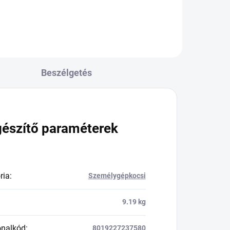
Beszélgetés
gészítő paraméterek
ria
:
Személygépkocsi
9.19 kg
onalkód
:
8019227237580