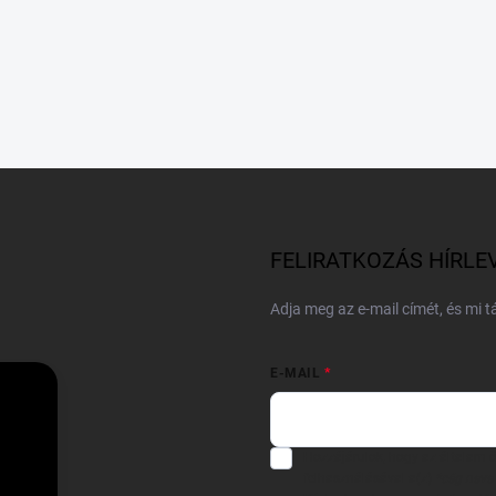
FELIRATKOZÁS HÍRLE
Adja meg az e-mail címét, és mi 
E-MAIL
Hozzájárulok, hogy az általam
felhasználásával a(z)
*cég neve