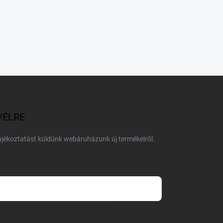
VÉLRE
tájékoztatást küldünk webáruházunk új termékeiről.
 önként megadott nevem és e-mail címem
részemre e-mail útján hírleveleket, ajánlatokat küldjön.