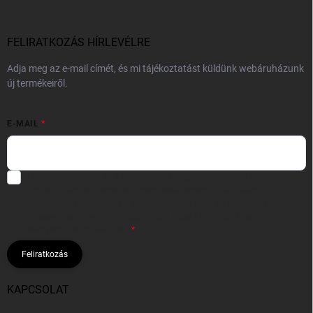
FELIRATKOZÁS HÍRLEVÉLRE
Adja meg az e-mail címét, és mi tájékoztatást küldünk webáruházunk
új termékeiről.
E-MAIL
Hozzájárulok, hogy az általam önként megadott nevem és e-mail
címem felhasználásával a(z)
*cég neve
részemre e-mail útján
hírleveleket, ajánlatokat küldjön. Kijelentem, hogy az
adatkezelési
tájékoztatót
elolvastam. Megértettem, hogy a hozzájárulásom
bármikor visszavonhatom.
Feliratkozás
KAPCSOLAT