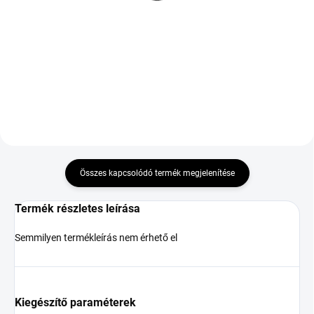
3PMSF
95H TL M+S 3PMSF
32 362 Ft
48 686 Ft
Kosárba
Kosárba
Összes kapcsolódó termék megjelenítése
Termék részletes leírása
Semmilyen termékleírás nem érhető el
Kiegészítő paraméterek