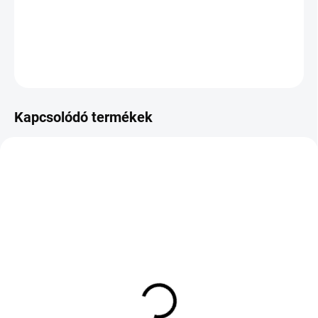
−
+
Hozzáadás a kosárhoz
KÉRDÉS
Kapcsolódó termékek
KÜLSŐ RAKTÁR MAX 8 NAP+2NA A
KÜLSŐ RAKTÁR MAX 1 NAP+2NAP A
SZÁLITÁSIG
SZÁLITÁSIG
(>5 DB)
(4 DB)
HIFLY ALL-TURI 221
BFGOODRICH G FORCE
225/55 R18 98V TL M+S
WINTER 2 225/55 R16