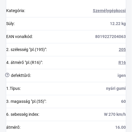
Kategória
:
Személygépkocsi
Súly
:
12.22 kg
EAN vonalkód
:
8019227204063
2. szélesség "pl.(195)"
:
205
4. átmérő "pl.(R16)"
:
R16
?
defekttűrő
:
igen
1.Típus
:
nyári gumi
3. magasság "pl.(55)"
:
60
6. sebesség index
:
W 270 km/h
átmérő
:
16.00