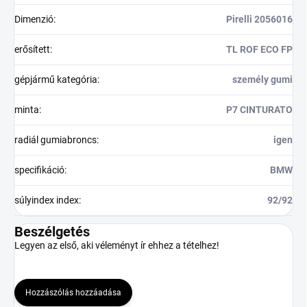
Dimenzió
:
Pirelli 2056016
erősített
:
TL ROF ECO FP
gépjármű kategória
:
személy gumi
minta
:
P7 CINTURATO
radiál gumiabroncs
:
igen
specifikáció
:
BMW
súlyindex index
:
92/92
Beszélgetés
Legyen az első, aki véleményt ír ehhez a tételhez!
Hozzászólás hozzáadása