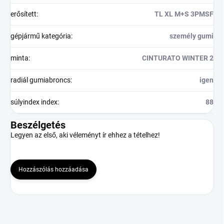
erősített
:
TL XL M+S 3PMSF
gépjármű kategória
:
személy gumi
minta
:
CINTURATO WINTER 2
radiál gumiabroncs
:
igen
súlyindex index
:
88
Beszélgetés
Legyen az első, aki véleményt ír ehhez a tételhez!
Hozzászólás hozzáadása