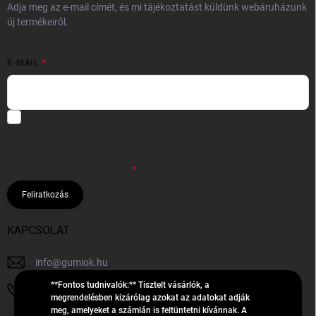
Adja meg az e-mail címét, és mi tájékoztatást küldünk webáruházunk
új termékeiről.
E-MAIL
Hozzájárulok, hogy az általam önként megadott nevem és e-mail
címem felhasználásával a(z)
*cég neve
részemre e-mail útján
hírleveleket, ajánlatokat küldjön. Kijelentem, hogy az
adatkezelési
tájékoztatót
elolvastam. Megértettem, hogy a hozzájárulásom
bármikor visszavonhatom.
Feliratkozás
KAPCSOLAT
info
@
gumiok.hu
**Fontos tudnivalók:** Tisztelt vásárlók, a
+36705429902
megrendelésben kizárólag azokat az adatokat adják
meg, amelyeket a számlán is feltüntetni kívánnak. A