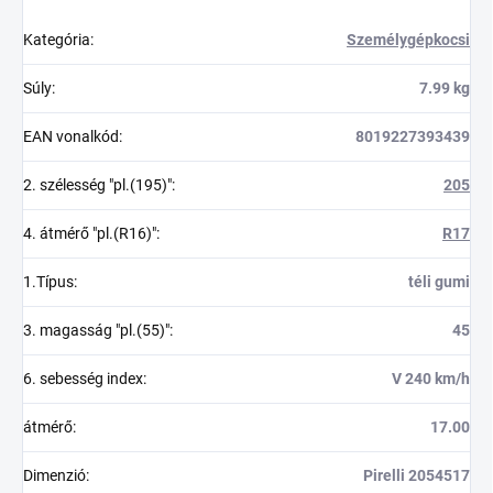
Kategória
:
Személygépkocsi
Súly
:
7.99 kg
EAN vonalkód
:
8019227393439
2. szélesség "pl.(195)"
:
205
4. átmérő "pl.(R16)"
:
R17
1.Típus
:
téli gumi
3. magasság "pl.(55)"
:
45
6. sebesség index
:
V 240 km/h
átmérő
:
17.00
Dimenzió
:
Pirelli 2054517