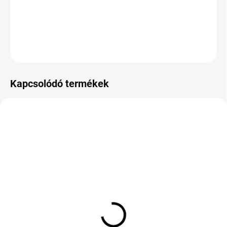
−
+
Hozzáadás a kosárhoz
KÉRDÉS
Kapcsolódó termékek
KÜLSŐ RAKTÁR MAX 2 NAP+2NAP A
KÜLSŐ RAKTÁR MAX 8 NAP+2NA A
SZÁLITÁSIG
SZÁLITÁSIG
(>5 DB)
(>5 DB)
Skoda (kód:6667) - A
CONTINENTAL CONTI
6,5J//16
SPORT CONTACT 5