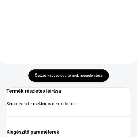
235/40 R18 95W TL XL
19 264 Ft
CS FR
70 528 Ft
Kosárba
Kosárba
Összes kapcsolódó termék megjelenítése
Termék részletes leírása
Semmilyen termékleírás nem érhető el
Kiegészítő paraméterek