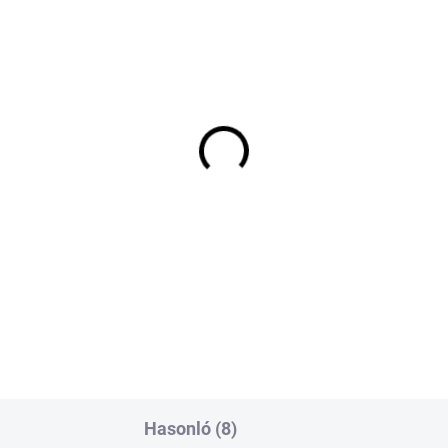
LSŐ RAKTÁR MAX 8 NAP+2NA A
KÜLSŐ RAKTÁR MAX 8 NAP+2
SZÁLITÁSIG
SZÁLIT
(>5 DB)
(>
URNEY P3501A 24/10
JOURNEY P350 26/9 D
2 46F TL 6PR NHS
84F TL 12PR NHS
 772 Ft
62 711 Ft
Kosárba
Kosárba
Hasonló (8)