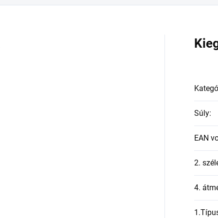
a
Kie
Kategó
Súly
:
EAN v
2. szél
4. átmé
1.Típu