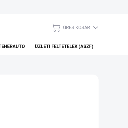
ÜRES KOSÁR
KOSÁR
TEHERAUTÓ
ÜZLETI FELTÉTELEK (ÁSZF)
WEBÁRUHÁ
P+2NAP A SZÁLITÁSIG
(>5 DB)
Hozzáadás a kosárhoz