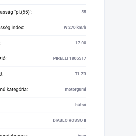
asság "pl.(55)"
:
55
esség index
:
W 270 km/h
ő
:
17.00
zió
:
PIRELLI 1805517
tt
:
TL ZR
mű kategória
:
motorgumi
:
hátsó
DIABLO ROSSO II
 gumiabroncs
:
igen