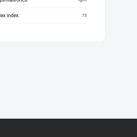
dex index
:
73