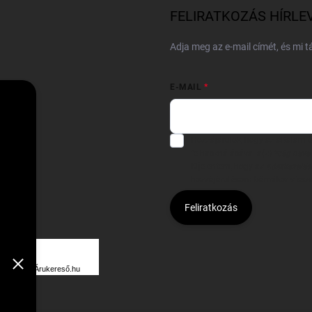
FELIRATKOZÁS HÍRLE
Adja meg az e-mail címét, és mi 
E-MAIL
Hozzájárulok, hogy az általam
felhasználásával a(z)
*cég neve
Kijelentem, hogy az
adatkezelési
hozzájárulásom bármikor viss
Feliratkozás
Á
R
Árukereső.hu
U
K