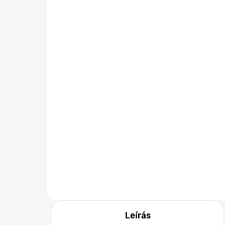
KÜLSŐ RAKTÁR MAX 8 NAP+2NA A
KÜ
SZÁLITÁSIG
(>5 DB)
JOURNEY P390 26/11
JO
D14 54J TL 6PR
D1
49 500 Ft
41
Kosárba
Leírás