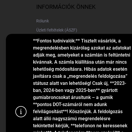
l
INFORMÁCIÓK ÖNNEK
é
c
Rólunk
Üzleti feltételek (ÁSZF)
Elérhetőségek
**Fontos tudnivalók:** Tisztelt vásárlók, a
megrendelésben kizárólag azokat az adatokat
Blog
adják meg, amelyeket a számlán is feltüntetni
kívánnak. A számla kiállítása után már nincs
lehetőség módosításra. Hibás adatok esetén
javításra csak a „megrendelés feldolgozása”
státusz alatt van lehetőség! Csak új, **2023-
ban, 2024-ben vagy 2025-ben** gyártott
gumiabroncsokat árusítunk – a gumik
KAPCSOLAT
**pontos DOT-számáról nem adunk
felvilágosítást**! Köszönjük. A feldolgozás
alatt álló nagyszámú megrendelésre
info
@
gumiok.hu
tekintettel kérjük, **telefonon ne keressenek
+36705429902