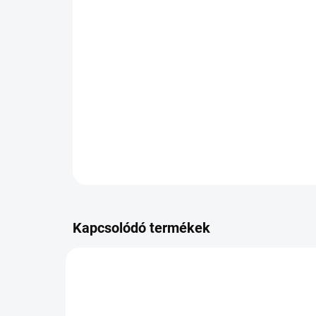
Kapcsolódó termékek
PB-JOU42611P3906