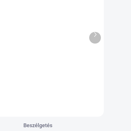
Következő
NA A
KÜLSŐ RAKTÁR MAX 8 NAP+2NA A
ÁSIG
SZÁLITÁSIG
termék
5 DB)
(>5 DB)
12
JOURNEY P341 24/10
D11 43F TL 4PR E
48 935 Ft
Kosárba
Beszélgetés