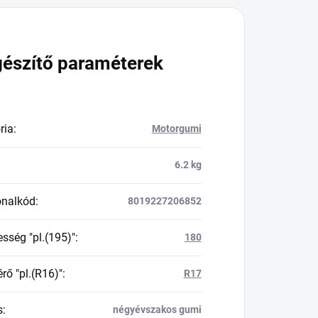
gészítő paraméterek
ria
:
Motorgumi
6.2 kg
onalkód
:
8019227206852
esség "pl.(195)"
:
180
rő "pl.(R16)"
:
R17
s
:
négyévszakos gumi