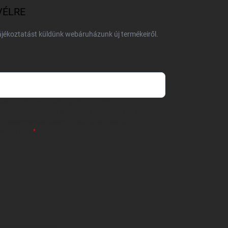
VÉLRE
tájékoztatást küldünk webáruházunk új termékeiről.
 önként megadott nevem és e-mail címem
részemre e-mail útján hírleveleket, ajánlatokat küldjön.
 tájékoztatót
elolvastam. Megértettem, hogy a
zavonhatom.