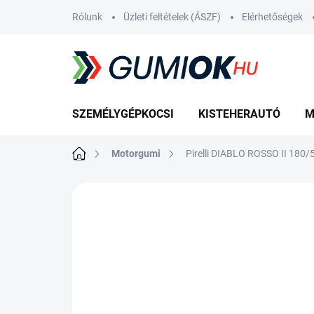
Ugrás
Rólunk
Üzleti feltételek (ÁSZF)
Elérhetőségek
a
fő
tartalomhoz
SZEMÉLYGÉPKOCSI
KISTEHERAUTÓ
M
Kezdőlap
Motorgumi
Pirelli DIABLO ROSSO II 180
Nincs értékelés
Ugrás az értékelé