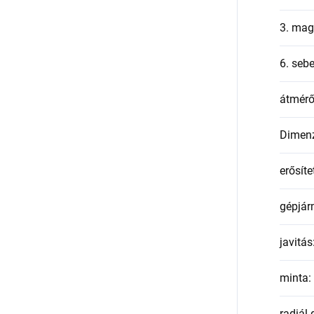
3. mag
6. seb
átmér
Dimen
erősíte
gépjár
javitás
minta
:
radiál