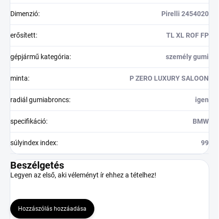
Dimenzió
:
Pirelli 2454020
erősített
:
TL XL ROF FP
gépjármű kategória
:
személy gumi
minta
:
P ZERO LUXURY SALOON
radiál gumiabroncs
:
igen
specifikáció
:
BMW
súlyindex index
:
99
Beszélgetés
Legyen az első, aki véleményt ír ehhez a tételhez!
Hozzászólás hozzáadása