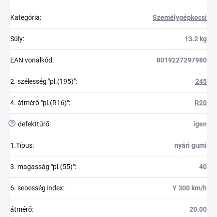
Kategória
:
Személygépkocsi
Súly
:
13.2 kg
EAN vonalkód
:
8019227297980
2. szélesség "pl.(195)"
:
245
4. átmérő "pl.(R16)"
:
R20
?
defekttűrő
:
igen
1.Típus
:
nyári gumi
3. magasság "pl.(55)"
:
40
6. sebesség index
:
Y 300 km/h
átmérő
:
20.00