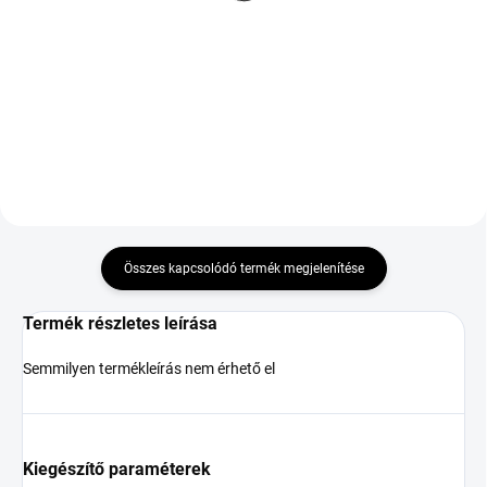
XL ZR
87 863 Ft
74 639 Ft
Kosárba
Kosárba
Összes kapcsolódó termék megjelenítése
Termék részletes leírása
Semmilyen termékleírás nem érhető el
Kiegészítő paraméterek