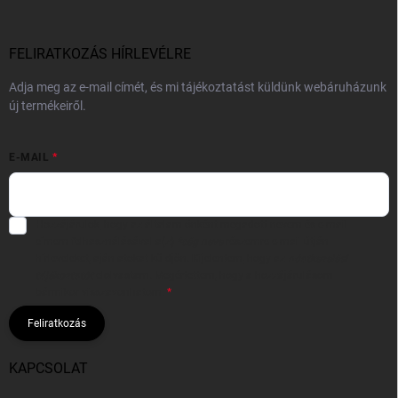
FELIRATKOZÁS HÍRLEVÉLRE
Adja meg az e-mail címét, és mi tájékoztatást küldünk webáruházunk
új termékeiről.
E-MAIL
Hozzájárulok, hogy az általam önként megadott nevem és e-mail
címem felhasználásával a(z)
*cég neve
részemre e-mail útján
hírleveleket, ajánlatokat küldjön. Kijelentem, hogy az
adatkezelési
tájékoztatót
elolvastam. Megértettem, hogy a hozzájárulásom
bármikor visszavonhatom.
Feliratkozás
KAPCSOLAT