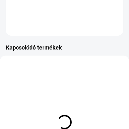
−
+
Hozzáadás a kosárhoz
KÉRDÉS
Kapcsolódó termékek
KÜLSŐ RAKTÁR MAX 1 NAP+2NAP A
KÜLSŐ RAKTÁR MAX 8 NAP+2NA A
SZÁLITÁSIG
SZÁLITÁSIG
(>5 DB)
(>5 DB)
TOYO PROXES SPORT 2
TIGAR SUMMER 3 SUV
265/30 R20 94Y TL MFS
225/55 R18 98V TL FR