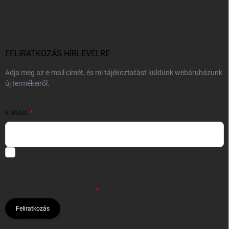
FELIRATKOZÁS HÍRLEVÉLRE
Adja meg az e-mail címét, és mi tájékoztatást küldünk webáruházunk
új termékeiről.
E-MAIL
Hozzájárulok, hogy az általam önként megadott nevem és e-mail
címem felhasználásával a(z)
*cég neve
részemre e-mail útján
hírleveleket, ajánlatokat küldjön. Kijelentem, hogy az
adatkezelési
tájékoztatót
elolvastam. Megértettem, hogy a hozzájárulásom
bármikor visszavonhatom.
Feliratkozás