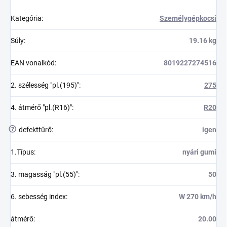
Kategória
:
Személygépkocsi
Súly
:
19.16 kg
EAN vonalkód
:
8019227274516
2. szélesség "pl.(195)"
:
275
4. átmérő "pl.(R16)"
:
R20
?
defekttűrő
:
igen
1.Típus
:
nyári gumi
3. magasság "pl.(55)"
:
50
6. sebesség index
:
W 270 km/h
átmérő
:
20.00