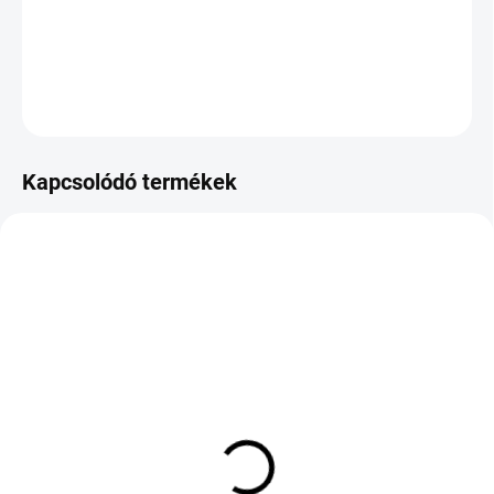
−
+
Hozzáadás a kosárhoz
KÉRDÉS
Kapcsolódó termékek
KÜLSŐ RAKTÁR MAX 8 NAP+2NA A
KÜLSŐ RAKTÁR MAX 8 NAP+2NA A
SZÁLITÁSIG
SZÁLITÁSIG
(>5 DB)
(>5 DB)
LANDSPIDER
GENERAL TIRE
SPORTRAXX UHP
GRABBER CROSS A/S