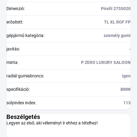
Dimenzió
:
Pirelli 2755020
erősített
:
TL XL ROF FP
gépjármű kategória
:
személy gumi
javitás
:
-
minta
:
P ZERO LUXURY SALOON
radiál gumiabroncs
:
igen
specifikáció
:
BMW
súlyindex index
:
113
Beszélgetés
Legyen az első, aki véleményt ír ehhez a tételhez!