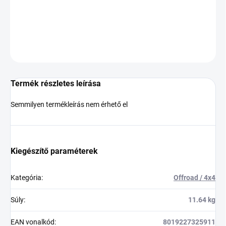
−
+
Hozzáadás a kosárhoz
KÉRDÉS
Termék részletes leírása
Semmilyen termékleírás nem érhető el
Kiegészítő paraméterek
Kategória
:
Offroad / 4x4
Súly
:
11.64 kg
EAN vonalkód
:
8019227325911