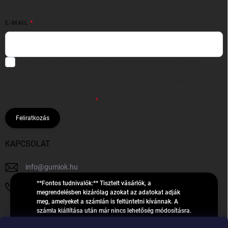
E-MAIL
Hozzájárulok, hogy az általam önként megadott nevem és e-mail
címem felhasználásával a(z)
*cég neve
részemre e-mail útján
hírleveleket, ajánlatokat küldjön. Kijelentem, hogy az
adatkezelési
tájékoztatót
elolvastam. Megértettem, hogy a hozzájárulásom
bármikor visszavonhatom.
Feliratkozás
KAPCSOLAT
info
@
gumiok.hu
**Fontos tudnivalók:** Tisztelt vásárlók, a
+36705429902
megrendelésben kizárólag azokat az adatokat adják
meg, amelyeket a számlán is feltüntetni kívánnak. A
számla kiállítása után már nincs lehetőség módosításra.
Hibás adatok esetén javításra csak a „megrendelés
Á