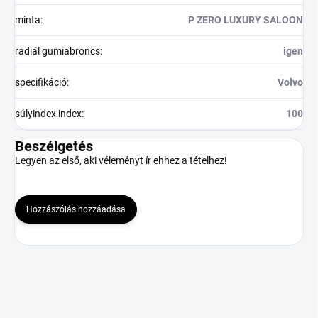
minta
:
P ZERO LUXURY SALOON
radiál gumiabroncs
:
igen
specifikáció
:
Volvo
súlyindex index
:
100
Beszélgetés
Legyen az első, aki véleményt ír ehhez a tételhez!
Hozzászólás hozzáadása