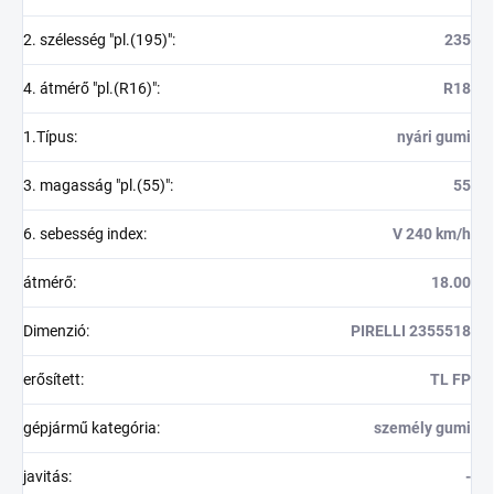
2. szélesség "pl.(195)"
:
235
4. átmérő "pl.(R16)"
:
R18
1.Típus
:
nyári gumi
3. magasság "pl.(55)"
:
55
6. sebesség index
:
V 240 km/h
átmérő
:
18.00
Dimenzió
:
PIRELLI 2355518
erősített
:
TL FP
gépjármű kategória
:
személy gumi
javitás
:
-