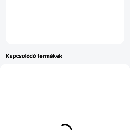
−
+
Hozzáadás a kosárhoz
KÉRDÉS
Kapcsolódó termékek
KÜLSŐ RAKTÁR MAX 8 NAP+2NA A
KÜLSŐ RAKTÁR MAX 8 NAP+2NA A
SZÁLITÁSIG
SZÁLITÁSIG
(>5 DB)
(>5 DB)