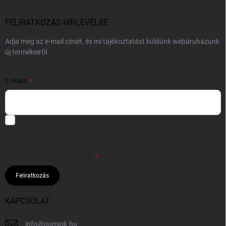
FELIRATKOZÁS HÍRLEVÉLRE
Adja meg az e-mail címét, és mi tájékoztatást küldünk webáruházunk
új termékeiről.
E-MAIL
Hozzájárulok, hogy az általam önként megadott nevem és e-mail
címem felhasználásával a(z)
*cég neve
részemre e-mail útján
hírleveleket, ajánlatokat küldjön. Kijelentem, hogy az
adatkezelési
tájékoztatót
elolvastam. Megértettem, hogy a hozzájárulásom
bármikor visszavonhatom.
Feliratkozás
KAPCSOLAT
info
@
gumiok.hu