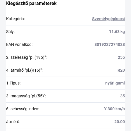
Kiegészítő paraméterek
Kategória
:
Személygépkocsi
Súly
:
11.63 kg
EAN vonalkód
:
8019227274028
2. szélesség "pl.(195)"
:
255
4. átmérő "pl.(R16)"
:
R20
1.Típus
:
nyári gumi
3. magasság "pl.(55)"
:
35
6. sebesség index
:
Y 300 km/h
átmérő
:
20.00