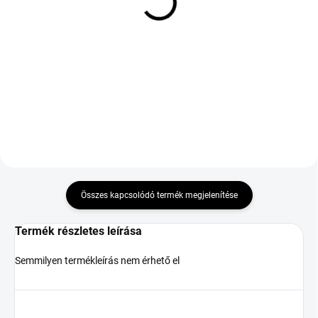
NOVEX AS 5G 225/40
TOURADOR X COMFORT
R19 93Y TL M+S 3PMSF
SUV 285/60 R18 120H
XL ZR
TL XL
49 356 Ft
35 988 Ft
Kosárba
Kosárba
Összes kapcsolódó termék megjelenítése
Termék részletes leírása
Semmilyen termékleírás nem érhető el