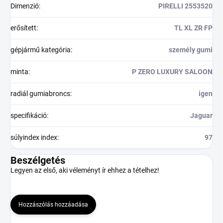
Dimenzió
:
PIRELLI 2553520
erősített
:
TL XL ZR FP
gépjármű kategória
:
személy gumi
minta
:
P ZERO LUXURY SALOON
radiál gumiabroncs
:
igen
specifikáció
:
Jaguar
súlyindex index
:
97
Beszélgetés
Legyen az első, aki véleményt ír ehhez a tételhez!
Hozzászólás hozzáadása