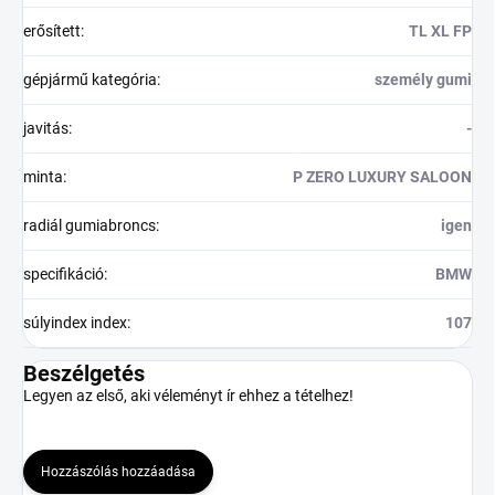
erősített
:
TL XL FP
gépjármű kategória
:
személy gumi
javitás
:
-
minta
:
P ZERO LUXURY SALOON
radiál gumiabroncs
:
igen
specifikáció
:
BMW
súlyindex index
:
107
Beszélgetés
Legyen az első, aki véleményt ír ehhez a tételhez!
Hozzászólás hozzáadása