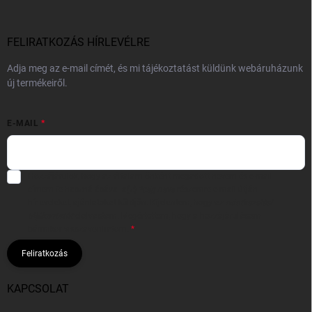
FELIRATKOZÁS HÍRLEVÉLRE
Adja meg az e-mail címét, és mi tájékoztatást küldünk webáruházunk
új termékeiről.
E-MAIL
Hozzájárulok, hogy az általam önként megadott nevem és e-mail
címem felhasználásával a(z)
*cég neve
részemre e-mail útján
hírleveleket, ajánlatokat küldjön. Kijelentem, hogy az
adatkezelési
tájékoztatót
elolvastam. Megértettem, hogy a hozzájárulásom
bármikor visszavonhatom.
Feliratkozás
KAPCSOLAT