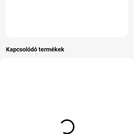
−
+
Hozzáadás a kosárhoz
KÉRDÉS
Kapcsolódó termékek
KÜLSŐ RAKTÁR MAX 8 NAP+2NA A
KÜLSŐ RAKTÁR MAX 8 NAP+2NA A
SZÁLITÁSIG
SZÁLITÁSIG
(>5 DB)
(>5 DB)
BRIDGESTONE BLIZZAK
LAUFENN LK41 G FIT
6 305/30 R20 103W TL
EQ+ 165/70 R13 79T TL