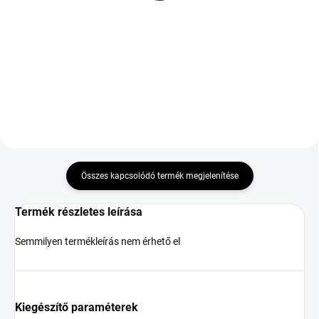
M+S 3PMSF ENL FP XL
37 313 Ft
185 472 Ft
Kosárba
Kosárba
Összes kapcsolódó termék megjelenítése
Termék részletes leírása
Semmilyen termékleírás nem érhető el
Kiegészítő paraméterek