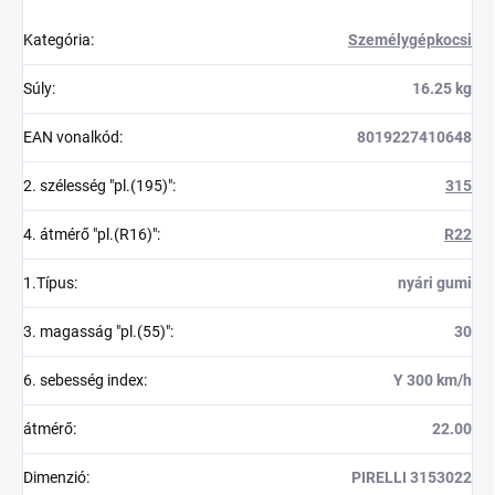
Kategória
:
Személygépkocsi
Súly
:
16.25 kg
EAN vonalkód
:
8019227410648
2. szélesség "pl.(195)"
:
315
4. átmérő "pl.(R16)"
:
R22
1.Típus
:
nyári gumi
3. magasság "pl.(55)"
:
30
6. sebesség index
:
Y 300 km/h
átmérő
:
22.00
Dimenzió
:
PIRELLI 3153022