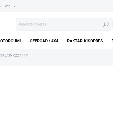
Blog
Keresés
OTORGUMI
OFFROAD / 4X4
RAKTÁR-KISÖPRES
L 315/35 R22 111Y
shez
MÁRKA:
PIRELLI
148 026 Ft
139
Egységár:
KÉT MUNKANAP
(1 DB)
VÁRHATÓ KÉZBESÍTÉS:
2026.8