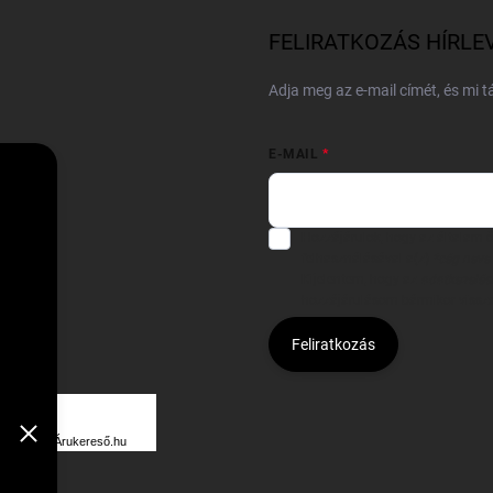
FELIRATKOZÁS HÍRLE
Adja meg az e-mail címét, és mi 
E-MAIL
Hozzájárulok, hogy az általam
felhasználásával a(z)
*cég neve
Kijelentem, hogy az
adatkezelési
hozzájárulásom bármikor viss
Feliratkozás
Á
R
Árukereső.hu
U