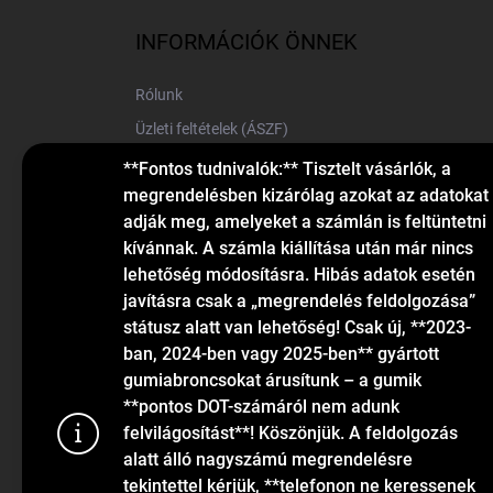
b
l
INFORMÁCIÓK ÖNNEK
é
c
Rólunk
Üzleti feltételek (ÁSZF)
Elérhetőségek
**Fontos tudnivalók:** Tisztelt vásárlók, a
megrendelésben kizárólag azokat az adatokat
Blog
adják meg, amelyeket a számlán is feltüntetni
kívánnak. A számla kiállítása után már nincs
lehetőség módosításra. Hibás adatok esetén
javításra csak a „megrendelés feldolgozása”
státusz alatt van lehetőség! Csak új, **2023-
ban, 2024-ben vagy 2025-ben** gyártott
gumiabroncsokat árusítunk – a gumik
KAPCSOLAT
**pontos DOT-számáról nem adunk
felvilágosítást**! Köszönjük. A feldolgozás
alatt álló nagyszámú megrendelésre
info
@
gumiok.hu
tekintettel kérjük, **telefonon ne keressenek