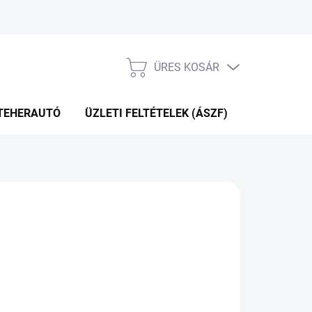
ÜRES KOSÁR
KOSÁR
TEHERAUTÓ
ÜZLETI FELTÉTELEK (ÁSZF)
WEBÁRUHÁ
 108 Ft
.10