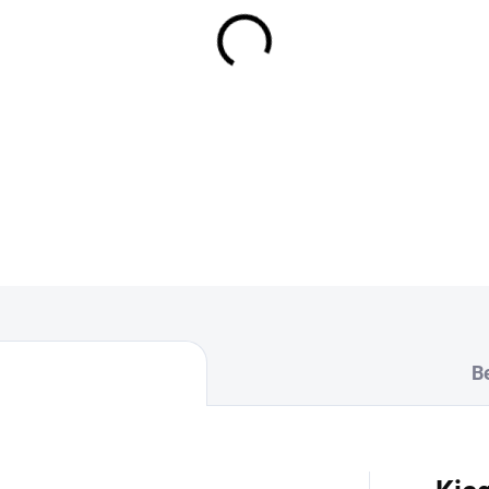
−
+
DOT:2023
B