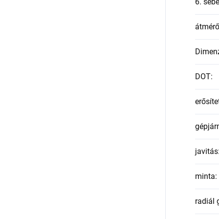
6. seb
átmér
Dimen
DOT
:
erősíte
gépjár
javitás
minta
:
radiál