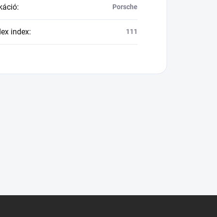
káció
:
Porsche
dex index
:
111