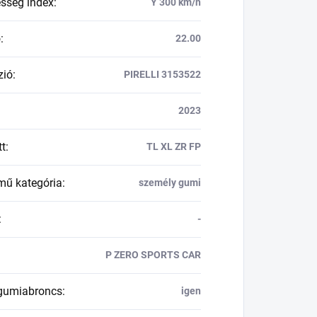
esség index
:
Y 300 km/h
ő
:
22.00
zió
:
PIRELLI 3153522
2023
tt
:
TL XL ZR FP
mű kategória
:
személy gumi
:
-
P ZERO SPORTS CAR
 gumiabroncs
:
igen