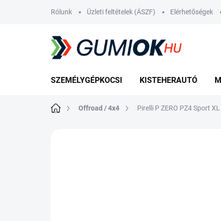
Ugrás
Rólunk
Üzleti feltételek (ÁSZF)
Elérhetőségek
a
fő
tartalomhoz
SZEMÉLYGÉPKOCSI
KISTEHERAUTÓ
M
Kezdőlap
Offroad / 4x4
Pirelli P ZERO PZ4 Sport X
Nincs értékelés
Ugrás az értékelé