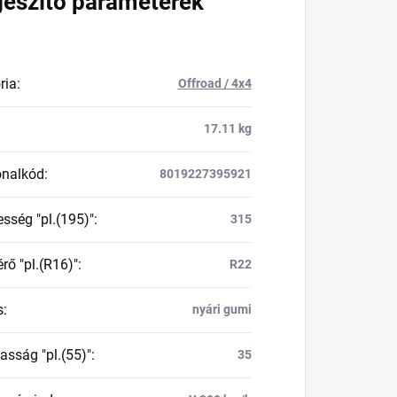
gészítő paraméterek
ria
:
Offroad / 4x4
17.11 kg
onalkód
:
8019227395921
esség "pl.(195)"
:
315
rő "pl.(R16)"
:
R22
s
:
nyári gumi
asság "pl.(55)"
:
35