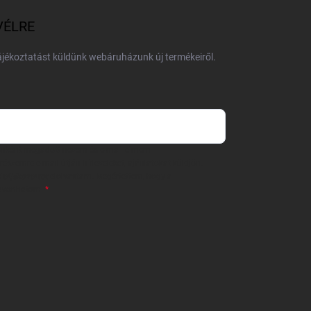
VÉLRE
tájékoztatást küldünk webáruházunk új termékeiről.
 önként megadott nevem és e-mail címem
részemre e-mail útján hírleveleket, ajánlatokat küldjön.
 tájékoztatót
elolvastam. Megértettem, hogy a
zavonhatom.