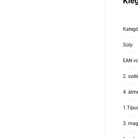
a
Kie
Kategó
Súly
:
EAN v
2. szél
4. átmé
1.Típu
3. mag