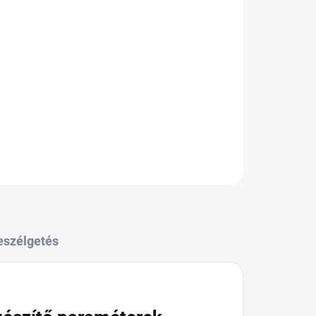
Hozzáadás a kosárhoz
KÉRDÉS
eszélgetés