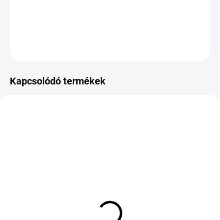
−
+
Hozzáadás a kosárhoz
KÉRDÉS
Kapcsolódó termékek
KÜLSŐ RAKTÁR MAX 8 NAP+2NA A
KÜLSŐ RAKTÁR MAX 8 NAP+2NA A
SZÁLITÁSIG
SZÁLITÁSIG
(>5 DB)
(>5 DB)
NEXEN N'BLUE HD PLUS
Nankang Green/Sport
225/60 R17 99V TL
ECO-2+ XL 225/40 ZR18