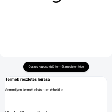
92W
95 632 Ft
33 075 Ft
Kosárba
Kosárba
Összes kapcsolódó termék megjelenítése
Termék részletes leírása
Semmilyen termékleírás nem érhető el