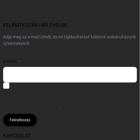
FELIRATKOZÁS HÍRLEVÉLRE
Adja meg az e-mail címét, és mi tájékoztatást küldünk webáruházunk
új termékeiről.
E-MAIL
Hozzájárulok, hogy az általam önként megadott nevem és e-mail
címem felhasználásával a(z)
*cég neve
részemre e-mail útján
hírleveleket, ajánlatokat küldjön. Kijelentem, hogy az
adatkezelési
tájékoztatót
elolvastam. Megértettem, hogy a hozzájárulásom
bármikor visszavonhatom.
Feliratkozás
KAPCSOLAT