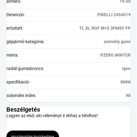
átmérő
:
19.00
Dimenzió
:
PIRELLI 2454019
erősített
:
TL XL ROF M+S 3PMSF FP
gépjármű kategória
:
személy gumi
minta
:
PZERO WINTER
radiál gumiabroncs
:
igen
specifikáció
:
BMW
súlyindex index
:
98
Beszélgetés
Legyen az első, aki véleményt ír ehhez a tételhez!
Hozzászólás hozzáadása