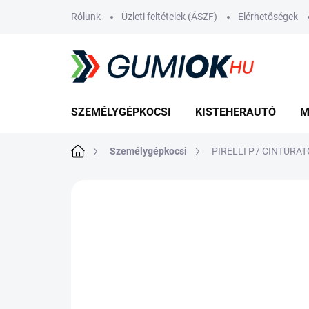
Ugrás
Rólunk
Üzleti feltételek (ÁSZF)
Elérhetőségek
a
fő
tartalomhoz
SZEMÉLYGÉPKOCSI
KISTEHERAUTÓ
M
Kezdőlap
Személygépkocsi
PIRELLI P7 CINTURATO
Nincs értékelés
Ugrás az értékelé