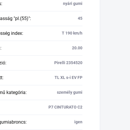
s
:
nyári gumi
asság "pl.(55)"
:
45
esség index
:
T 190 km/h
ő
:
20.00
zió
:
Pirelli 2354520
tt
:
TL XL s-i EV FP
mű kategória
:
személy gumi
P7 CINTURATO C2
 gumiabroncs
:
igen