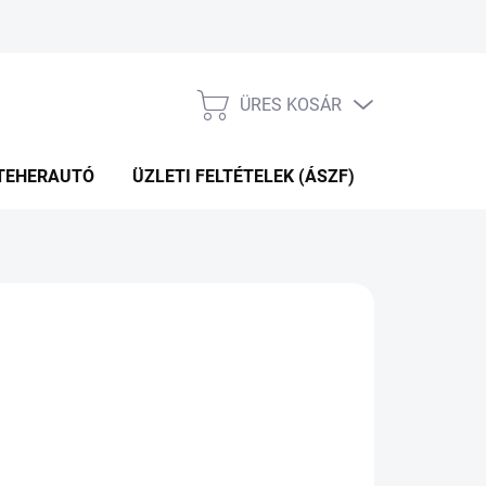
ÜRES KOSÁR
KOSÁR
TEHERAUTÓ
ÜZLETI FELTÉTELEK (ÁSZF)
WEBÁRUHÁ
+2NAP A SZÁLITÁSIG
(>5 DB)
Hozzáadás a kosárhoz