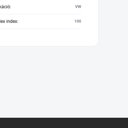
káció
:
VW
dex index
:
100