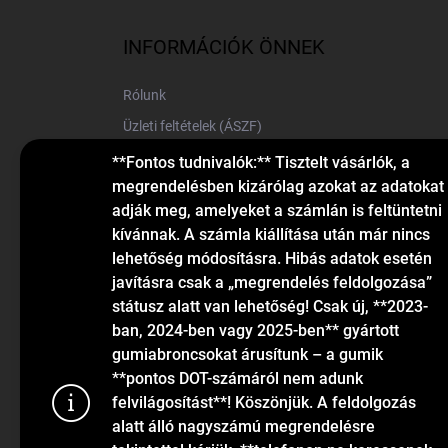
b
l
INFORMÁCIÓK ÖNNEK
é
c
Rólunk
Üzleti feltételek (ÁSZF)
Elérhetőségek
**Fontos tudnivalók:** Tisztelt vásárlók, a
megrendelésben kizárólag azokat az adatokat
Blog
adják meg, amelyeket a számlán is feltüntetni
kívánnak. A számla kiállítása után már nincs
lehetőség módosításra. Hibás adatok esetén
javításra csak a „megrendelés feldolgozása”
státusz alatt van lehetőség! Csak új, **2023-
ban, 2024-ben vagy 2025-ben** gyártott
gumiabroncsokat árusítunk – a gumik
KAPCSOLAT
**pontos DOT-számáról nem adunk
felvilágosítást**! Köszönjük. A feldolgozás
alatt álló nagyszámú megrendelésre
info
@
gumiok.hu