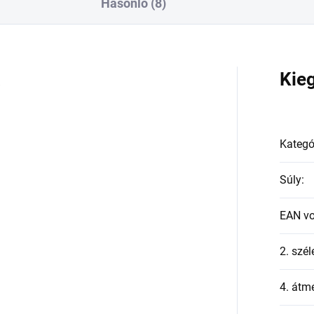
Hasonló (8)
a
Kie
Kategó
Súly
:
EAN v
2. szél
4. átmé