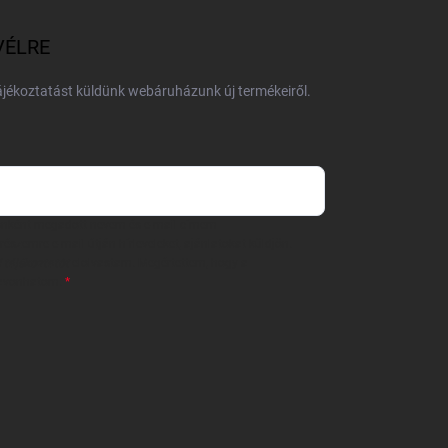
VÉLRE
tájékoztatást küldünk webáruházunk új termékeiről.
 önként megadott nevem és e-mail címem
részemre e-mail útján hírleveleket, ajánlatokat küldjön.
 tájékoztatót
elolvastam. Megértettem, hogy a
zavonhatom.