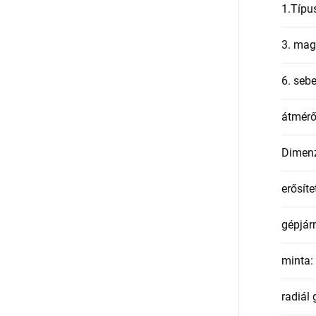
1.Típu
3. mag
6. seb
átmér
Dimen
erősíte
gépjár
minta
:
radiál