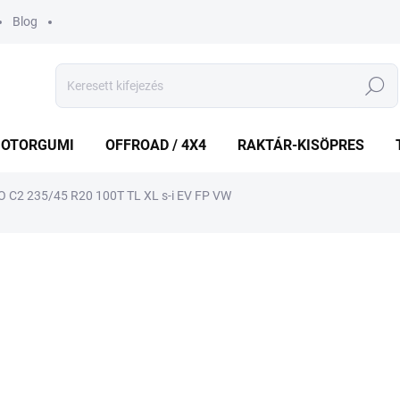
Blog
Keresés
OTORGUMI
OFFROAD / 4X4
RAKTÁR-KISÖPRES
 C2 235/45 R20 100T TL XL s-i EV FP VW
shez
MÁRKA:
PIRELLI
76 986 Ft
Egységár:
KÜLSŐ RAKTÁR MAX5 NAP
−
+