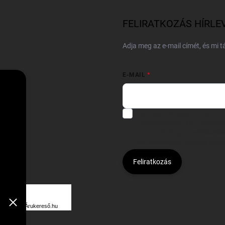
FELIRATKOZÁS HÍRLE
Adja meg az e-mail címét, és mi 
E-MAIL
Hozzájárulok, hogy az általam
felhasználásával a(z)
*cég neve
Kijelentem, hogy az
adatkezelési
hozzájárulásom bármikor viss
Feliratkozás
Á
R
Árukereső.hu
U