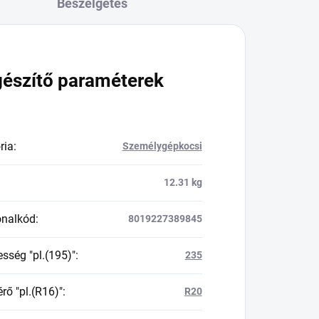
Beszélgetés
gészítő paraméterek
ria
:
Személygépkocsi
12.31 kg
onalkód
:
8019227389845
esség "pl.(195)"
:
235
rő "pl.(R16)"
:
R20