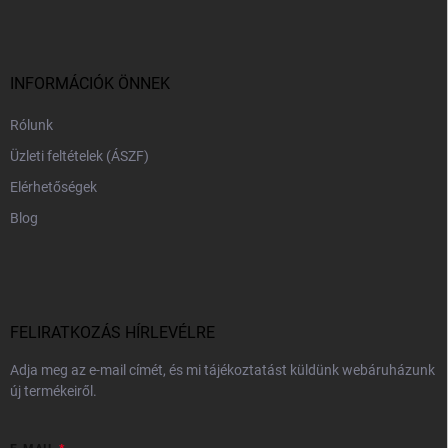
b
l
é
c
INFORMÁCIÓK ÖNNEK
Rólunk
Üzleti feltételek (ÁSZF)
Elérhetőségek
Blog
FELIRATKOZÁS HÍRLEVÉLRE
Adja meg az e-mail címét, és mi tájékoztatást küldünk webáruházunk
új termékeiről.