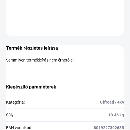
−
+
Hozzáadás a kosárhoz
KÉRDÉS
Termék részletes leírása
Semmilyen termékleírás nem érhető el
Kiegészítő paraméterek
Kategória
:
Offroad / 4x4
Súly
:
10.46 kg
EAN vonalkód
:
8019227392685