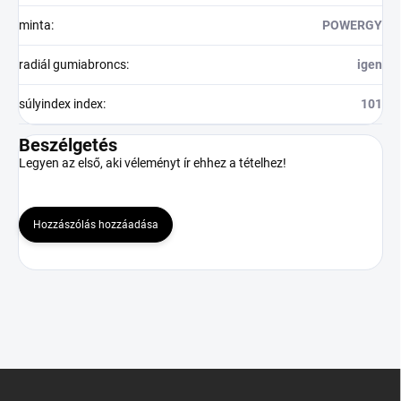
minta
:
POWERGY
radiál gumiabroncs
:
igen
súlyindex index
:
101
Beszélgetés
Legyen az első, aki véleményt ír ehhez a tételhez!
Hozzászólás hozzáadása
L
á