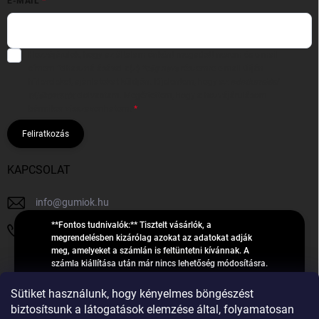
E-MAIL
Hozzájárulok, hogy az általam önként megadott nevem és e-mail
címem felhasználásával a(z)
*cég neve
részemre e-mail útján
hírleveleket, ajánlatokat küldjön. Kijelentem, hogy az
adatkezelési
tájékoztatót
elolvastam. Megértettem, hogy a hozzájárulásom
bármikor visszavonhatom.
Feliratkozás
KAPCSOLAT
info
@
gumiok.hu
**Fontos tudnivalók:** Tisztelt vásárlók, a
+36705429902
megrendelésben kizárólag azokat az adatokat adják
meg, amelyeket a számlán is feltüntetni kívánnak. A
számla kiállítása után már nincs lehetőség módosításra.
Hibás adatok esetén javításra csak a „megrendelés
Á
feldolgozása” státusz alatt van lehetőség! Csak új,
Sütiket használunk, hogy kényelmes böngészést
R
**2023-ban, 2024-ben vagy 2025-ben** gyártott
Árukereső.hu
biztosítsunk a látogatások elemzése által, folyamatosan
U
gumiabroncsokat árusítunk – a gumik **pontos DOT-