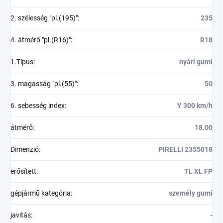
2. szélesség "pl.(195)"
:
235
4. átmérő "pl.(R16)"
:
R18
1.Típus
:
nyári gumi
3. magasság "pl.(55)"
:
50
6. sebesség index
:
Y 300 km/h
átmérő
:
18.00
Dimenzió
:
PIRELLI 2355018
erősített
:
TL XL FP
gépjármű kategória
:
személy gumi
javitás
:
-