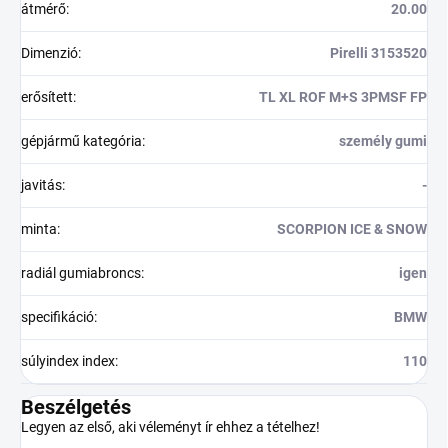
átmérő
:
20.00
Dimenzió
:
Pirelli 3153520
erősített
:
TL XL ROF M+S 3PMSF FP
gépjármű kategória
:
személy gumi
javitás
:
-
minta
:
SCORPION ICE & SNOW
radiál gumiabroncs
:
igen
specifikáció
:
BMW
súlyindex index
:
110
Beszélgetés
Legyen az első, aki véleményt ír ehhez a tételhez!