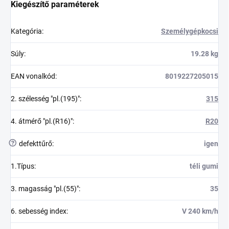
Kiegészítő paraméterek
Kategória
:
Személygépkocsi
Súly
:
19.28 kg
EAN vonalkód
:
8019227205015
2. szélesség "pl.(195)"
:
315
4. átmérő "pl.(R16)"
:
R20
?
defekttűrő
:
igen
1.Típus
:
téli gumi
3. magasság "pl.(55)"
:
35
6. sebesség index
:
V 240 km/h