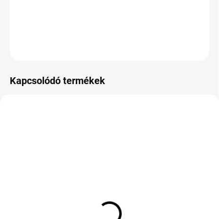
−
+
Hozzáadás a kosárhoz
KÉRDÉS
Kapcsolódó termékek
KÜLSŐ RAKTÁR MAX 3 NAP+2NAP A
RAKTÁRON
SZÁLITÁSIG
(2 DB)
(>5 DB)
CONTINENTAL WINTER
TRIANGLE ADVANTEX
CONTACT TS 860 S
SUV TR259 235/50 R18