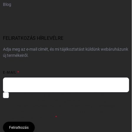
Blog
FELIRATKOZÁS HÍRLEVÉLRE
Adja meg az e-mail címét, és mi tájékoztatást küldünk webáruházunk
új termékeiről.
E-MAIL
Hozzájárulok, hogy az általam önként megadott nevem és e-mail
címem felhasználásával a(z)
*cég neve
részemre e-mail útján
hírleveleket, ajánlatokat küldjön. Kijelentem, hogy az
adatkezelési
tájékoztatót
elolvastam. Megértettem, hogy a hozzájárulásom
bármikor visszavonhatom.
Feliratkozás