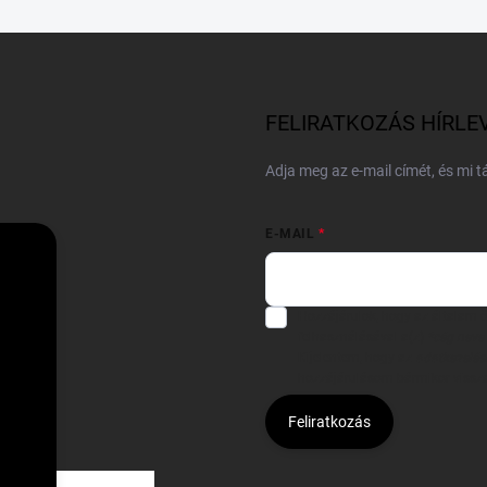
FELIRATKOZÁS HÍRLE
Adja meg az e-mail címét, és mi 
E-MAIL
Hozzájárulok, hogy az általam
felhasználásával a(z)
*cég neve
Kijelentem, hogy az
adatkezelési
hozzájárulásom bármikor viss
Feliratkozás
Á