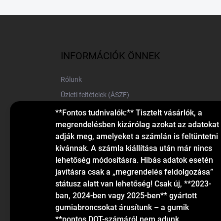
L
á
b
l
INFORMÁCIÓK ÖNNEK
é
c
Rólunk
Üzleti feltételek (ÁSZF)
Elérhetőségek
**Fontos tudnivalók:** Tisztelt vásárlók, a
megrendelésben kizárólag azokat az adatokat
Blog
adják meg, amelyeket a számlán is feltüntetni
kívánnak. A számla kiállítása után már nincs
lehetőség módosításra. Hibás adatok esetén
javításra csak a „megrendelés feldolgozása”
státusz alatt van lehetőség! Csak új, **2023-
ban, 2024-ben vagy 2025-ben** gyártott
gumiabroncsokat árusítunk – a gumik
KAPCSOLAT
**pontos DOT-számáról nem adunk