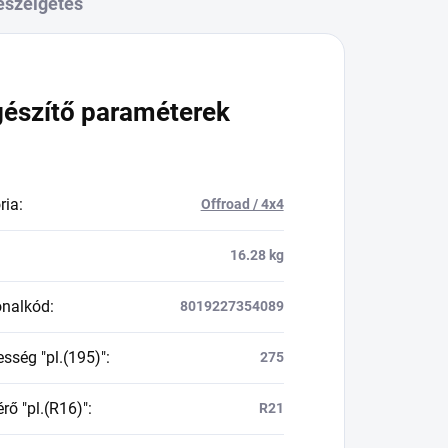
eszélgetés
gészítő paraméterek
ria
:
Offroad / 4x4
16.28 kg
onalkód
:
8019227354089
esség "pl.(195)"
:
275
rő "pl.(R16)"
:
R21