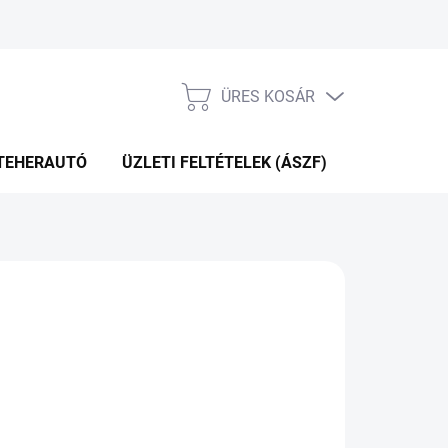
ÜRES KOSÁR
KOSÁR
TEHERAUTÓ
ÜZLETI FELTÉTELEK (ÁSZF)
WEBÁRUHÁ
P+2NAP A SZÁLITÁSIG
(4 DB)
Hozzáadás a kosárhoz