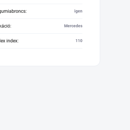
 gumiabroncs
:
igen
káció
:
Mercedes
dex index
:
110