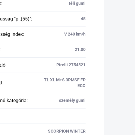
s
:
téli gumi
asság "pl.(55)"
:
45
esség index
:
V 240 km/h
ő
:
21.00
zió
:
Pirelli 2754521
TL XL M+S 3PMSF FP
tt
:
ECO
mű kategória
:
személy gumi
:
-
SCORPION WINTER