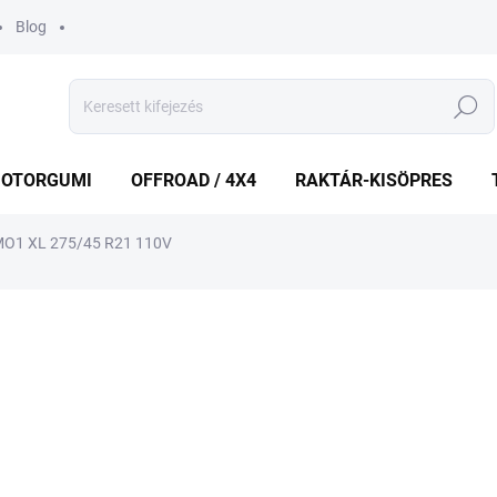
Blog
Keresés
OTORGUMI
OFFROAD / 4X4
RAKTÁR-KISÖPRES
MO1 XL 275/45 R21 110V
shez
MÁRKA:
PIRELLI
125 440 Ft
Egységár:
KÜLSŐ RAKTÁR MAX 1 NA
−
+