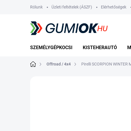
Ugrás
Rólunk
Üzleti feltételek (ÁSZF)
Elérhetőségek
a
fő
tartalomhoz
SZEMÉLYGÉPKOCSI
KISTEHERAUTÓ
M
Kezdőlap
Offroad / 4x4
Pirelli SCORPION WINTER 
Nincs értékelés
Ugrás az értékelé