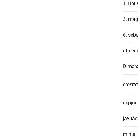
1.Típu
3. mag
6. seb
átmér
Dimen
erősíte
gépjár
javitás
minta
: