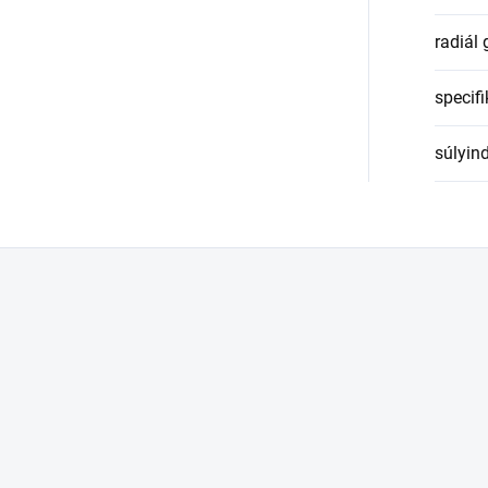
radiál
specifi
súlyin