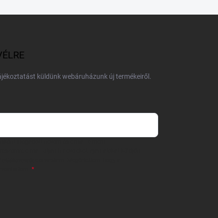
VÉLRE
tájékoztatást küldünk webáruházunk új termékeiről.
 önként megadott nevem és e-mail címem
részemre e-mail útján hírleveleket, ajánlatokat küldjön.
 tájékoztatót
elolvastam. Megértettem, hogy a
zavonhatom.