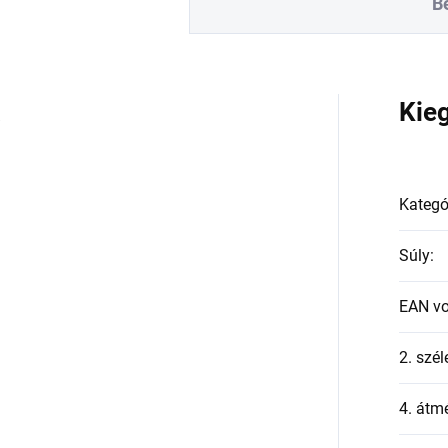
B
a
Kie
Kategó
Súly
:
EAN v
2. szél
4. átmé