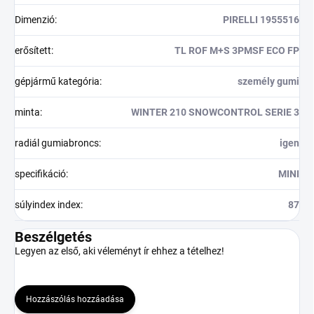
Dimenzió
:
PIRELLI 1955516
erősített
:
TL ROF M+S 3PMSF ECO FP
gépjármű kategória
:
személy gumi
minta
:
WINTER 210 SNOWCONTROL SERIE 3
radiál gumiabroncs
:
igen
specifikáció
:
MINI
súlyindex index
:
87
Beszélgetés
Legyen az első, aki véleményt ír ehhez a tételhez!
Hozzászólás hozzáadása