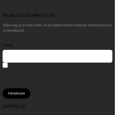
FELIRATKOZÁS HÍRLEVÉLRE
Adja meg az e-mail címét, és mi tájékoztatást küldünk webáruházunk
új termékeiről.
E-MAIL
Hozzájárulok, hogy az általam önként megadott nevem és e-mail
címem felhasználásával a(z)
*cég neve
részemre e-mail útján
hírleveleket, ajánlatokat küldjön. Kijelentem, hogy az
adatkezelési
tájékoztatót
elolvastam. Megértettem, hogy a hozzájárulásom
bármikor visszavonhatom.
Feliratkozás
KAPCSOLAT