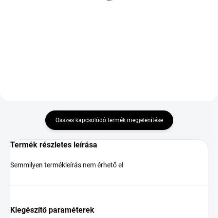
TL XL M+S 3PMSF FP EV
25 257 Ft
54 659 Ft
Kosárba
Kosárba
Összes kapcsolódó termék megjelenítése
Termék részletes leírása
Semmilyen termékleírás nem érhető el
Kiegészítő paraméterek