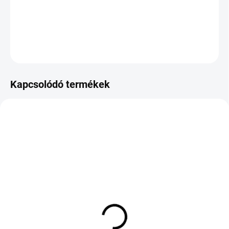
−
+
Hozzáadás a kosárhoz
KÉRDÉS
Kapcsolódó termékek
KÜLSŐ RAKTÁR MAX 8 NAP+2NA A
KÜLSŐ RAKTÁR MAX 8 NAP+2NA A
SZÁLITÁSIG
SZÁLITÁSIG
(>5 DB)
(>5 DB)
AUSTONE NIXIA WINTER
OPTIMO OK61 TOURING
PRO 275/35 R20 102W
175/65 R14 82T TL