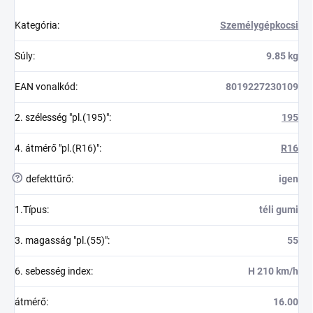
Kategória
:
Személygépkocsi
Súly
:
9.85 kg
EAN vonalkód
:
8019227230109
2. szélesség "pl.(195)"
:
195
4. átmérő "pl.(R16)"
:
R16
?
defekttűrő
:
igen
1.Típus
:
téli gumi
3. magasság "pl.(55)"
:
55
6. sebesség index
:
H 210 km/h
átmérő
:
16.00