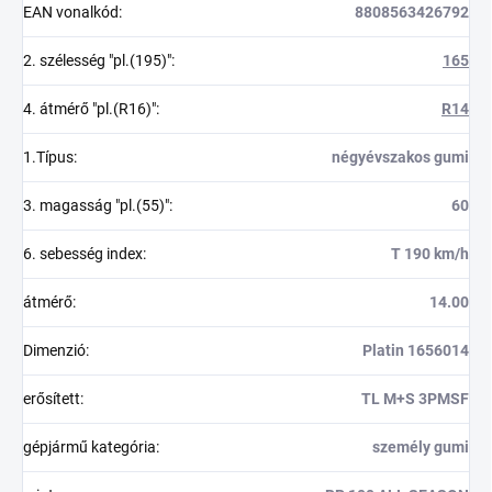
EAN vonalkód
:
8808563426792
2. szélesség "pl.(195)"
:
165
4. átmérő "pl.(R16)"
:
R14
1.Típus
:
négyévszakos gumi
3. magasság "pl.(55)"
:
60
6. sebesség index
:
T 190 km/h
átmérő
:
14.00
Dimenzió
:
Platin 1656014
erősített
:
TL M+S 3PMSF
gépjármű kategória
:
személy gumi