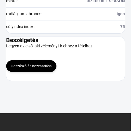
minta
:
RP 100 ALL SEASON
radiál gumiabroncs
:
igen
súlyindex index
:
75
Beszélgetés
Legyen az első, aki véleményt ír ehhez a tételhez!
Hozzászólás hozzáadása
L
á
b