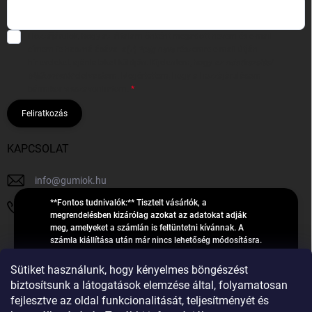
Hozzájárulok, hogy az általam önként megadott nevem és e-mail
címem felhasználásával a(z)
*cég neve
részemre e-mail útján
hírleveleket, ajánlatokat küldjön. Kijelentem, hogy az
adatkezelési
tájékoztatót
elolvastam. Megértettem, hogy a hozzájárulásom
bármikor visszavonhatom.
Feliratkozás
KAPCSOLAT
info
@
gumiok.hu
**Fontos tudnivalók:** Tisztelt vásárlók, a
+36705429902
megrendelésben kizárólag azokat az adatokat adják
meg, amelyeket a számlán is feltüntetni kívánnak. A
számla kiállítása után már nincs lehetőség módosításra.
Hibás adatok esetén javításra csak a „megrendelés
Á
feldolgozása” státusz alatt van lehetőség! Csak új,
Sütiket használunk, hogy kényelmes böngészést
R
**2023-ban, 2024-ben vagy 2025-ben** gyártott
Árukereső.hu
biztosítsunk a látogatások elemzése által, folyamatosan
U
gumiabroncsokat árusítunk – a gumik **pontos DOT-
fejlesztve az oldal funkcionalitását, teljesítményét és
számáról nem adunk felvilágosítást**! Köszönjük. A
K