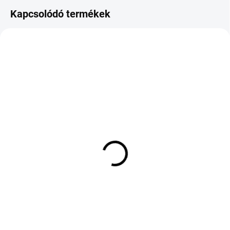
Kapcsolódó termékek
RAKTÁRON
KÉT MUNKANAP
(4 DB)
(>5 DB)
SEMPERIT MASTER
NOKIAN TYRES
GRIP 2 215/65 R15 96H
POWERPROOF 2 235/55
TL M+S 3PMSF
R17 103Y TL XL
43 263 Ft
40 717 Ft
Kosárba
Kosárba
DOT:2025,2026