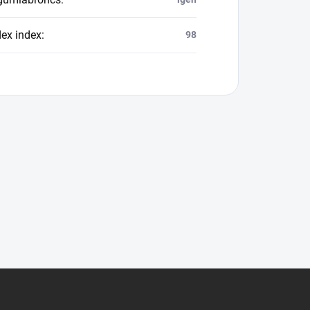
dex index
:
98