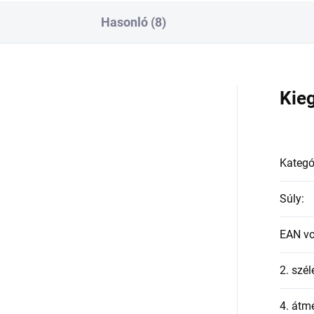
Hasonló (8)
a
Kie
Kategó
Súly
:
EAN v
2. szél
4. átmé