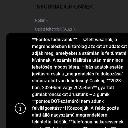
l
INFORMÁCIÓK ÖNNEK
é
c
Rólunk
Üzleti feltételek (ÁSZF)
Elérhetőségek
**Fontos tudnivalók:** Tisztelt vásárlók, a
megrendelésben kizárólag azokat az adatokat
Blog
adják meg, amelyeket a számlán is feltüntetni
kívánnak. A számla kiállítása után már nincs
lehetőség módosításra. Hibás adatok esetén
javításra csak a „megrendelés feldolgozása”
státusz alatt van lehetőség! Csak új, **2023-
ban, 2024-ben vagy 2025-ben** gyártott
gumiabroncsokat árusítunk – a gumik
KAPCSOLAT
**pontos DOT-számáról nem adunk
felvilágosítást**! Köszönjük. A feldolgozás
alatt álló nagyszámú megrendelésre
info
@
gumiok.hu
tekintettel kérjük, **telefonon ne keressenek
+36705429902