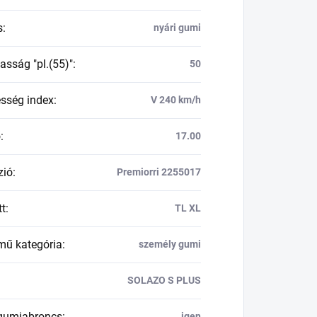
s
:
nyári gumi
asság "pl.(55)"
:
50
esség index
:
V 240 km/h
ő
:
17.00
zió
:
Premiorri 2255017
tt
:
TL XL
mű kategória
:
személy gumi
SOLAZO S PLUS
 gumiabroncs
:
igen