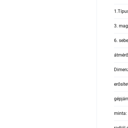
1.Típu
3. mag
6. seb
átmér
Dimen
erősíte
gépjár
minta
:
radiál