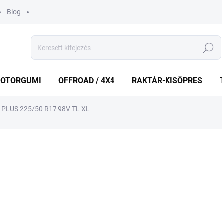
Blog
Keresés
OTORGUMI
OFFROAD / 4X4
RAKTÁR-KISÖPRES
PLUS 225/50 R17 98V TL XL
shez
MÁRKA:
PREMIORRI
25 532 Ft
Egységár:
ELFOGYOTT