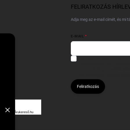
FELIRATKOZÁS HÍRLE
Adja meg az e-mail címét, és mi 
E-MAIL
Hozzájárulok, hogy az általam
felhasználásával a(z)
*cég neve
Kijelentem, hogy az
adatkezelési
hozzájárulásom bármikor viss
Feliratkozás
Á
R
Árukereső.hu
U
K