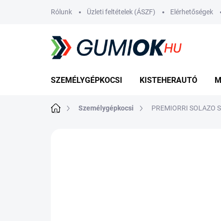
Ugrás
Rólunk
Üzleti feltételek (ÁSZF)
Elérhetőségek
a
fő
tartalomhoz
SZEMÉLYGÉPKOCSI
KISTEHERAUTÓ
M
Kezdőlap
Személygépkocsi
PREMIORRI SOLAZO S 
Nincs értékelés
Ugrás az értékelé