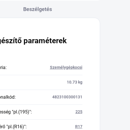
Beszélgetés
gészítő paraméterek
ria
:
Személygépkocsi
10.73 kg
onalkód
:
4823100300131
esség "pl.(195)"
:
225
rő "pl.(R16)"
:
R17