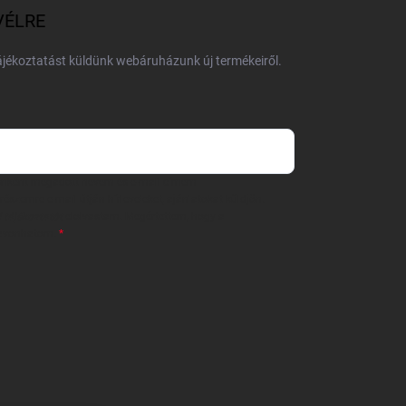
VÉLRE
tájékoztatást küldünk webáruházunk új termékeiről.
 önként megadott nevem és e-mail címem
részemre e-mail útján hírleveleket, ajánlatokat küldjön.
 tájékoztatót
elolvastam. Megértettem, hogy a
zavonhatom.