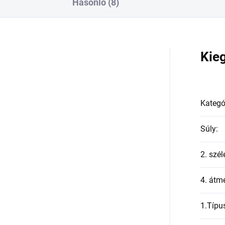
Hasonló (8)
a
Kie
Kategó
Súly
:
2. szél
4. átmé
1.Típu