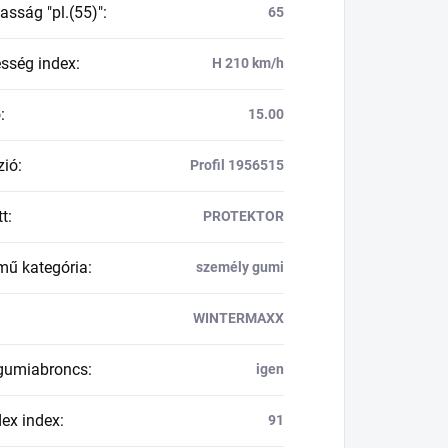
asság "pl.(55)"
:
65
esség index
:
H 210 km/h
ő
:
15.00
zió
:
Profil 1956515
tt
:
PROTEKTOR
mű kategória
:
személy gumi
WINTERMAXX
 gumiabroncs
:
igen
dex index
:
91