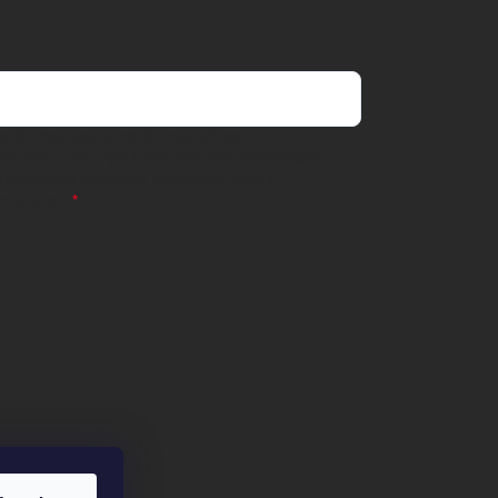
 önként megadott nevem és e-mail címem
részemre e-mail útján hírleveleket, ajánlatokat küldjön.
 tájékoztatót
elolvastam. Megértettem, hogy a
zavonhatom.