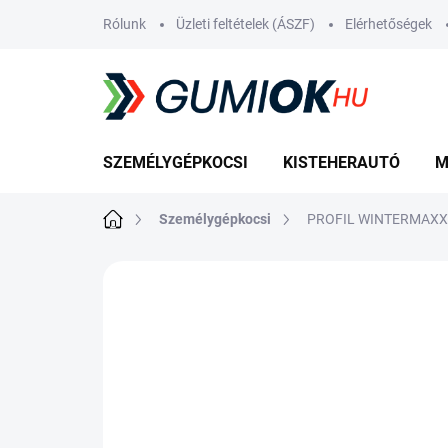
Ugrás
Rólunk
Üzleti feltételek (ÁSZF)
Elérhetőségek
a
fő
tartalomhoz
SZEMÉLYGÉPKOCSI
KISTEHERAUTÓ
M
Kezdőlap
Személygépkocsi
PROFIL WINTERMAXX
Nincs értékelés
Ugrás az értékelé