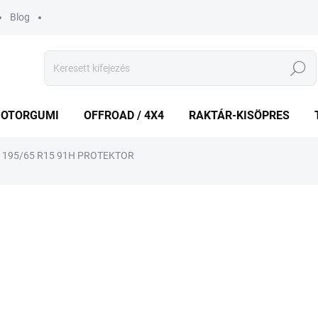
Blog
Keresés
OTORGUMI
OFFROAD / 4X4
RAKTÁR-KISÖPRES
 195/65 R15 91H PROTEKTOR
shez
MÁRKA:
PROFIL
20 329 Ft
Egységár:
ELFOGYOTT