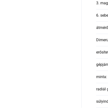
3. mag
6. seb
átmér
Dimen
erősíte
gépjár
minta
:
radiál
súlyin