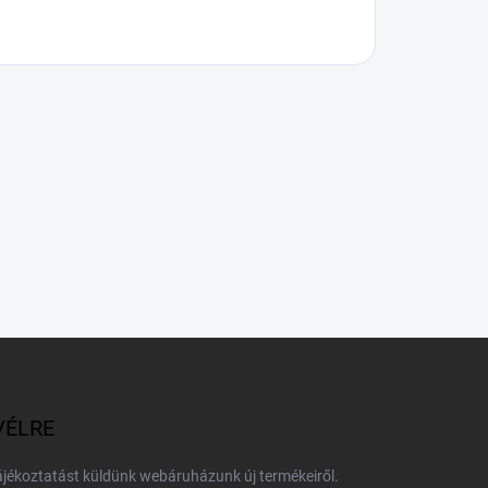
VÉLRE
tájékoztatást küldünk webáruházunk új termékeiről.