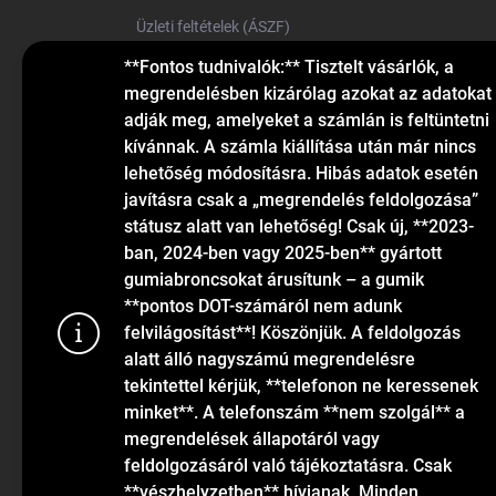
Üzleti feltételek (ÁSZF)
Elérhetőségek
**Fontos tudnivalók:** Tisztelt vásárlók, a
megrendelésben kizárólag azokat az adatokat
Blog
adják meg, amelyeket a számlán is feltüntetni
kívánnak. A számla kiállítása után már nincs
lehetőség módosításra. Hibás adatok esetén
javításra csak a „megrendelés feldolgozása”
státusz alatt van lehetőség! Csak új, **2023-
ban, 2024-ben vagy 2025-ben** gyártott
gumiabroncsokat árusítunk – a gumik
KAPCSOLAT
**pontos DOT-számáról nem adunk
felvilágosítást**! Köszönjük. A feldolgozás
alatt álló nagyszámú megrendelésre
info
@
gumiok.hu
tekintettel kérjük, **telefonon ne keressenek
+36705429902
minket**. A telefonszám **nem szolgál** a
megrendelések állapotáról vagy
feldolgozásáról való tájékoztatásra. Csak
Sütiket has
**vészhelyzetben** hívjanak. Minden