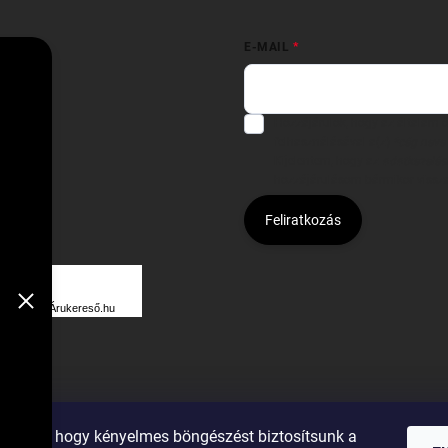
E-MAIL
Hozzájárulok, hogy az általam
felhasználásával a(z)
*cég neve
Kijelentem, hogy az
adatkezelési
hozzájárulásom bármikor viss
Feliratkozás
Á
R
Árukereső.hu
U
K
E
R
ználunk, hogy kényelmes böngészést biztosítsunk a
E