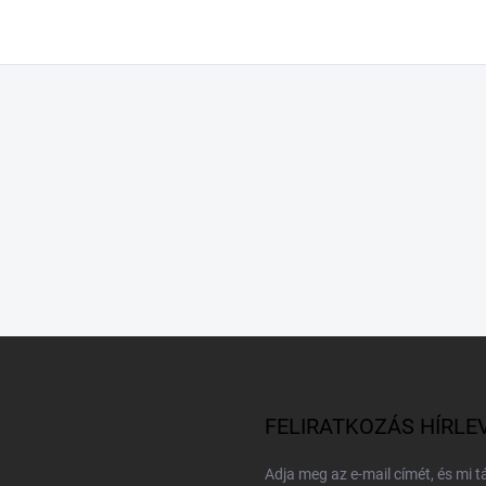
FELIRATKOZÁS HÍRLE
Adja meg az e-mail címét, és mi 