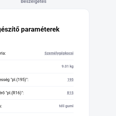
Beszélgetés
gészítő paraméterek
ria
:
Személygépkocsi
9.01 kg
esség "pl.(195)"
:
195
rő "pl.(R16)"
:
R15
s
:
téli gumi