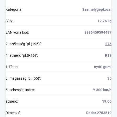
Kategória
:
Személygépkocsi
Súly
:
12.76 kg
EAN vonalkód
:
8886459594497
2. szélesség "pl.(195)"
:
275
4. átmérő "pl.(R16)"
:
R19
1.Típus
:
nyári gumi
3. magasság "pl.(55)"
:
35
6. sebesség index
:
Y 300 km/h
átmérő
:
19.00
Dimenzió
:
Radar 2753519