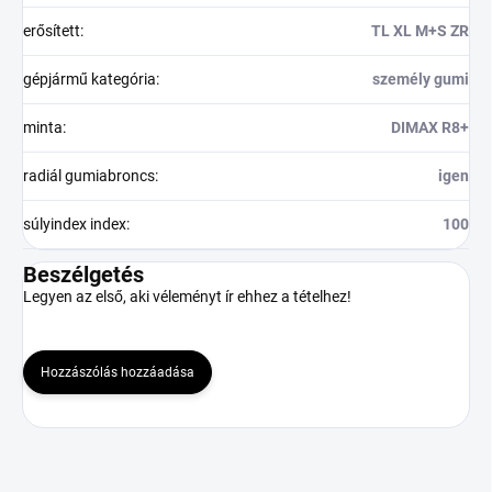
erősített
:
TL XL M+S ZR
gépjármű kategória
:
személy gumi
minta
:
DIMAX R8+
radiál gumiabroncs
:
igen
súlyindex index
:
100
Beszélgetés
Legyen az első, aki véleményt ír ehhez a tételhez!
Hozzászólás hozzáadása