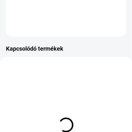
−
+
Hozzáadás a kosárhoz
KÉRDÉS
Kapcsolódó termékek
KÜLSŐ RAKTÁR MAX 8 NAP+2NA A
KÜLSŐ RAKTÁR MAX 8 NAP+2NA A
SZÁLITÁSIG
SZÁLITÁSIG
(>5 DB)
(>5 DB)
FALKEN FK-090 125/90
Hankook iON evo IK01
D16 98M TL OE Nissan
Sound Absorber XL