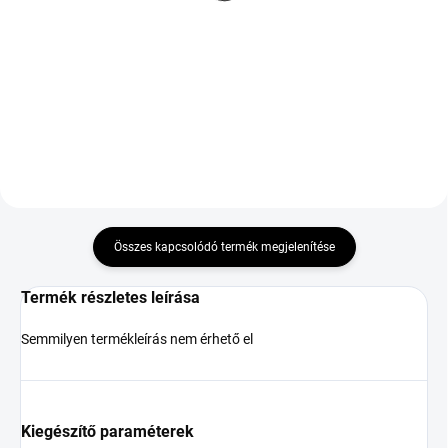
235/45 R18 98W
68 940 Ft
89 017 Ft
Kosárba
Kosárba
Összes kapcsolódó termék megjelenítése
Termék részletes leírása
Semmilyen termékleírás nem érhető el
Kiegészítő paraméterek