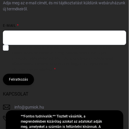
Adja meg az e-mail címét, és mi tájékoztatást küldünk webáruházunk
új termékeiről.
E-MAIL
Hozzájárulok, hogy az általam önként megadott nevem és e-mail
címem felhasználásával a(z)
*cég neve
részemre e-mail útján
hírleveleket, ajánlatokat küldjön. Kijelentem, hogy az
adatkezelési
tájékoztatót
elolvastam. Megértettem, hogy a hozzájárulásom
bármikor visszavonhatom.
Feliratkozás
KAPCSOLAT
info
@
gumiok.hu
**Fontos tudnivalók:** Tisztelt vásárlók, a
+36705429902
megrendelésben kizárólag azokat az adatokat adják
meg, amelyeket a számlán is feltüntetni kívánnak. A