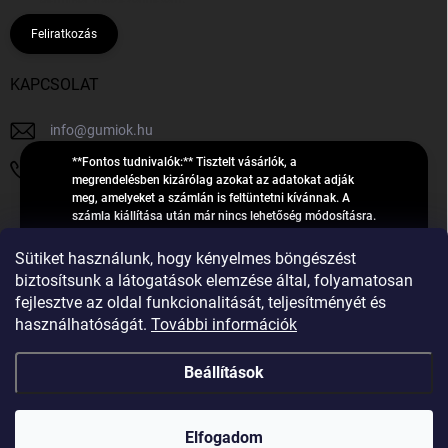
Feliratkozás
KAPCSOLAT
info
@
gumiok.hu
**Fontos tudnivalók:** Tisztelt vásárlók, a
+36705429902
megrendelésben kizárólag azokat az adatokat adják
meg, amelyeket a számlán is feltüntetni kívánnak. A
számla kiállítása után már nincs lehetőség módosításra.
Hibás adatok esetén javításra csak a „megrendelés
Á
feldolgozása” státusz alatt van lehetőség! Csak új,
Sütiket használunk, hogy kényelmes böngészést
R
**2023-ban, 2024-ben vagy 2025-ben** gyártott
Árukereső.hu
biztosítsunk a látogatások elemzése által, folyamatosan
U
gumiabroncsokat árusítunk – a gumik **pontos DOT-
fejlesztve az oldal funkcionalitását, teljesítményét és
számáról nem adunk felvilágosítást**! Köszönjük. A
K
használhatóságát.
További információk
feldolgozás alatt álló nagyszámú megrendelésre
E
tekintettel kérjük, **telefonon ne keressenek minket**. A
R
gumiok
telefonszám **nem szolgál** a megrendelések állapotáról
Beállítások
E
vagy feldolgozásáról való tájékoztatásra. Csak
S
**vészhelyzetben** hívjanak. Minden kérdésükre szívesen
válaszolunk a **[gumisuperke@gmail.com]
Ő
Copyright 2026
GumiOK.hu webáruház
. Minden jog fenntartva.
(mailto:gumisuperke@gmail.com)** címre küldött e-mail
Elfogadom