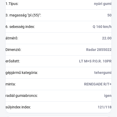
1.Típus
:
nyári gumi
3. magasság "pl.(55)"
:
50
6. sebesség index
:
Q 160 km/h
átmérő
:
22.00
Dimenzió
:
Radar 2855022
erősített
:
LT M+S P.O.R. 10PR
gépjármű kategória
:
tehergumi
minta
:
RENEGADE R/T+
radiál gumiabroncs
:
igen
súlyindex index
:
121/118