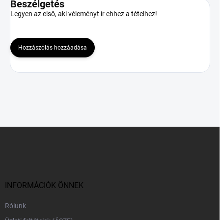
Beszélgetés
Legyen az első, aki véleményt ír ehhez a tételhez!
Hozzászólás hozzáadása
L
á
b
l
é
c
INFORMÁCIÓK ÖNNEK
Rólunk