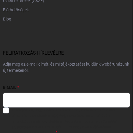
Üzleti feltételek (ÁSZF)
Elérhetőségek
Blog
FELIRATKOZÁS HÍRLEVÉLRE
Adja meg az e-mail címét, és mi tájékoztatást küldünk webáruházunk
új termékeiről.
E-MAIL
Hozzájárulok, hogy az általam önként megadott nevem és e-mail
címem felhasználásával a(z)
*cég neve
részemre e-mail útján
hírleveleket, ajánlatokat küldjön. Kijelentem, hogy az
adatkezelési
tájékoztatót
elolvastam. Megértettem, hogy a hozzájárulásom
bármikor visszavonhatom.