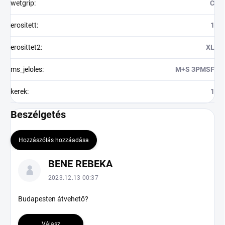
wetgrip
:
C
erositett
:
1
erosittet2
:
XL
ms_jeloles
:
M+S 3PMSF
kerek
:
1
Beszélgetés
Hozzászólás hozzáadása
B
BENE REBEKA
e
s
2023.12.13 00:37
z
é
Budapesten átvehető?
l
g
Válasz