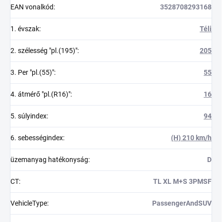
EAN vonalkód
:
3528708293168
1. évszak
:
Téli
2. szélesség "pl.(195)"
:
205
3. Per "pl.(55)"
:
55
4. átmérő "pl.(R16)"
:
16
5. súlyindex
:
94
6. sebességindex
:
(H) 210 km/h
üzemanyag hatékonyság
:
D
CT
:
TL XL M+S 3PMSF
VehicleType
:
PassengerAndSUV