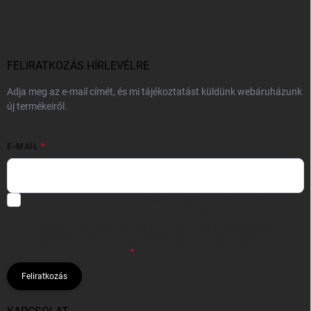
FELIRATKOZÁS HÍRLEVÉLRE
Adja meg az e-mail címét, és mi tájékoztatást küldünk webáruházunk
új termékeiről.
E-MAIL
Hozzájárulok, hogy az általam önként megadott nevem és e-mail
címem felhasználásával a(z)
*cég neve
részemre e-mail útján
hírleveleket, ajánlatokat küldjön. Kijelentem, hogy az
adatkezelési
tájékoztatót
elolvastam. Megértettem, hogy a hozzájárulásom
bármikor visszavonhatom.
Feliratkozás