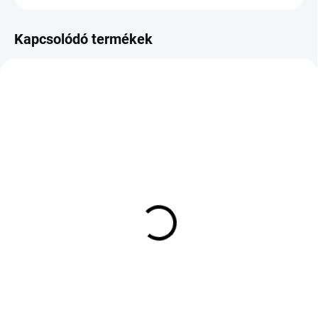
Kapcsolódó termékek
KÜLSŐ RAKTÁR MAX 8 NAP+2NA A
KÜLSŐ RAKTÁR MAX5 NAP+2NAP A
SZÁLITÁSIG
SZÁLITÁSIG
(>5 DB)
(>5 DB)
ROADX RX QUEST
PIRELLI POWERGY 2
SPORT SUV 235/55 R18
245/45 R19 102Y TL XL
104W TL XL
60 633 Ft
64 442 Ft
Kosárba
Kosárba