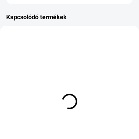
Kapcsolódó termékek
KÜLSŐ RAKTÁR MAX5 NAP+2NAP A
KÉT MUNKANAP
SZÁLITÁSIG
(>5 DB)
(>5 DB)
NOKIAN TYRES
BRIDGESTONE POTENZA
POWERPROOF 2 225/50
SPORT EVO 255/40 R18
R17 98Y TL XL
99Y TL XL ENL FP
37 057 Ft
69 596 Ft
Kosárba
Kosárba