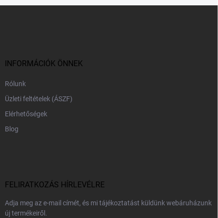
L
á
b
l
é
c
INFORMÁCIÓK ÖNNEK
Rólunk
Üzleti feltételek (ÁSZF)
Elérhetőségek
Blog
FELIRATKOZÁS HÍRLEVÉLRE
Adja meg az e-mail címét, és mi tájékoztatást küldünk webáruházunk
új termékeiről.