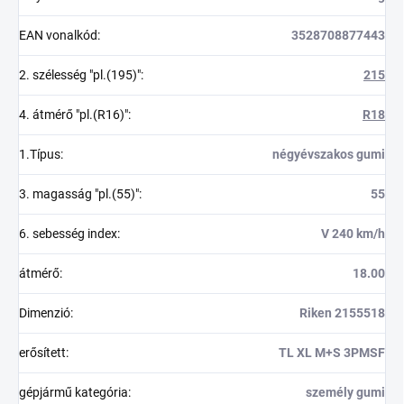
EAN vonalkód
:
3528708877443
2. szélesség "pl.(195)"
:
215
4. átmérő "pl.(R16)"
:
R18
1.Típus
:
négyévszakos gumi
3. magasság "pl.(55)"
:
55
6. sebesség index
:
V 240 km/h
átmérő
:
18.00
Dimenzió
:
Riken 2155518
erősített
:
TL XL M+S 3PMSF
gépjármű kategória
:
személy gumi