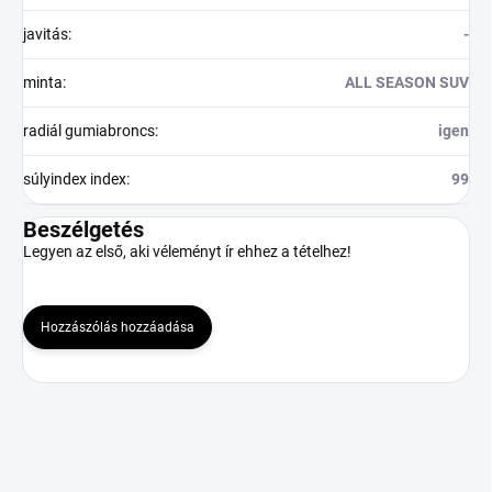
javitás
:
-
minta
:
ALL SEASON SUV
radiál gumiabroncs
:
igen
súlyindex index
:
99
Beszélgetés
Legyen az első, aki véleményt ír ehhez a tételhez!
Hozzászólás hozzáadása