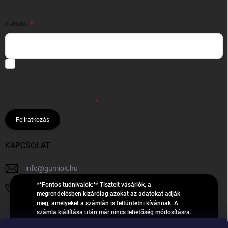
E-MAIL
Hozzájárulok, hogy az általam önként megadott nevem és e-mail
címem felhasználásával a(z)
*cég neve
részemre e-mail útján
hírleveleket, ajánlatokat küldjön. Kijelentem, hogy az
adatkezelési
tájékoztatót
elolvastam. Megértettem, hogy a hozzájárulásom
bármikor visszavonhatom.
Feliratkozás
KAPCSOLAT
info
@
gumiok.hu
**Fontos tudnivalók:** Tisztelt vásárlók, a
+36705429902
megrendelésben kizárólag azokat az adatokat adják
meg, amelyeket a számlán is feltüntetni kívánnak. A
számla kiállítása után már nincs lehetőség módosításra.
Hibás adatok esetén javításra csak a „megrendelés
Á