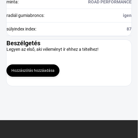
minta
:
ROAD PERFORMANCE
radiál gumiabroncs
:
igen
súlyindex index
:
87
Beszélgetés
Legyen az első, aki véleményt ír ehhez a tételhez!
Hozzászólás hozzáadása
L
á
b