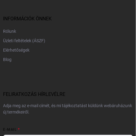
l
é
c
INFORMÁCIÓK ÖNNEK
Rólunk
Üzleti feltételek (ÁSZF)
Elérhetőségek
Blog
FELIRATKOZÁS HÍRLEVÉLRE
Adja meg az e-mail címét, és mi tájékoztatást küldünk webáruházunk
új termékeiről.
E-MAIL