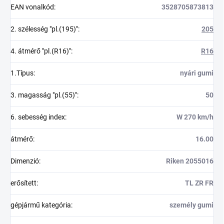
EAN vonalkód
:
3528705873813
2. szélesség "pl.(195)"
:
205
4. átmérő "pl.(R16)"
:
R16
1.Típus
:
nyári gumi
3. magasság "pl.(55)"
:
50
6. sebesség index
:
W 270 km/h
átmérő
:
16.00
Dimenzió
:
Riken 2055016
erősített
:
TL ZR FR
gépjármű kategória
:
személy gumi