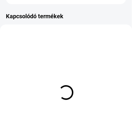
Kapcsolódó termékek
KÜLSŐ RAKTÁR MAX 8 NAP+2NA A
KÜLSŐ RAKTÁR MAX 3 NAP+2NAP A
SZÁLITÁSIG
SZÁLITÁSIG
(>5 DB)
(>5 DB)
HANKOOK IK41 iON GT
CONTINENTAL SPORT
225/55 R17 101V TL XL
CONTACT 7 305/30 R21
EV
104Y TL XL ZR FR
44 132 Ft
126 287 Ft
Kosárba
Kosárba