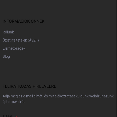
b
l
é
c
INFORMÁCIÓK ÖNNEK
Rólunk
Üzleti feltételek (ÁSZF)
Elérhetőségek
Blog
FELIRATKOZÁS HÍRLEVÉLRE
Adja meg az e-mail címét, és mi tájékoztatást küldünk webáruházunk
új termékeiről.
E-MAIL