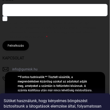
Hozzájárulok, hogy az általam önként megadott nevem és e-mail
címem felhasználásával a(z)
*cég neve
részemre e-mail útján
hírleveleket, ajánlatokat küldjön. Kijelentem, hogy az
adatkezelési
tájékoztatót
elolvastam. Megértettem, hogy a hozzájárulásom
bármikor visszavonhatom.
Feliratkozás
KAPCSOLAT
info
@
gumiok.hu
**Fontos tudnivalók:** Tisztelt vásárlók, a
+36705429902
megrendelésben kizárólag azokat az adatokat adják
meg, amelyeket a számlán is feltüntetni kívánnak. A
számla kiállítása után már nincs lehetőség módosításra.
Hibás adatok esetén javításra csak a „megrendelés
Á
feldolgozása” státusz alatt van lehetőség! Csak új,
Sütiket használunk, hogy kényelmes böngészést
R
**2023-ban, 2024-ben vagy 2025-ben** gyártott
Árukereső.hu
biztosítsunk a látogatások elemzése által, folyamatosan
U
gumiabroncsokat árusítunk – a gumik **pontos DOT-