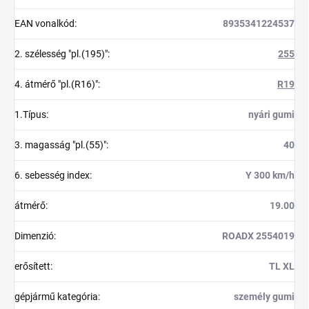
EAN vonalkód
:
8935341224537
2. szélesség "pl.(195)"
:
255
4. átmérő "pl.(R16)"
:
R19
1.Típus
:
nyári gumi
3. magasság "pl.(55)"
:
40
6. sebesség index
:
Y 300 km/h
átmérő
:
19.00
Dimenzió
:
ROADX 2554019
erősített
:
TL XL
gépjármű kategória
:
személy gumi