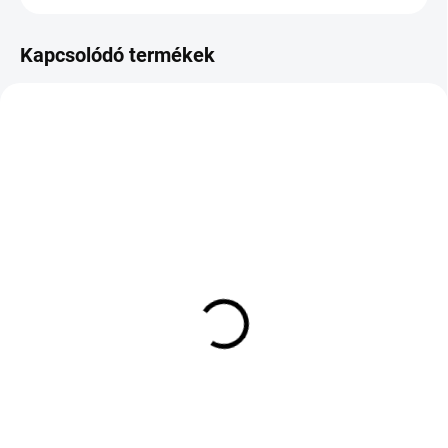
Kapcsolódó termékek
KÜLSŐ RAKTÁR MAX 8 NAP+2NA A
KÜLSŐ RAKTÁR MAX 8 NAP+2NA A
SZÁLITÁSIG
SZÁLITÁSIG
(>5 DB)
(>5 DB)
BRIDGESTONE BLIZZAK
FALKEN ZE320 ZIEX
ICE 215/60 R16 99S TL
215/45 R16 90V TL MFS
M+S 3PMSF XL
XL
50 029 Ft
46 134 Ft
Kosárba
Kosárba