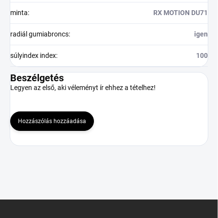
minta
:
RX MOTION DU71
radiál gumiabroncs
:
igen
súlyindex index
:
100
Beszélgetés
Legyen az első, aki véleményt ír ehhez a tételhez!
Hozzászólás hozzáadása
L
á