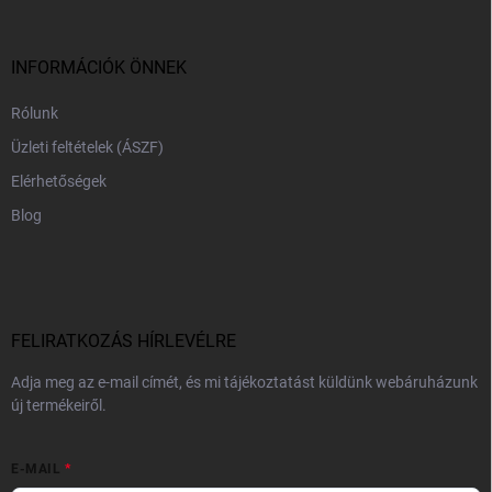
l
é
c
INFORMÁCIÓK ÖNNEK
Rólunk
Üzleti feltételek (ÁSZF)
Elérhetőségek
Blog
FELIRATKOZÁS HÍRLEVÉLRE
Adja meg az e-mail címét, és mi tájékoztatást küldünk webáruházunk
új termékeiről.
E-MAIL