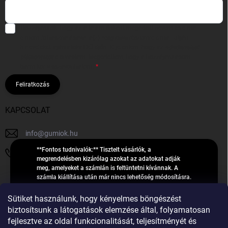
Hozzájárulok, hogy az általam önként megadott nevem és e-mail
címem felhasználásával a(z)
*cég neve
részemre e-mail útján
hírleveleket, ajánlatokat küldjön. Kijelentem, hogy az
adatkezelési
tájékoztatót
elolvastam. Megértettem, hogy a hozzájárulásom
bármikor visszavonhatom.
Feliratkozás
KAPCSOLAT
info
@
gumiok.hu
**Fontos tudnivalók:** Tisztelt vásárlók, a
+36705429902
megrendelésben kizárólag azokat az adatokat adják
meg, amelyeket a számlán is feltüntetni kívánnak. A
számla kiállítása után már nincs lehetőség módosításra.
Hibás adatok esetén javításra csak a „megrendelés
Á
feldolgozása” státusz alatt van lehetőség! Csak új,
Sütiket használunk, hogy kényelmes böngészést
R
**2023-ban, 2024-ben vagy 2025-ben** gyártott
Árukereső.hu
biztosítsunk a látogatások elemzése által, folyamatosan
U
gumiabroncsokat árusítunk – a gumik **pontos DOT-
fejlesztve az oldal funkcionalitását, teljesítményét és
számáról nem adunk felvilágosítást**! Köszönjük. A
K