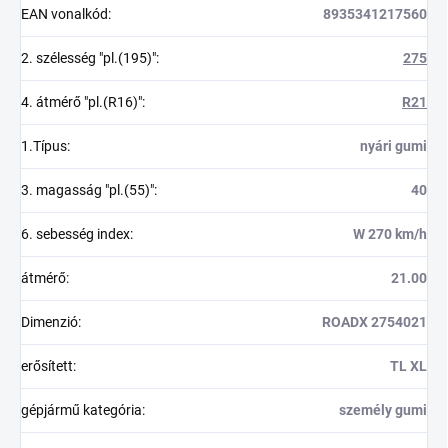
EAN vonalkód
:
8935341217560
2. szélesség "pl.(195)"
:
275
4. átmérő "pl.(R16)"
:
R21
1.Típus
:
nyári gumi
3. magasság "pl.(55)"
:
40
6. sebesség index
:
W 270 km/h
átmérő
:
21.00
Dimenzió
:
ROADX 2754021
erősített
:
TL XL
gépjármű kategória
:
személy gumi