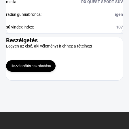
minta
:
RX QUEST SPORT SUV
radiál gumiabroncs
:
igen
súlyindex index
:
107
Beszélgetés
Legyen az első, aki véleményt ír ehhez a tételhez!
Hozzászólás hozzáadása
L
á
b