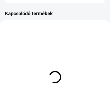
Kapcsolódó termékek
KÜLSŐ RAKTÁR MAX 8 NAP+2NA A
KÜLSŐ RAKTÁR MAX 8 NAP+2NA A
SZÁLITÁSIG
SZÁLITÁSIG
(4 DB)
(>5 DB)
KORMORAN SUMMER 3
COOPER TIRES SUMMER
195/55 R20 95H TL XL
225/35 R19 88Y TL XL
FR
EVR FP
43 071 Ft
61 036 Ft
Kosárba
Kosárba