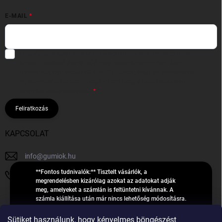
E-MAIL
Hozzájárulok, hogy az általam önként megadott nevem és e-mail
címem felhasználásával a(z)
*cég neve
részemre e-mail útján
hírleveleket, ajánlatokat küldjön. Kijelentem, hogy az
adatkezelési
tájékoztatót
elolvastam. Megértettem, hogy a hozzájárulásom
bármikor visszavonhatom.
Feliratkozás
KAPCSOLAT
info
@
gumiok.hu
**Fontos tudnivalók:** Tisztelt vásárlók, a
+36705429902
megrendelésben kizárólag azokat az adatokat adják
meg, amelyeket a számlán is feltüntetni kívánnak. A
számla kiállítása után már nincs lehetőség módosításra.
Hibás adatok esetén javításra csak a „megrendelés
Á
feldolgozása” státusz alatt van lehetőség! Csak új,
Sütiket használunk, hogy kényelmes böngészést