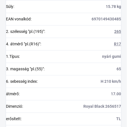
Súly
:
15.78 kg
EAN vonalkód
:
6970149430485
2. szélesség "pl.(195)"
:
265
4. átmérő "pl.(R16)"
:
R17
1.Típus
:
nyári gumi
3. magasság "pl.(55)"
:
65
6. sebesség index
:
H 210 km/h
átmérő
:
17.00
Dimenzió
:
Royal Black 2656517
erősített
:
TL