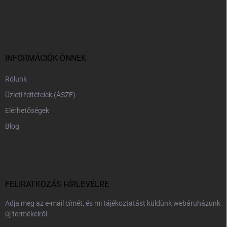
L
á
b
l
é
c
INFORMÁCIÓK ÖNNEK
Rólunk
Üzleti feltételek (ÁSZF)
Elérhetőségek
Blog
FELIRATKOZÁS HÍRLEVÉLRE
Adja meg az e-mail címét, és mi tájékoztatást küldünk webáruházunk
új termékeiről.