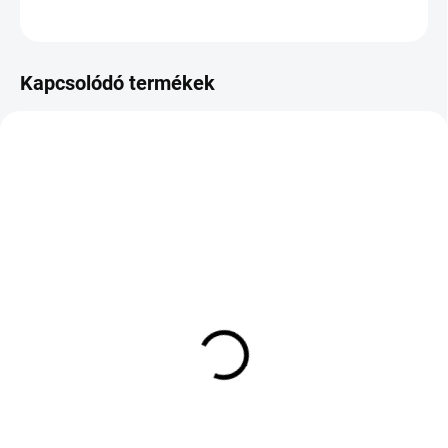
KÉRDÉS
Kapcsolódó termékek
KÜLSŐ RAKTÁR MAX 8 NAP+2NA A
KÉT MUNKANAP
SZÁLITÁSIG
(>5 DB)
(>5 DB)
UNIROYAL RAIN SPORT
GOODRIDE ZUPERECO Z-
5 235/35 R20 92Y TL XL
107 155/65 R14 75T TL
FR
17 749 Ft
63 728 Ft
Kosárba
Kosárba