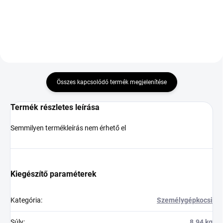
Kosárba
Kosárba
Összes kapcsolódó termék megjelenítése
Termék részletes leírása
Semmilyen termékleírás nem érhető el
Kiegészítő paraméterek
Kategória
:
Személygépkocsi
Súly
:
8.94 kg