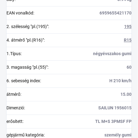
EAN vonalkód
:
6959655421170
2. szélesség "pl.(195)"
:
195
4. átmérő "pl.(R16)"
:
R15
1.Típus
:
négyévszakos gumi
3. magasság "pl.(55)"
:
60
6. sebesség index
:
H 210 km/h
átmérő
:
15.00
Dimenzió
:
SAILUN 1956015
erősített
:
TL M+S 3PMSF FP
gépjármű kategória
:
személy gumi