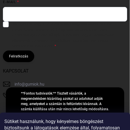
E-MAIL
Hozzájárulok, hogy az általam önként megadott nevem és e-mail
címem felhasználásával a(z)
*cég neve
részemre e-mail útján
hírleveleket, ajánlatokat küldjön. Kijelentem, hogy az
adatkezelési
tájékoztatót
elolvastam. Megértettem, hogy a hozzájárulásom
bármikor visszavonhatom.
Feliratkozás
KAPCSOLAT
info
@
gumiok.hu
**Fontos tudnivalók:** Tisztelt vásárlók, a
+36705429902
megrendelésben kizárólag azokat az adatokat adják
meg, amelyeket a számlán is feltüntetni kívánnak. A
számla kiállítása után már nincs lehetőség módosításra.
Hibás adatok esetén javításra csak a „megrendelés
Á
feldolgozása” státusz alatt van lehetőség! Csak új,
Sütiket használunk, hogy kényelmes böngészést
R
**2023-ban, 2024-ben vagy 2025-ben** gyártott
Árukereső.hu
biztosítsunk a látogatások elemzése által, folyamatosan
U
gumiabroncsokat árusítunk – a gumik **pontos DOT-