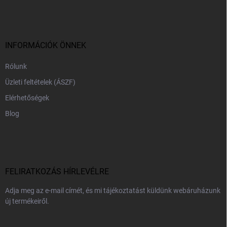
á
b
l
é
c
INFORMÁCIÓK ÖNNEK
Rólunk
Üzleti feltételek (ÁSZF)
Elérhetőségek
Blog
FELIRATKOZÁS HÍRLEVÉLRE
Adja meg az e-mail címét, és mi tájékoztatást küldünk webáruházunk
új termékeiről.