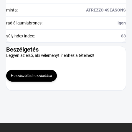
minta
:
ATREZZO 4SEASONS
radiál gumiabroncs
:
igen
súlyindex index
:
88
Beszélgetés
Legyen az első, aki véleményt ír ehhez a tételhez!
Hozzászólás hozzáadása
L