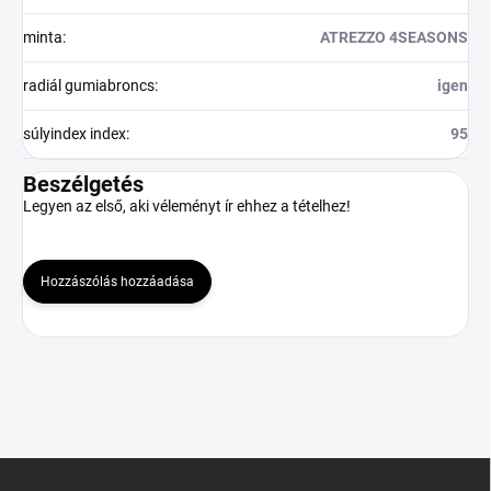
minta
:
ATREZZO 4SEASONS
radiál gumiabroncs
:
igen
súlyindex index
:
95
Beszélgetés
Legyen az első, aki véleményt ír ehhez a tételhez!
Hozzászólás hozzáadása
L