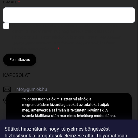
E-MAIL
Hozzájárulok, hogy az általam önként megadott nevem és e-mail
címem felhasználásával a(z)
*cég neve
részemre e-mail útján
hírleveleket, ajánlatokat küldjön. Kijelentem, hogy az
adatkezelési
tájékoztatót
elolvastam. Megértettem, hogy a hozzájárulásom
bármikor visszavonhatom.
Feliratkozás
KAPCSOLAT
info
@
gumiok.hu
**Fontos tudnivalók:** Tisztelt vásárlók, a
+36705429902
megrendelésben kizárólag azokat az adatokat adják
meg, amelyeket a számlán is feltüntetni kívánnak. A
számla kiállítása után már nincs lehetőség módosításra.
Hibás adatok esetén javításra csak a „megrendelés
Á
feldolgozása” státusz alatt van lehetőség! Csak új,
Sütiket használunk, hogy kényelmes böngészést
R
**2023-ban, 2024-ben vagy 2025-ben** gyártott
Árukereső.hu
biztosítsunk a látogatások elemzése által, folyamatosan
U
gumiabroncsokat árusítunk – a gumik **pontos DOT-