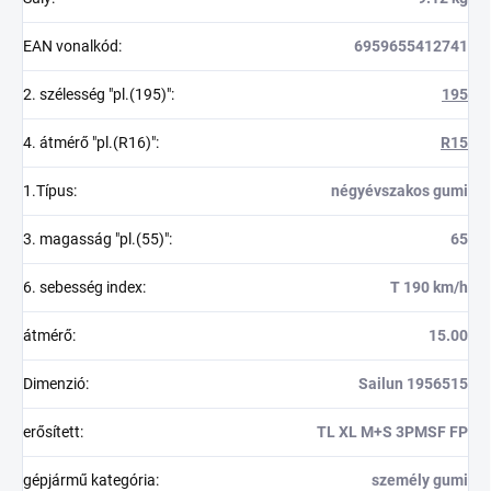
EAN vonalkód
:
6959655412741
2. szélesség "pl.(195)"
:
195
4. átmérő "pl.(R16)"
:
R15
1.Típus
:
négyévszakos gumi
3. magasság "pl.(55)"
:
65
6. sebesség index
:
T 190 km/h
átmérő
:
15.00
Dimenzió
:
Sailun 1956515
erősített
:
TL XL M+S 3PMSF FP
gépjármű kategória
:
személy gumi