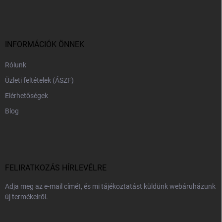
á
b
l
é
c
INFORMÁCIÓK ÖNNEK
Rólunk
Üzleti feltételek (ÁSZF)
Elérhetőségek
Blog
FELIRATKOZÁS HÍRLEVÉLRE
Adja meg az e-mail címét, és mi tájékoztatást küldünk webáruházunk
új termékeiről.