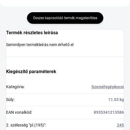
Összes kapcsolódó termék megjelenítése
Termék részletes leírása
Semmilyen termékleírás nem érhető el
Kiegészítő paraméterek
Kategória
:
Személygépkocsi
Súly
:
11.03 kg
EAN vonalkód
:
8935341213586
2. szélesség "pl.(195)"
:
245