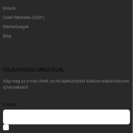
Rólunk
Üzleti feltételek (ÁSZF)
Elérhetőségek
Blog
FELIRATKOZÁS HÍRLEVÉLRE
Adja meg az e-mail címét, és mi tájékoztatást küldünk webáruházunk
új termékeiről.
E-MAIL
Hozzájárulok, hogy az általam önként megadott nevem és e-mail
címem felhasználásával a(z)
*cég neve
részemre e-mail útján