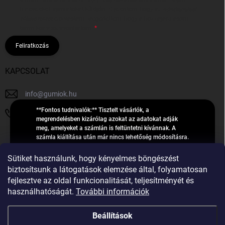
hírleveleket, ajánlatokat küldjön. Kijelentem, hogy az
adatkezelési
tájékoztatót
elolvastam. Megértettem, hogy a hozzájárulásom
bármikor visszavonhatom.
Feliratkozás
KAPCSOLAT
info
@
gumiok.hu
**Fontos tudnivalók:** Tisztelt vásárlók, a
+36705429902
megrendelésben kizárólag azokat az adatokat adják
meg, amelyeket a számlán is feltüntetni kívánnak. A
számla kiállítása után már nincs lehetőség módosításra.
Hibás adatok esetén javításra csak a „megrendelés
Á
feldolgozása” státusz alatt van lehetőség! Csak új,
Sütiket használunk, hogy kényelmes böngészést
R
**2023-ban, 2024-ben vagy 2025-ben** gyártott
Árukereső.hu
biztosítsunk a látogatások elemzése által, folyamatosan
U
gumiabroncsokat árusítunk – a gumik **pontos DOT-
fejlesztve az oldal funkcionalitását, teljesítményét és
számáról nem adunk felvilágosítást**! Köszönjük. A
K
használhatóságát.
További információk
feldolgozás alatt álló nagyszámú megrendelésre
E
tekintettel kérjük, **telefonon ne keressenek minket**. A
R
gumiok
telefonszám **nem szolgál** a megrendelések állapotáról
Beállítások
E
vagy feldolgozásáról való tájékoztatásra. Csak