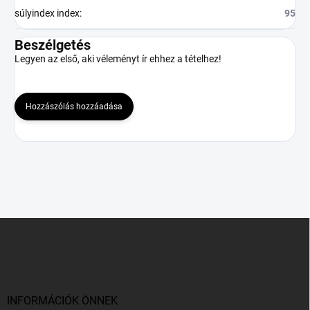
súlyindex index
:
95
Beszélgetés
Legyen az első, aki véleményt ír ehhez a tételhez!
Hozzászólás hozzáadása
L
á
b
l
é
c
INFORMÁCIÓK ÖNNEK