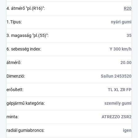
4. átmérő "pl.(R16)"
:
R20
1.Típus
:
nyári gumi
3. magasság "pl.(55)"
:
35
6. sebesség index
:
Y 300 km/h
átmérő
:
20.00
Dimenzió
:
Sailun 2453520
erősített
:
TL XL ZR FP
gépjármű kategória
:
személy gumi
minta
:
ATREZZO ZSR2
radiál gumiabroncs
:
igen