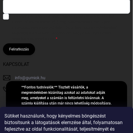
Hozzájárulok, hogy az általam önként megadott nevem és e-mail
címem felhasználásával a(z)
*cég neve
részemre e-mail útján
hírleveleket, ajánlatokat küldjön. Kijelentem, hogy az
adatkezelési
tájékoztatót
elolvastam. Megértettem, hogy a hozzájárulásom
bármikor visszavonhatom.
Feliratkozás
KAPCSOLAT
info
@
gumiok.hu
**Fontos tudnivalók:** Tisztelt vásárlók, a
+36705429902
megrendelésben kizárólag azokat az adatokat adják
meg, amelyeket a számlán is feltüntetni kívánnak. A
számla kiállítása után már nincs lehetőség módosításra.
Hibás adatok esetén javításra csak a „megrendelés
Á
feldolgozása” státusz alatt van lehetőség! Csak új,
Sütiket használunk, hogy kényelmes böngészést
R
**2023-ban, 2024-ben vagy 2025-ben** gyártott
Árukereső.hu
biztosítsunk a látogatások elemzése által, folyamatosan
U
gumiabroncsokat árusítunk – a gumik **pontos DOT-
fejlesztve az oldal funkcionalitását, teljesítményét és
számáról nem adunk felvilágosítást**! Köszönjük. A
K