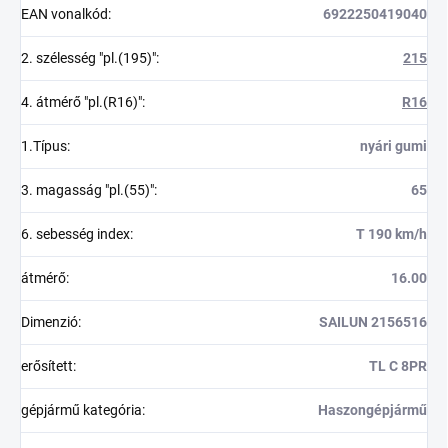
EAN vonalkód
:
6922250419040
2. szélesség "pl.(195)"
:
215
4. átmérő "pl.(R16)"
:
R16
1.Típus
:
nyári gumi
3. magasság "pl.(55)"
:
65
6. sebesség index
:
T 190 km/h
átmérő
:
16.00
Dimenzió
:
SAILUN 2156516
erősített
:
TL C 8PR
gépjármű kategória
:
Haszongépjármű