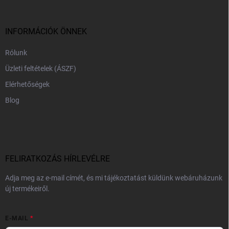
l
é
c
INFORMÁCIÓK ÖNNEK
Rólunk
Üzleti feltételek (ÁSZF)
Elérhetőségek
Blog
FELIRATKOZÁS HÍRLEVÉLRE
Adja meg az e-mail címét, és mi tájékoztatást küldünk webáruházunk
új termékeiről.
E-MAIL