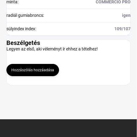
minta
:
COMMERCIO PRO
radiál gumiabroncs
:
igen
súlyindex index
:
109/107
Beszélgetés
Legyen az első, aki véleményt ír ehhez a tételhez!
Hozzászólás hozzáadása
L
á
b