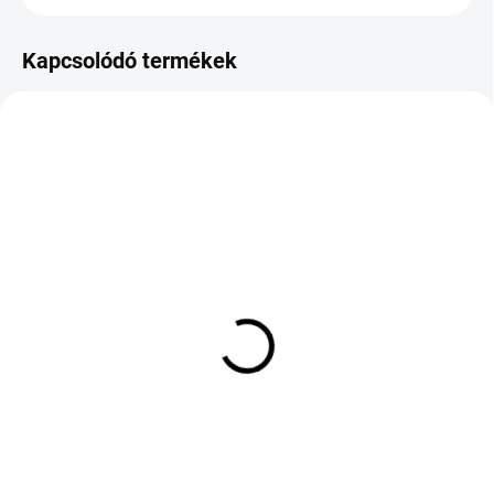
Kapcsolódó termékek
KÜLSŐ RAKTÁR MAX 8 NAP+2NA A
KÜLSŐ RAKTÁR MAX 8 NAP+2NA A
SZÁLITÁSIG
SZÁLITÁSIG
(>5 DB)
(>5 DB)
Novex Van Speed 3
WEST LAKE SC328
205/75 R16C 110T
225/65 R16 112/110R TL
C 8PR
51 478 Ft
44 327 Ft
Kosárba
Kosárba